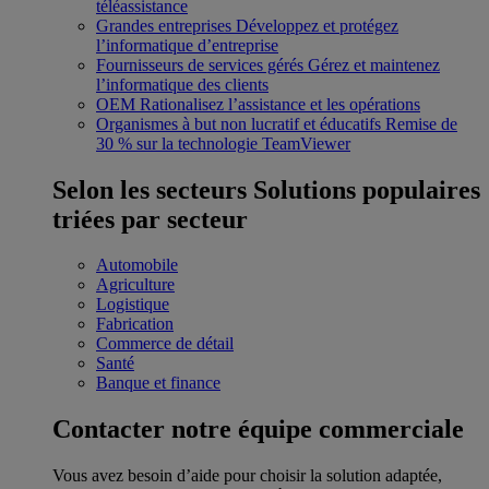
téléassistance
Grandes entreprises
Développez et protégez
l’informatique d’entreprise
Fournisseurs de services gérés
Gérez et maintenez
l’informatique des clients
OEM
Rationalisez l’assistance et les opérations
Organismes à but non lucratif et éducatifs
Remise de
30 % sur la technologie TeamViewer
Selon les secteurs
Solutions populaires
triées par secteur
Automobile
Agriculture
Logistique
Fabrication
Commerce de détail
Santé
Banque et finance
Contacter notre équipe commerciale
Vous avez besoin d’aide pour choisir la solution adaptée,