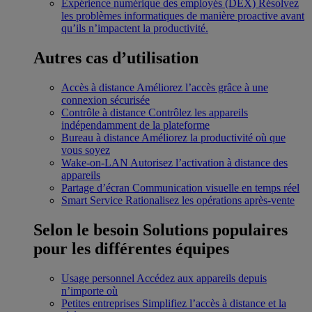
Expérience numérique des employés (DEX)
Résolvez
les problèmes informatiques de manière proactive avant
qu’ils n’impactent la productivité.
Autres cas d’utilisation
Accès à distance
Améliorez l’accès grâce à une
connexion sécurisée
Contrôle à distance
Contrôlez les appareils
indépendamment de la plateforme
Bureau à distance
Améliorez la productivité où que
vous soyez
Wake-on-LAN
Autorisez l’activation à distance des
appareils
Partage d’écran
Communication visuelle en temps réel
Smart Service
Rationalisez les opérations après-vente
Selon le besoin
Solutions populaires
pour les différentes équipes
Usage personnel
Accédez aux appareils depuis
n’importe où
Petites entreprises
Simplifiez l’accès à distance et la