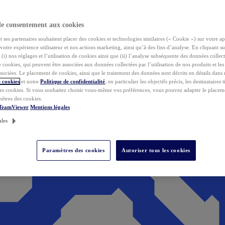
de consentement aux cookies
ses partenaires souhaitent placer des cookies et technologies similaires (« Cookie ») sur votre ap
votre expérience utilisateur et nos actions marketing, ainsi qu’à des fins d’analyse. En cliquant s
(i) nos réglages et l’utilisation de cookies ainsi que (ii) l’analyse subséquente des données collect
de cookies, qui peuvent être associées aux données collectées par l’utilisation de nos produits et le
sociées. Le placement de cookies, ainsi que le traitement des données sont décrits en détails dans
 cookies
et notre
Politique de confidentialité
, en particulier les objectifs précis, les destinataires t
es cookies. Si vous souhaitez choisir vous-même vos préférences, vous pouvez adapter le placem
mètres des cookies.
 TeamViewer
Mentions légales
ales
Paramètres des cookies
Autoriser tous les cookies