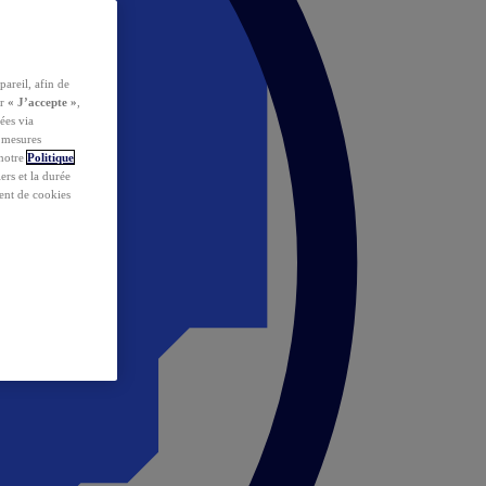
pareil, afin de
ur
« J’accepte »
,
ées via
s mesures
 notre
Politique
iers et la durée
ent de cookies