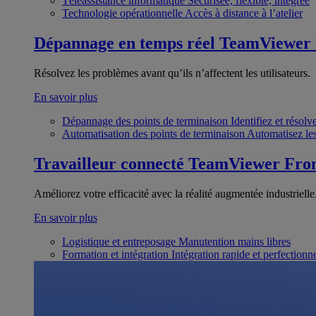
Téléassistance informatique
Sécurisée, flexible, intégrée
Technologie opérationnelle
Accès à distance à l’atelier
Dépannage en temps réel
TeamViewer
Résolvez les problèmes avant qu’ils n’affectent les utilisateurs.
En savoir plus
Dépannage des points de terminaison
Identifiez et résol
Automatisation des points de terminaison
Automatisez les
Travailleur connecté
TeamViewer Fron
Améliorez votre efficacité avec la réalité augmentée industrielle
En savoir plus
Logistique et entreposage
Manutention mains libres
Formation et intégration
Intégration rapide et perfection