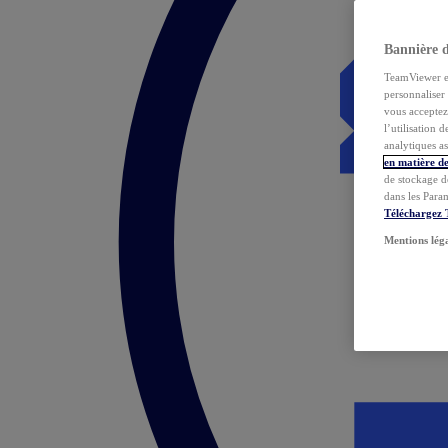
Bannière 
TeamViewer et 
personnaliser 
vous acceptez 
l’utilisation 
analytiques as
en matière de
de stockage d
dans les Para
Téléchargez
Mentions lég