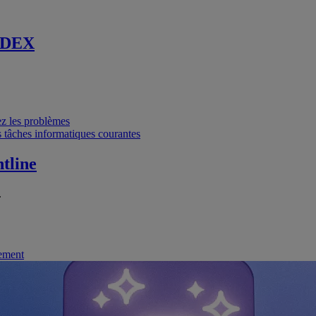
 DEX
vez les problèmes
 tâches informatiques courantes
tline
.
nement