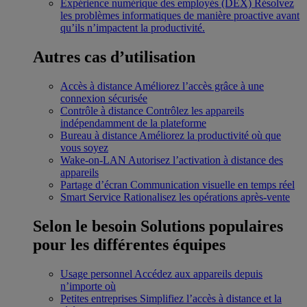
Expérience numérique des employés (DEX)
Résolvez
les problèmes informatiques de manière proactive avant
qu’ils n’impactent la productivité.
Autres cas d’utilisation
Accès à distance
Améliorez l’accès grâce à une
connexion sécurisée
Contrôle à distance
Contrôlez les appareils
indépendamment de la plateforme
Bureau à distance
Améliorez la productivité où que
vous soyez
Wake-on-LAN
Autorisez l’activation à distance des
appareils
Partage d’écran
Communication visuelle en temps réel
Smart Service
Rationalisez les opérations après-vente
Selon le besoin
Solutions populaires
pour les différentes équipes
Usage personnel
Accédez aux appareils depuis
n’importe où
Petites entreprises
Simplifiez l’accès à distance et la