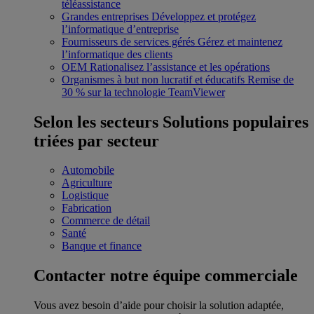
téléassistance
Grandes entreprises
Développez et protégez
l’informatique d’entreprise
Fournisseurs de services gérés
Gérez et maintenez
l’informatique des clients
OEM
Rationalisez l’assistance et les opérations
Organismes à but non lucratif et éducatifs
Remise de
30 % sur la technologie TeamViewer
Selon les secteurs
Solutions populaires
triées par secteur
Automobile
Agriculture
Logistique
Fabrication
Commerce de détail
Santé
Banque et finance
Contacter notre équipe commerciale
Vous avez besoin d’aide pour choisir la solution adaptée,