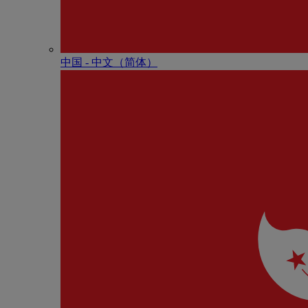
中国 - 中⽂（简体）