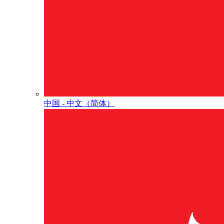
中国 - 中⽂（简体）