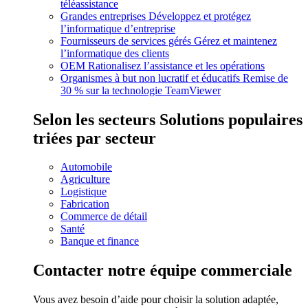
téléassistance
Grandes entreprises
Développez et protégez
l’informatique d’entreprise
Fournisseurs de services gérés
Gérez et maintenez
l’informatique des clients
OEM
Rationalisez l’assistance et les opérations
Organismes à but non lucratif et éducatifs
Remise de
30 % sur la technologie TeamViewer
Selon les secteurs
Solutions populaires
triées par secteur
Automobile
Agriculture
Logistique
Fabrication
Commerce de détail
Santé
Banque et finance
Contacter notre équipe commerciale
Vous avez besoin d’aide pour choisir la solution adaptée,