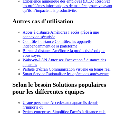
Expérience numérique des employés (DEX)
Résolvez
les problèmes informatiques de manière proactive avant
qu’ils n’impactent la productivité.
Autres cas d’utilisation
Accès à distance
Améliorez l’accès grâce à une
connexion sécurisée
Contrôle à distance
Contrôlez les appareils
indépendamment de la plateforme
Bureau à distance
Améliorez la productivité où que
vous soyez
Wake-on-LAN
Autorisez l’activation à distance des
appareils
Partage d’écran
Communication visuelle en temps réel
Smart Service
Rationalisez les opérations après-vente
Selon le besoin
Solutions populaires
pour les différentes équipes
Usage personnel
Accédez aux appareils depuis
n’importe où
Petites entreprises
Simplifiez l’accès à distance et la