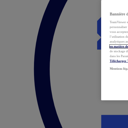
Bannière 
TeamViewer et 
personnaliser 
vous acceptez 
l’utilisation 
analytiques as
en matière de
de stockage d
dans les Para
Téléchargez
Mentions lég