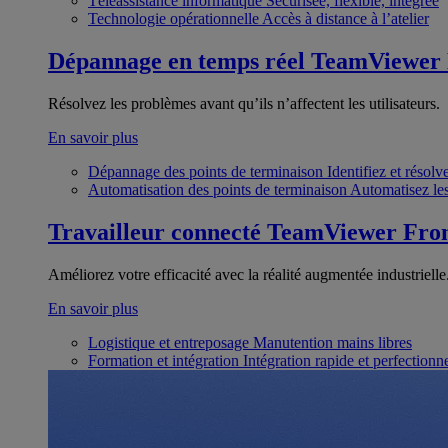
Téléassistance informatique
Sécurisée, flexible, intégrée
Technologie opérationnelle
Accès à distance à l’atelier
Dépannage en temps réel
TeamViewer
Résolvez les problèmes avant qu’ils n’affectent les utilisateurs.
En savoir plus
Dépannage des points de terminaison
Identifiez et résol
Automatisation des points de terminaison
Automatisez les
Travailleur connecté
TeamViewer Fron
Améliorez votre efficacité avec la réalité augmentée industrielle
En savoir plus
Logistique et entreposage
Manutention mains libres
Formation et intégration
Intégration rapide et perfection