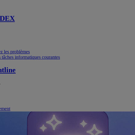
 DEX
vez les problèmes
 tâches informatiques courantes
tline
.
nement