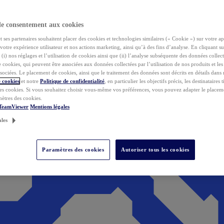
de consentement aux cookies
ses partenaires souhaitent placer des cookies et technologies similaires (« Cookie ») sur votre ap
votre expérience utilisateur et nos actions marketing, ainsi qu’à des fins d’analyse. En cliquant s
(i) nos réglages et l’utilisation de cookies ainsi que (ii) l’analyse subséquente des données collect
de cookies, qui peuvent être associées aux données collectées par l’utilisation de nos produits et le
sociées. Le placement de cookies, ainsi que le traitement des données sont décrits en détails dans
 cookies
et notre
Politique de confidentialité
, en particulier les objectifs précis, les destinataires t
es cookies. Si vous souhaitez choisir vous-même vos préférences, vous pouvez adapter le placem
mètres des cookies.
 TeamViewer
Mentions légales
ales
Paramètres des cookies
Autoriser tous les cookies