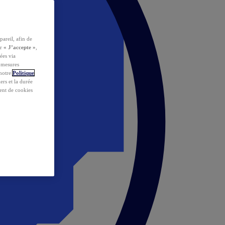
pareil, afin de
ur
« J’accepte »
,
ées via
s mesures
 notre
Politique
iers et la durée
ent de cookies