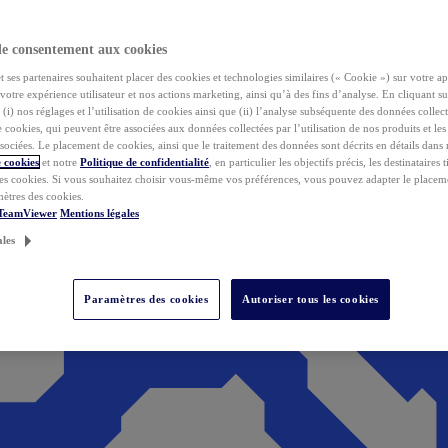
de consentement aux cookies
ses partenaires souhaitent placer des cookies et technologies similaires (« Cookie ») sur votre ap
votre expérience utilisateur et nos actions marketing, ainsi qu’à des fins d’analyse. En cliquant s
(i) nos réglages et l’utilisation de cookies ainsi que (ii) l’analyse subséquente des données collect
de cookies, qui peuvent être associées aux données collectées par l’utilisation de nos produits et le
sociées. Le placement de cookies, ainsi que le traitement des données sont décrits en détails dans
 cookies
et notre
Politique de confidentialité
, en particulier les objectifs précis, les destinataires t
es cookies. Si vous souhaitez choisir vous-même vos préférences, vous pouvez adapter le placem
mètres des cookies.
 TeamViewer
Mentions légales
ales
Paramètres des cookies
Autoriser tous les cookies