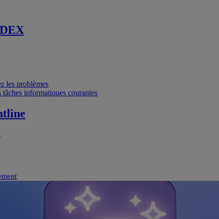
 DEX
vez les problèmes
 tâches informatiques courantes
tline
.
nement