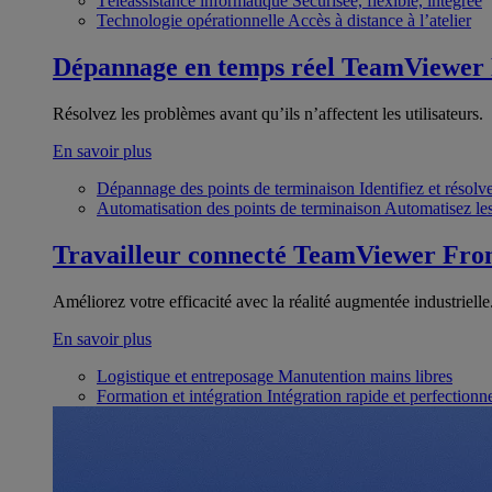
Téléassistance informatique
Sécurisée, flexible, intégrée
Technologie opérationnelle
Accès à distance à l’atelier
Dépannage en temps réel
TeamViewer
Résolvez les problèmes avant qu’ils n’affectent les utilisateurs.
En savoir plus
Dépannage des points de terminaison
Identifiez et résol
Automatisation des points de terminaison
Automatisez les
Travailleur connecté
TeamViewer Fron
Améliorez votre efficacité avec la réalité augmentée industrielle
En savoir plus
Logistique et entreposage
Manutention mains libres
Formation et intégration
Intégration rapide et perfection