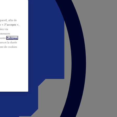
pareil, afin de
ur
« J’accepte »
,
ées via
s mesures
 notre
Politique
iers et la durée
ent de cookies