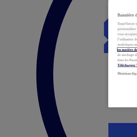
Bannière 
TeamViewer et 
personnaliser 
vous acceptez 
l’utilisation 
analytiques as
en matière de
de stockage d
dans les Para
Téléchargez
Mentions lég