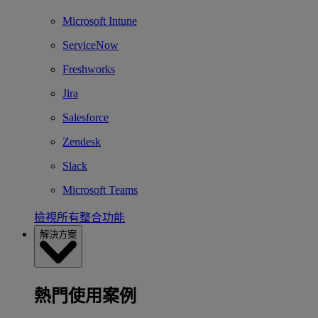
Microsoft Intune
ServiceNow
Freshworks
Jira
Salesforce
Zendesk
Slack
Microsoft Teams
檢視所有整合功能
解決方案
熱門使用案例