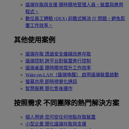
遠端存取與支援
隨時隨地管理人員、裝置與應用
程式。
數位員工體驗 (DEX)
前瞻式解決 IT 問題，避免影
響工作效率。
其他使用案例
遠端存取
透過安全連線改進存取
遠端控制
跨平台對裝置進行控制
遠端桌面
隨時隨地提升工作效率
Wake-on-LAN（遠端喚醒）
啟用遠端裝置啟動
螢幕共用
即時視覺化通訊
智慧服務
簡化售後運作
按照需求
不同團隊的熱門解決方案
個人用途
您可從任何地點存取裝置
小型企業
簡化遠端存取與支援