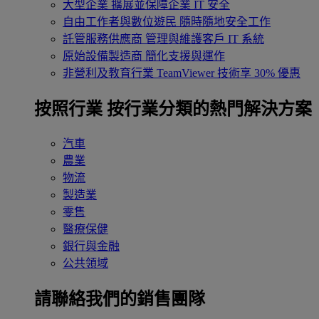
大型企業
擴展並保障企業 IT 安全
自由工作者與數位遊民
隨時隨地安全工作
託管服務供應商
管理與維護客戶 IT 系統
原始設備製造商
簡化支援與運作
非營利及教育行業
TeamViewer 技術享 30% 優惠
按照行業
按行業分類的熱門解決方案
汽車
農業
物流
製造業
零售
醫療保健
銀行與金融
公共領域
請聯絡我們的銷售團隊