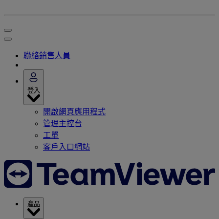
聯絡銷售人員
登入
開啟網頁應用程式
管理主控台
工單
客戶入口網站
產品