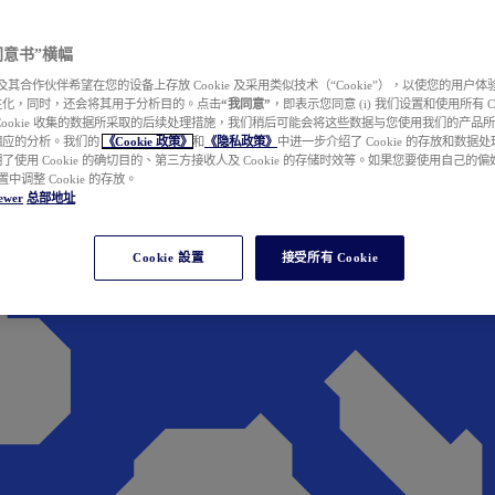
e 同意书”横幅
wer 及其合作伙伴希望在您的设备上存放 Cookie 及采用类似技术（“Cookie”），以使您的用
性化，同时，还会将其用于分析目的。点击
“我同意”
，即表示您同意 (i) 我们设置和使用所有 Cook
Cookie 收集的数据所采取的后续处理措施，我们稍后可能会将这些数据与您使用我们的产品
相应的分析。我们的
《Cookie 政策》
和
《隐私政策》
中进一步介绍了 Cookie 的存放和数据
了使用 Cookie 的确切目的、第三方接收人及 Cookie 的存储时效等。如果您要使用自己的
 设置中调整 Cookie 的存放。
ewer
总部地址
Cookie 設置
接受所有 Cookie