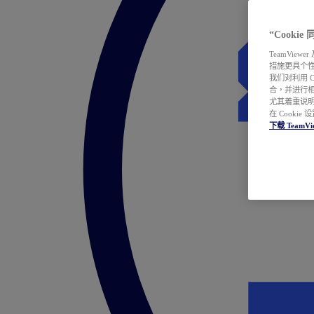
“Cooki
TeamVie
措施更具个
我们对利用 
合，并进行
尤其着重说明
在 Cookie
下载 TeamVi