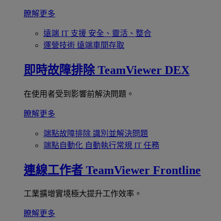
瞭解更多
遠端 IT 支援
安全、靈活、整合
運營技術
遠端車間存取
即時故障排除
TeamViewer DEX
在使用者受到影響前解決問題。
瞭解更多
端點故障排除
識別並解決問題
端點自動化
自動執行常規 IT 任務
連線工作者
TeamViewer Frontline
工業擴增實境極大提升工作效率。
瞭解更多