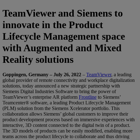
TeamViewer and Siemens to
innovate in the Product
Lifecycle Management space
with Augmented and Mixed
Reality solutions
Goppingen, Germany – July 26, 2022
–
TeamViewer
, a leading
global provider of remote connectivity and workplace digitalization
solutions, today announced a new strategic partnership with
Siemens Digital Industries Software to bring the power of
TeamViewer’s enterprise AR platform
Frontline
to Siemens’
Teamcenter® software, a leading Product Lifecycle Management
(PLM) solution from the Siemens Xcelerator portfolio. This
collaboration allows Siemens’ global customers to improve their
product development process based on immersive experiences with
interactive, 3D content connected to the digital twin of a product.
The 3D models of products can be easily modified, enabling more
teams across the product lifecycle to collaborate and thus driving