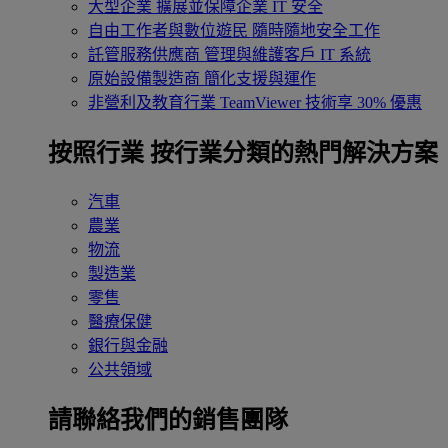
大型企業
擴展並保障企業 IT 安全
自由工作者與數位遊民
隨時隨地安全工作
託管服務供應商
管理與維護客戶 IT 系統
原始設備製造商
簡化支援與運作
非營利及教育行業
TeamViewer 技術享 30% 優惠
按照行業
按行業分類的熱門解決方案
汽車
農業
物流
製造業
零售
醫療保健
銀行與金融
公共領域
請聯絡我們的銷售團隊