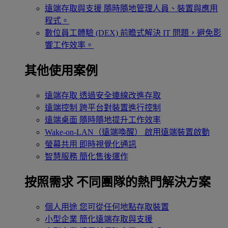
遠端存取與支援
隨時隨地管理人員、裝置與應用
程式。
數位員工體驗 (DEX)
前瞻式解決 IT 問題，避免影
響工作效率。
其他使用案例
遠端存取
透過安全連線改進存取
遠端控制
跨平台對裝置進行控制
遠端桌面
隨時隨地提升工作效率
Wake-on-LAN（遠端喚醒）
啟用遠端裝置啟動
螢幕共用
即時視覺化通訊
智慧服務
簡化售後運作
按照需求
不同團隊的熱門解決方案
個人用途
您可從任何地點存取裝置
小型企業
簡化遠端存取與支援