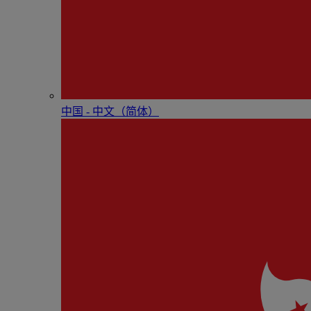
中国 - 中⽂（简体）