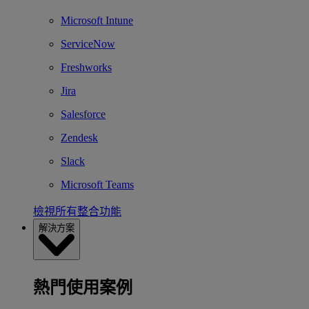
Microsoft Intune
ServiceNow
Freshworks
Jira
Salesforce
Zendesk
Slack
Microsoft Teams
檢視所有整合功能
解決方案
熱門使用案例