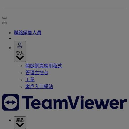
聯絡銷售人員
登入
開啟網頁應用程式
管理主控台
工單
客戶入口網站
產品