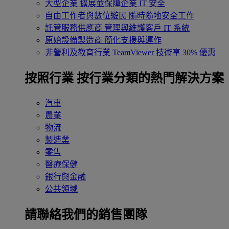
大型企業
擴展並保障企業 IT 安全
自由工作者與數位遊民
隨時隨地安全工作
託管服務供應商
管理與維護客戶 IT 系統
原始設備製造商
簡化支援與運作
非營利及教育行業
TeamViewer 技術享 30% 優惠
按照行業
按行業分類的熱門解決方案
汽車
農業
物流
製造業
零售
醫療保健
銀行與金融
公共領域
請聯絡我們的銷售團隊