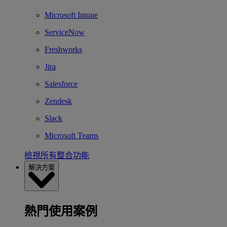
Microsoft Intune
ServiceNow
Freshworks
Jira
Salesforce
Zendesk
Slack
Microsoft Teams
檢視所有整合功能
解決方案
熱門使用案例