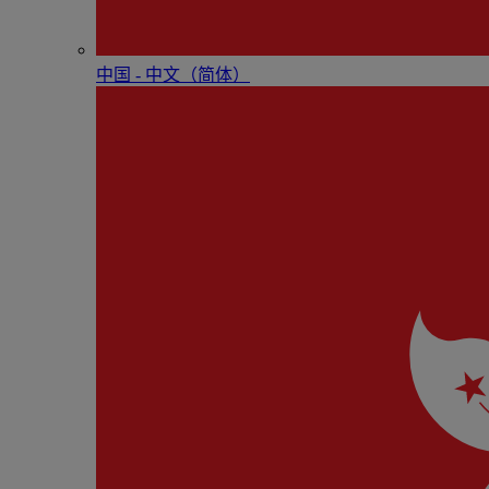
中国 - 中⽂（简体）