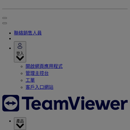
聯絡銷售人員
登入
開啟網頁應用程式
管理主控台
工單
客戶入口網站
產品