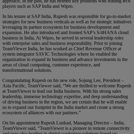
approach. In the past, he has helmed key positions with leading tech
players such as SAP India and Wipro.
In his tenure at SAP India, Rupesh was responsible for go-to-market
strategies for new business verticals as well as for strategic initiatives
leveraging its partner ecosystem for business development and
expansion. He also introduced and fronted SAP’s S/4HANA cloud
business in India. At Wipro, he served in several leadership roles
with enterprise sales and business responsibility. Prior to joining
TeamViewer India, he has worked as Chief Revenue Officer at
system integrator SAVIC Technologies where he enabled the
organization to expand its business and advance investments in the
areas of cloud computing, customer experience, and
transformational solutions.
Congratulating Rupesh on his new role, Sojung Lee, President –
Asia Pacific, TeamViewer said, “We are thrilled to welcome Rupesh
at TeamViewer to lead our India business. With his strong sales
leadership, immense technology expertise, and deep understanding
of driving business in the region, we are certain that he will enable
us to expand our footprint in the India market and create a strong
ecosystem of alliances with our partners.”
On his appointment Rupesh Lunkad, Managing Director – India,
TeamViewer said, “TeamViewer is a pioneer in remote connectivity
and now also leading in digital workplace solutions based on