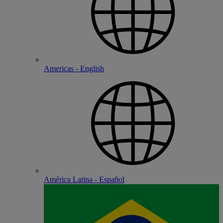
Americas - English
América Latina - Español