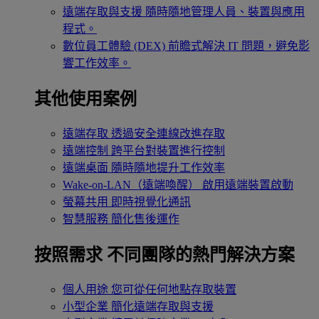
遠端存取與支援
隨時隨地管理人員、裝置與應用
程式。
數位員工體驗 (DEX)
前瞻式解決 IT 問題，避免影
響工作效率。
其他使用案例
遠端存取
透過安全連線改進存取
遠端控制
跨平台對裝置進行控制
遠端桌面
隨時隨地提升工作效率
Wake-on-LAN（遠端喚醒）
啟用遠端裝置啟動
螢幕共用
即時視覺化通訊
智慧服務
簡化售後運作
按照需求
不同團隊的熱門解決方案
個人用途
您可從任何地點存取裝置
小型企業
簡化遠端存取與支援