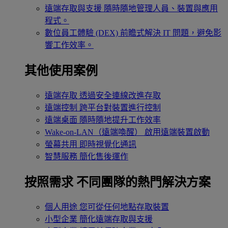
遠端存取與支援
隨時隨地管理人員、裝置與應用
程式。
數位員工體驗 (DEX)
前瞻式解決 IT 問題，避免影
響工作效率。
其他使用案例
遠端存取
透過安全連線改進存取
遠端控制
跨平台對裝置進行控制
遠端桌面
隨時隨地提升工作效率
Wake-on-LAN（遠端喚醒）
啟用遠端裝置啟動
螢幕共用
即時視覺化通訊
智慧服務
簡化售後運作
按照需求
不同團隊的熱門解決方案
個人用途
您可從任何地點存取裝置
小型企業
簡化遠端存取與支援