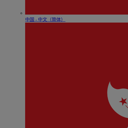
中国 - 中⽂（简体）