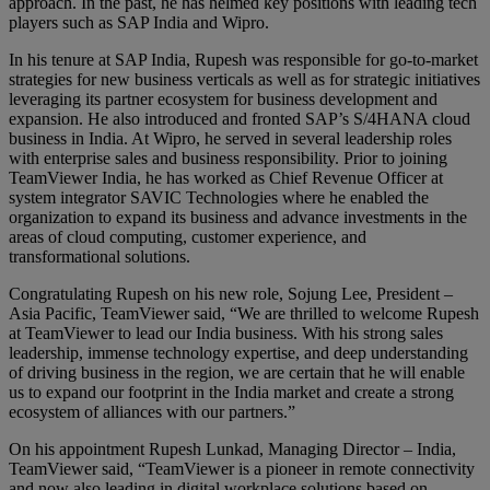
approach. In the past, he has helmed key positions with leading tech
players such as SAP India and Wipro.
In his tenure at SAP India, Rupesh was responsible for go-to-market
strategies for new business verticals as well as for strategic initiatives
leveraging its partner ecosystem for business development and
expansion. He also introduced and fronted SAP’s S/4HANA cloud
business in India. At Wipro, he served in several leadership roles
with enterprise sales and business responsibility. Prior to joining
TeamViewer India, he has worked as Chief Revenue Officer at
system integrator SAVIC Technologies where he enabled the
organization to expand its business and advance investments in the
areas of cloud computing, customer experience, and
transformational solutions.
Congratulating Rupesh on his new role, Sojung Lee, President –
Asia Pacific, TeamViewer said, “We are thrilled to welcome Rupesh
at TeamViewer to lead our India business. With his strong sales
leadership, immense technology expertise, and deep understanding
of driving business in the region, we are certain that he will enable
us to expand our footprint in the India market and create a strong
ecosystem of alliances with our partners.”
On his appointment Rupesh Lunkad, Managing Director – India,
TeamViewer said, “TeamViewer is a pioneer in remote connectivity
and now also leading in digital workplace solutions based on