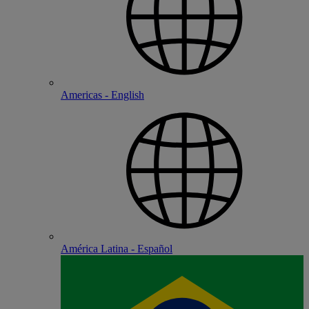
Americas - English
América Latina - Español