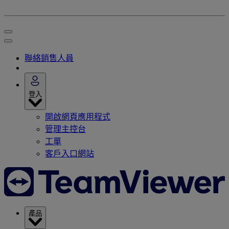
聯絡銷售人員
登入
開啟網頁應用程式
管理主控台
工單
客戶入口網站
產品