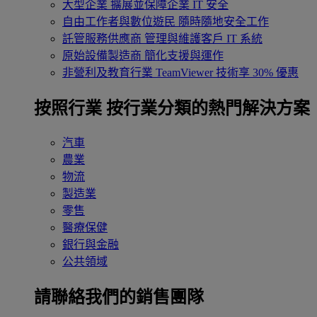
大型企業
擴展並保障企業 IT 安全
自由工作者與數位遊民
隨時隨地安全工作
託管服務供應商
管理與維護客戶 IT 系統
原始設備製造商
簡化支援與運作
非營利及教育行業
TeamViewer 技術享 30% 優惠
按照行業
按行業分類的熱門解決方案
汽車
農業
物流
製造業
零售
醫療保健
銀行與金融
公共領域
請聯絡我們的銷售團隊