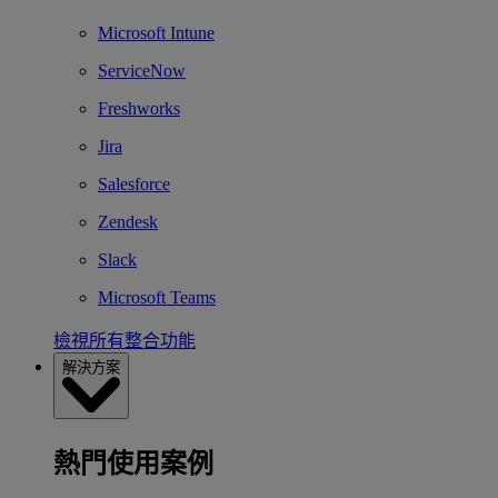
Microsoft Intune
ServiceNow
Freshworks
Jira
Salesforce
Zendesk
Slack
Microsoft Teams
檢視所有整合功能
解決方案
熱門使用案例