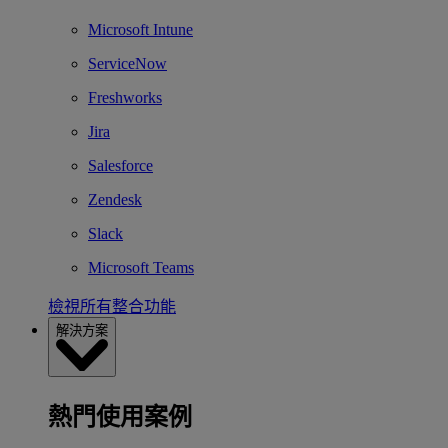
Microsoft Intune
ServiceNow
Freshworks
Jira
Salesforce
Zendesk
Slack
Microsoft Teams
檢視所有整合功能
解決方案
熱門使用案例