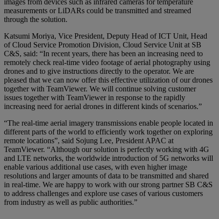
images from devices such as infrared cameras for temperature
measurements or LiDARs could be transmitted and streamed
through the solution.
Katsumi Moriya, Vice President, Deputy Head of ICT Unit, Head
of Cloud Service Promotion Division, Cloud Service Unit at SB
C&S, said: “In recent years, there has been an increasing need to
remotely check real-time video footage of aerial photography using
drones and to give instructions directly to the operator. We are
pleased that we can now offer this effective utilization of our drones
together with TeamViewer. We will continue solving customer
issues together with TeamViewer in response to the rapidly
increasing need for aerial drones in different kinds of scenarios.”
“The real-time aerial imagery transmissions enable people located in
different parts of the world to efficiently work together on exploring
remote locations”, said Sojung Lee, President APAC at
TeamViewer. “Although our solution is perfectly working with 4G
and LTE networks, the worldwide introduction of 5G networks will
enable various additional use cases, with even higher image
resolutions and larger amounts of data to be transmitted and shared
in real-time. We are happy to work with our strong partner SB C&S
to address challenges and explore use cases of various customers
from industry as well as public authorities.”