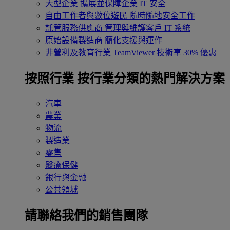
大型企業
擴展並保障企業 IT 安全
自由工作者與數位遊民
隨時隨地安全工作
託管服務供應商
管理與維護客戶 IT 系統
原始設備製造商
簡化支援與運作
非營利及教育行業
TeamViewer 技術享 30% 優惠
按照行業
按行業分類的熱門解決方案
汽車
農業
物流
製造業
零售
醫療保健
銀行與金融
公共領域
請聯絡我們的銷售團隊