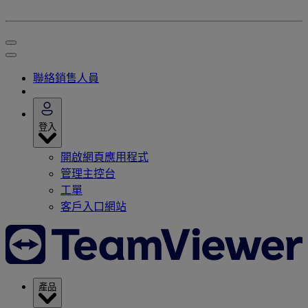
聯絡銷售人員
登入
開啟網頁應用程式
管理主控台
工單
客戶入口網站
產品