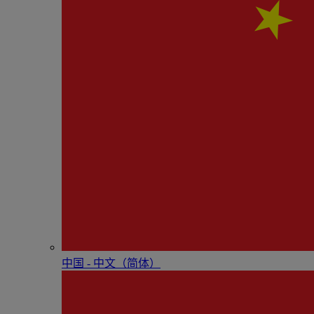
中国 - 中⽂（简体）