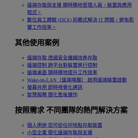
遠端存取與支援
隨時隨地管理人員、裝置與應用
程式。
數位員工體驗 (DEX)
前瞻式解決 IT 問題，避免影
響工作效率。
其他使用案例
遠端存取
透過安全連線改進存取
遠端控制
跨平台對裝置進行控制
遠端桌面
隨時隨地提升工作效率
Wake-on-LAN（遠端喚醒）
啟用遠端裝置啟動
螢幕共用
即時視覺化通訊
智慧服務
簡化售後運作
按照需求
不同團隊的熱門解決方案
個人用途
您可從任何地點存取裝置
小型企業
簡化遠端存取與支援