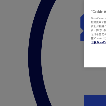
“Cooki
TeamVie
措施更具个
我们对利用 
合，并进行
尤其着重说明
在 Cookie
下载 TeamVi