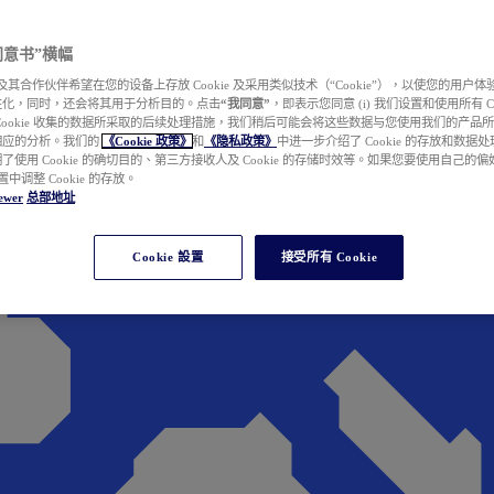
e 同意书”横幅
wer 及其合作伙伴希望在您的设备上存放 Cookie 及采用类似技术（“Cookie”），以使您的用
性化，同时，还会将其用于分析目的。点击
“我同意”
，即表示您同意 (i) 我们设置和使用所有 Cook
Cookie 收集的数据所采取的后续处理措施，我们稍后可能会将这些数据与您使用我们的产品
相应的分析。我们的
《Cookie 政策》
和
《隐私政策》
中进一步介绍了 Cookie 的存放和数据
了使用 Cookie 的确切目的、第三方接收人及 Cookie 的存储时效等。如果您要使用自己的
 设置中调整 Cookie 的存放。
ewer
总部地址
Cookie 設置
接受所有 Cookie