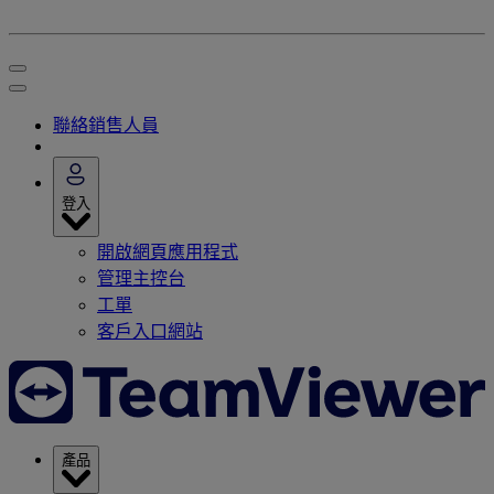
聯絡銷售人員
登入
開啟網頁應用程式
管理主控台
工單
客戶入口網站
產品