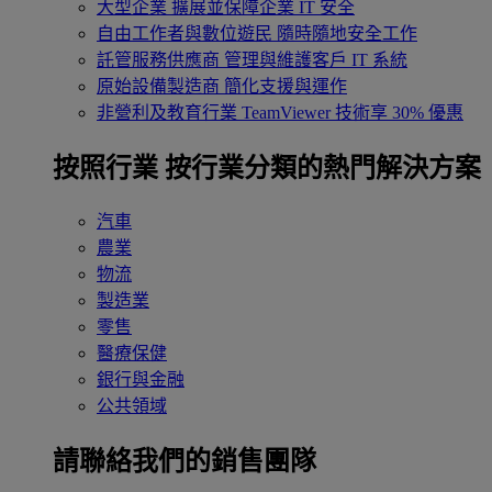
大型企業
擴展並保障企業 IT 安全
自由工作者與數位遊民
隨時隨地安全工作
託管服務供應商
管理與維護客戶 IT 系統
原始設備製造商
簡化支援與運作
非營利及教育行業
TeamViewer 技術享 30% 優惠
按照行業
按行業分類的熱門解決方案
汽車
農業
物流
製造業
零售
醫療保健
銀行與金融
公共領域
請聯絡我們的銷售團隊