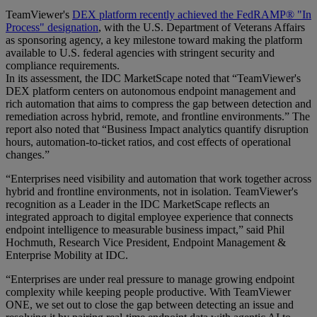
TeamViewer's
DEX platform recently achieved the FedRAMP® "In
Process" designation
, with the U.S. Department of Veterans Affairs
as sponsoring agency, a key milestone toward making the platform
available to U.S. federal agencies with stringent security and
compliance requirements.
In its assessment, the IDC MarketScape noted that “TeamViewer's
DEX platform centers on autonomous endpoint management and
rich automation that aims to compress the gap between detection and
remediation across hybrid, remote, and frontline environments.” The
report also noted that “Business Impact analytics quantify disruption
hours, automation-to-ticket ratios, and cost effects of operational
changes.”
“Enterprises need visibility and automation that work together across
hybrid and frontline environments, not in isolation. TeamViewer's
recognition as a Leader in the IDC MarketScape reflects an
integrated approach to digital employee experience that connects
endpoint intelligence to measurable business impact,” said Phil
Hochmuth, Research Vice President, Endpoint Management &
Enterprise Mobility at IDC.
“Enterprises are under real pressure to manage growing endpoint
complexity while keeping people productive. With TeamViewer
ONE, we set out to close the gap between detecting an issue and