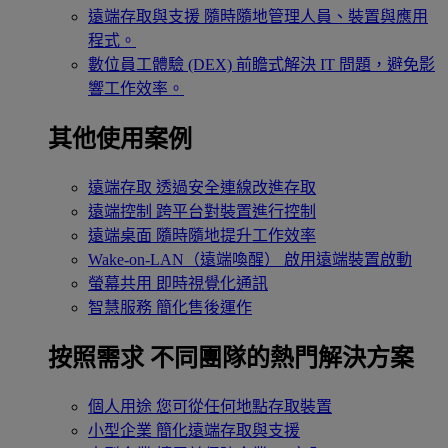
遠端存取與支援
隨時隨地管理人員、裝置與應用
程式。
數位員工體驗 (DEX)
前瞻式解決 IT 問題，避免影
響工作效率。
其他使用案例
遠端存取
透過安全連線改進存取
遠端控制
跨平台對裝置進行控制
遠端桌面
隨時隨地提升工作效率
Wake-on-LAN（遠端喚醒）
啟用遠端裝置啟動
螢幕共用
即時視覺化通訊
智慧服務
簡化售後運作
按照需求
不同團隊的熱門解決方案
個人用途
您可從任何地點存取裝置
小型企業
簡化遠端存取與支援