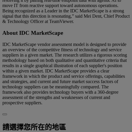
resolving it by pairing real-time endpoint data with agentic AI to
move IT from reactive support toward autonomous operations.
Being recognized as a Leader in the IDC MarketScape is a strong
signal that this direction is resonating,” said Mei Dent, Chief Product
& Technology Officer at TeamViewer.
About IDC MarketScape
IDC MarketScape vendor assessment model is designed to provide
an overview of the competitive fitness of technology and service
suppliers in a given market. The research utilizes a rigorous scoring
methodology based on both qualitative and quantitative criteria that
results in a single graphical illustration of each supplier's position
within a given market. IDC MarketScape provides a clear
framework in which the product and service offerings, capabilities
and strategies, and current and future market success factors of
technology suppliers can be meaningfully compared. The
framework also provides technology buyers with a 360-degree
assessment of the strengths and weaknesses of current and
prospective suppliers.
請選擇您所在的地區