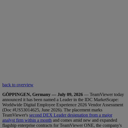
back to overview
GÖPPINGEN, Germany — July 09, 2026
— TeamViewer today
announced it has been named a Leader in the IDC MarketScape:
Worldwide Digital Employee Experience 2026 Vendor Assessment
(Doc #US53014625, June 2026). The placement marks
TeamViewer's
second DEX Leader designation from a major
analyst firm within a month
and comes amid new and expanded
flagship enterprise contracts for TeamViewer ONE, the company's