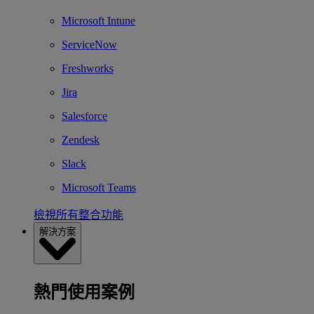
Microsoft Intune
ServiceNow
Freshworks
Jira
Salesforce
Zendesk
Slack
Microsoft Teams
檢視所有整合功能
解決方案
熱門使用案例