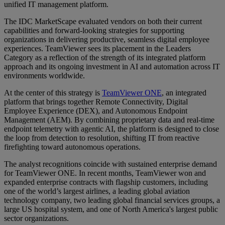
unified IT management platform.
The IDC MarketScape evaluated vendors on both their current
capabilities and forward-looking strategies for supporting
organizations in delivering productive, seamless digital employee
experiences. TeamViewer sees its placement in the Leaders
Category as a reflection of the strength of its integrated platform
approach and its ongoing investment in AI and automation across IT
environments worldwide.
At the center of this strategy is
TeamViewer ONE
, an integrated
platform that brings together Remote Connectivity, Digital
Employee Experience (DEX), and Autonomous Endpoint
Management (AEM). By combining proprietary data and real-time
endpoint telemetry with agentic AI, the platform is designed to close
the loop from detection to resolution, shifting IT from reactive
firefighting toward autonomous operations.
The analyst recognitions coincide with sustained enterprise demand
for TeamViewer ONE. In recent months, TeamViewer won and
expanded enterprise contracts with flagship customers, including
one of the world’s largest airlines, a leading global aviation
technology company, two leading global financial services groups, a
large US hospital system, and one of North America's largest public
sector organizations.