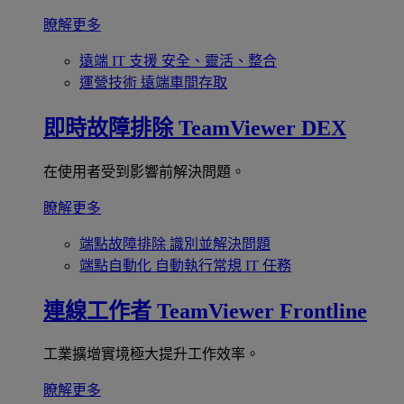
瞭解更多
遠端 IT 支援
安全、靈活、整合
運營技術
遠端車間存取
即時故障排除
TeamViewer DEX
在使用者受到影響前解決問題。
瞭解更多
端點故障排除
識別並解決問題
端點自動化
自動執行常規 IT 任務
連線工作者
TeamViewer Frontline
工業擴增實境極大提升工作效率。
瞭解更多