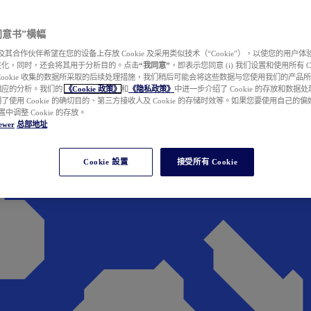
e 同意书”横幅
wer 及其合作伙伴希望在您的设备上存放 Cookie 及采用类似技术（“Cookie”），以使您的用
性化，同时，还会将其用于分析目的。点击
“我同意”
，即表示您同意 (i) 我们设置和使用所有 Cook
Cookie 收集的数据所采取的后续处理措施，我们稍后可能会将这些数据与您使用我们的产品
相应的分析。我们的
《Cookie 政策》
和
《隐私政策》
中进一步介绍了 Cookie 的存放和数据
了使用 Cookie 的确切目的、第三方接收人及 Cookie 的存储时效等。如果您要使用自己的
 设置中调整 Cookie 的存放。
ewer
总部地址
Cookie 設置
接受所有 Cookie