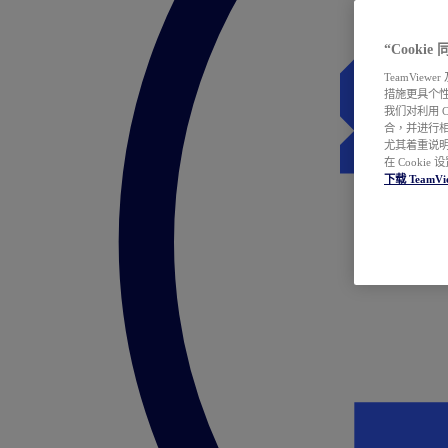
“Cooki
TeamVie
措施更具个
我们对利用 
合，并进行
尤其着重说明
在 Cookie
下载 TeamVi