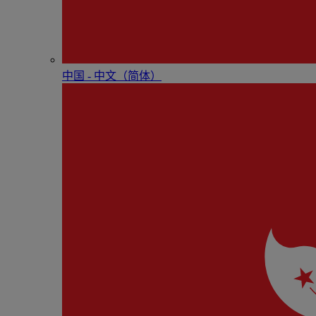
中国 - 中⽂（简体）