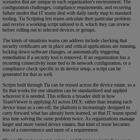
scenarios that are unique to each organization's environment. The
configuration challenges, compliance requirements, and recurring
failure modes that IT teams deal with daily rarely map to standard
tooling. Tia Scripting lets teams articulate their particular problem
and receive a working script tailored to it, which they can review
before rolling out to selected devices or groups.
The kinds of situations teams can address include checking that
security certificates are in place and critical applications are running,
locking down software changes, or automatically triggering
remediation if a security tool is removed. If an organization has a
recurring connectivity issue tied to its network configuration, or a
compliance check specific to its device setup, a script can be
generated for that as well.
Scripts built through Tia can be reused across the device estate, so a
fix that works for one situation can be standardized and applied
wherever it is needed. This reflects a broader shift in how
TeamViewer is applying AI across DEX: rather than treating each
device issue as a one-off, the platform is increasingly designed to
carry forward what has already been learned, so that IT teams spend
less time solving the same problem twice. As organizations manage
larger and more varied device estates, that kind of reuse becomes
less of a convenience and more of a requirement.