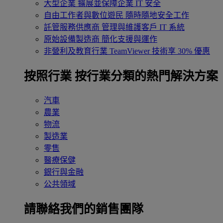
大型企業
擴展並保障企業 IT 安全
自由工作者與數位遊民
隨時隨地安全工作
託管服務供應商
管理與維護客戶 IT 系統
原始設備製造商
簡化支援與運作
非營利及教育行業
TeamViewer 技術享 30% 優惠
按照行業
按行業分類的熱門解決方案
汽車
農業
物流
製造業
零售
醫療保健
銀行與金融
公共領域
請聯絡我們的銷售團隊