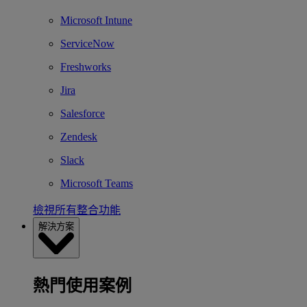
Microsoft Intune
ServiceNow
Freshworks
Jira
Salesforce
Zendesk
Slack
Microsoft Teams
檢視所有整合功能
解決方案
熱門使用案例