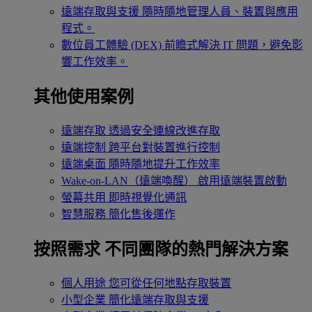
遠端存取與支援
隨時隨地管理人員、裝置與應用
程式。
數位員工體驗 (DEX)
前瞻式解決 IT 問題，避免影
響工作效率。
其他使用案例
遠端存取
透過安全連線改進存取
遠端控制
跨平台對裝置進行控制
遠端桌面
隨時隨地提升工作效率
Wake-on-LAN（遠端喚醒）
啟用遠端裝置啟動
螢幕共用
即時視覺化通訊
智慧服務
簡化售後運作
按照需求
不同團隊的熱門解決方案
個人用途
您可從任何地點存取裝置
小型企業
簡化遠端存取與支援