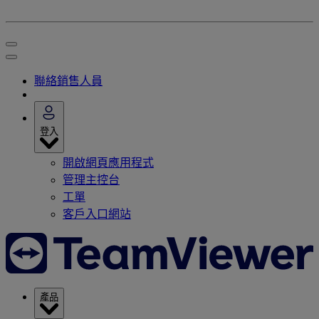
聯絡銷售人員
登入
開啟網頁應用程式
管理主控台
工單
客戶入口網站
產品