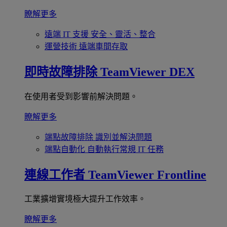
瞭解更多
遠端 IT 支援
安全、靈活、整合
運營技術
遠端車間存取
即時故障排除
TeamViewer DEX
在使用者受到影響前解決問題。
瞭解更多
端點故障排除
識別並解決問題
端點自動化
自動執行常規 IT 任務
連線工作者
TeamViewer Frontline
工業擴增實境極大提升工作效率。
瞭解更多