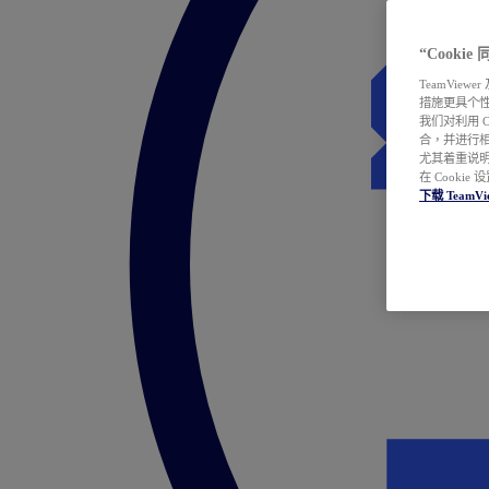
“Cooki
TeamVie
措施更具个
我们对利用 
合，并进行
尤其着重说明
在 Cookie
下载 TeamVi