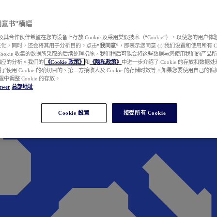
e 同意书”横幅
wer 及其合作伙伴希望在您的设备上存放 Cookie 及采用类似技术（“Cookie”），以使您的用
性化，同时，还会将其用于分析目的。点击
“我同意”
，即表示您同意 (i) 我们设置和使用所有 Cook
Cookie 收集的数据所采取的后续处理措施，我们稍后可能会将这些数据与您使用我们的产品
相应的分析。我们的
《Cookie 政策》
和
《隐私政策》
中进一步介绍了 Cookie 的存放和数据
了使用 Cookie 的确切目的、第三方接收人及 Cookie 的存储时效等。如果您要使用自己的
 设置中调整 Cookie 的存放。
ewer
总部地址
Cookie 設置
接受所有 Cookie