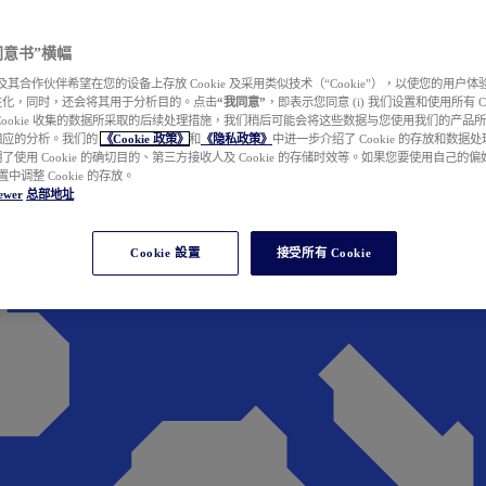
e 同意书”横幅
wer 及其合作伙伴希望在您的设备上存放 Cookie 及采用类似技术（“Cookie”），以使您的用
性化，同时，还会将其用于分析目的。点击
“我同意”
，即表示您同意 (i) 我们设置和使用所有 Cook
Cookie 收集的数据所采取的后续处理措施，我们稍后可能会将这些数据与您使用我们的产品
相应的分析。我们的
《Cookie 政策》
和
《隐私政策》
中进一步介绍了 Cookie 的存放和数据
了使用 Cookie 的确切目的、第三方接收人及 Cookie 的存储时效等。如果您要使用自己的
 设置中调整 Cookie 的存放。
ewer
总部地址
Cookie 設置
接受所有 Cookie