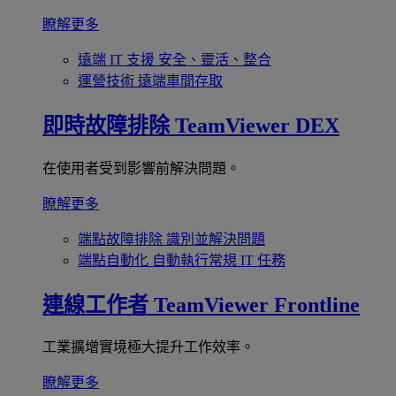
瞭解更多
遠端 IT 支援
安全、靈活、整合
運營技術
遠端車間存取
即時故障排除
TeamViewer DEX
在使用者受到影響前解決問題。
瞭解更多
端點故障排除
識別並解決問題
端點自動化
自動執行常規 IT 任務
連線工作者
TeamViewer Frontline
工業擴增實境極大提升工作效率。
瞭解更多