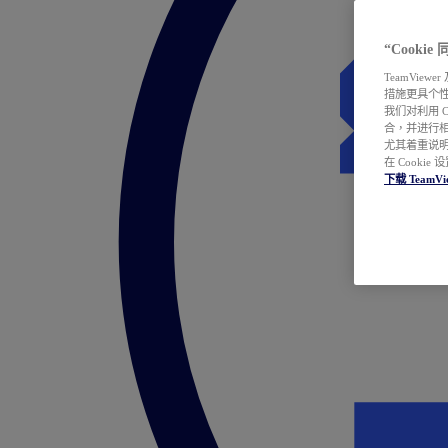
“Cooki
TeamVie
措施更具个
我们对利用 
合，并进行
尤其着重说明
在 Cookie
下载 TeamVi