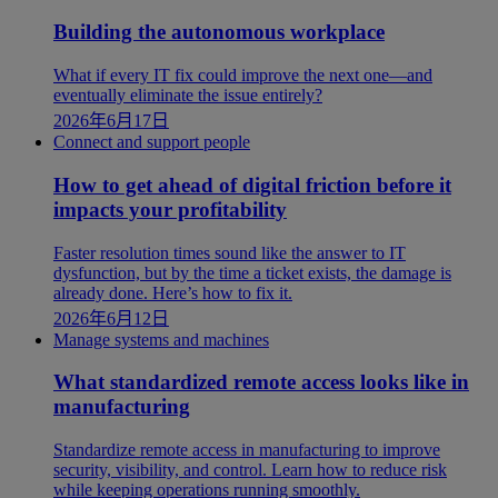
Building the autonomous workplace
What if every IT fix could improve the next one—and
eventually eliminate the issue entirely?
2026年6月17日
Connect and support people
How to get ahead of digital friction before it
impacts your profitability
Faster resolution times sound like the answer to IT
dysfunction, but by the time a ticket exists, the damage is
already done. Here’s how to fix it.
2026年6月12日
Manage systems and machines
What standardized remote access looks like in
manufacturing
Standardize remote access in manufacturing to improve
security, visibility, and control. Learn how to reduce risk
while keeping operations running smoothly.