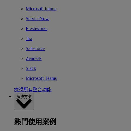
Microsoft Intune
ServiceNow
Freshworks
Jira
Salesforce
Zendesk
Slack
Microsoft Teams
檢視所有整合功能
解決方案
熱門使用案例