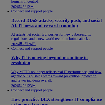
humans in control.
2026年3月2日
Connect and support people
Record DDoS attacks, security push, and social
AI: IT news and research roundup
AI agents get social, EU pushes for new cybersecurity
regulations, and a new world record in botnet attacks.
2026年2月26日
Connect and support people
Why IT is moving beyond mean time to
resolution
Why MTTR no longer reflects real IT performance, and how
agentic AI is pushing teams toward prevention, prediction,
and fewer incidents overall.
2026年2月23日
Connect and support people
How proactive DEX strengthens IT compliance
in financial services