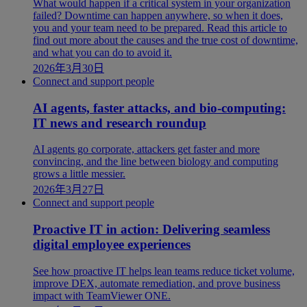
What would happen if a critical system in your organization
failed? Downtime can happen anywhere, so when it does,
you and your team need to be prepared. Read this article to
find out more about the causes and the true cost of downtime,
and what you can do to avoid it.
2026年3月30日
Connect and support people
AI agents, faster attacks, and bio-computing:
IT news and research roundup
AI agents go corporate, attackers get faster and more
convincing, and the line between biology and computing
grows a little messier.
2026年3月27日
Connect and support people
Proactive IT in action: Delivering seamless
digital employee experiences
See how proactive IT helps lean teams reduce ticket volume,
improve DEX, automate remediation, and prove business
impact with TeamViewer ONE.