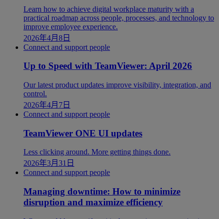
Learn how to achieve digital workplace maturity with a
practical roadmap across people, processes, and technology to
improve employee experience.
2026年4月8日
Connect and support people
Up to Speed with TeamViewer: April 2026
Our latest product updates improve visibility, integration, and
control.
2026年4月7日
Connect and support people
TeamViewer ONE UI updates
Less clicking around. More getting things done.
2026年3月31日
Connect and support people
Managing downtime: How to minimize
disruption and maximize efficiency