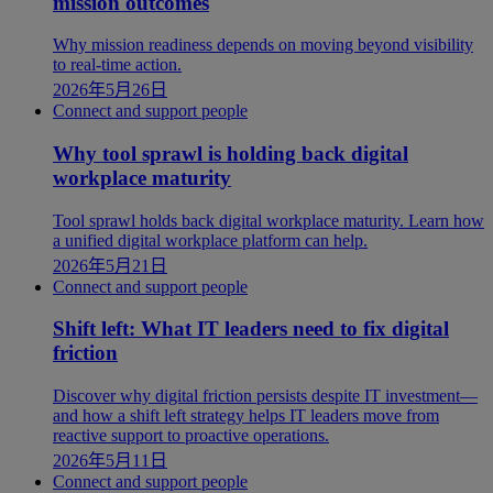
mission outcomes
Why mission readiness depends on moving beyond visibility
to real-time action.
2026年5月26日
Connect and support people
Why tool sprawl is holding back digital
workplace maturity
Tool sprawl holds back digital workplace maturity. Learn how
a unified digital workplace platform can help.
2026年5月21日
Connect and support people
Shift left: What IT leaders need to fix digital
friction
Discover why digital friction persists despite IT investment—
and how a shift left strategy helps IT leaders move from
reactive support to proactive operations.
2026年5月11日
Connect and support people