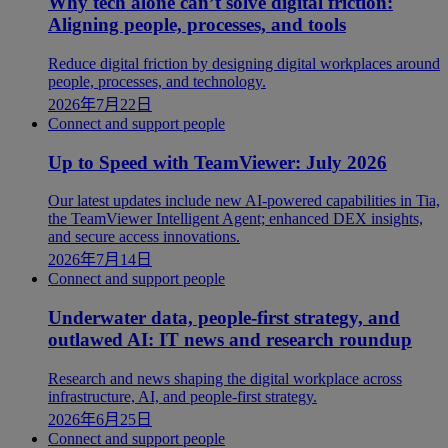
Why tech alone can’t solve digital friction:
Aligning people, processes, and tools
Reduce digital friction by designing digital workplaces around
people, processes, and technology.
2026年7月22日
Connect and support people
Up to Speed with TeamViewer: July 2026
Our latest updates include new AI-powered capabilities in Tia,
the TeamViewer Intelligent Agent; enhanced DEX insights,
and secure access innovations.
2026年7月14日
Connect and support people
Underwater data, people-first strategy, and
outlawed AI: IT news and research roundup
Research and news shaping the digital workplace across
infrastructure, AI, and people-first strategy.
2026年6月25日
Connect and support people