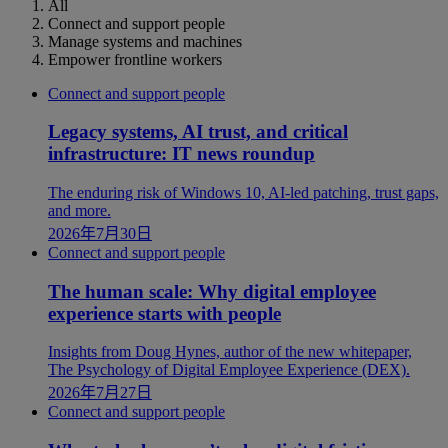
All
Connect and support people
Manage systems and machines
Empower frontline workers
Connect and support people
Legacy systems, AI trust, and critical
infrastructure: IT news roundup
The enduring risk of Windows 10, AI-led patching, trust gaps,
and more.
2026年7月30日
Connect and support people
The human scale: Why digital employee
experience starts with people
Insights from Doug Hynes, author of the new whitepaper,
The Psychology of Digital Employee Experience (DEX).
2026年7月27日
Connect and support people