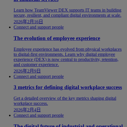
Learn how TeamViewer DEX supports IT teams in building
secure, resilient, and compliant digital environments at scale.
2026年2月16日
Connect and support people
The evolution of employee experience
Employee experience has evolved from physical workplaces
to digital-first environments. Learn why digital employee
experience (DEX) is now central to productivity, retention,
and customer experience.
2026年2月9日
Connect and support people
3 metrics for defining digital workplace success
Get a detailed overview of the key metrics shaping digital
workplace success.
2026年2月4日
Connect and support people
The digital future of industrial and operational