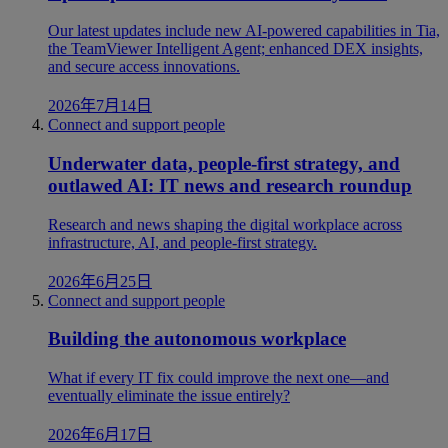
Our latest updates include new AI-powered capabilities in Tia,
the TeamViewer Intelligent Agent; enhanced DEX insights,
and secure access innovations.
2026年7月14日
Connect and support people
Underwater data, people-first strategy, and
outlawed AI: IT news and research roundup
Research and news shaping the digital workplace across
infrastructure, AI, and people-first strategy.
2026年6月25日
Connect and support people
Building the autonomous workplace
What if every IT fix could improve the next one—and
eventually eliminate the issue entirely?
2026年6月17日