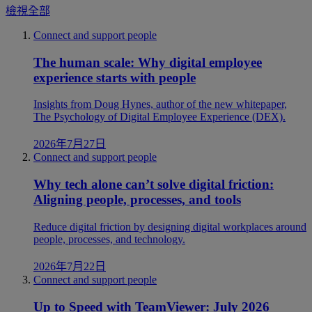
檢視全部
Connect and support people
The human scale: Why digital employee
experience starts with people
Insights from Doug Hynes, author of the new whitepaper,
The Psychology of Digital Employee Experience (DEX).
2026年7月27日
Connect and support people
Why tech alone can’t solve digital friction:
Aligning people, processes, and tools
Reduce digital friction by designing digital workplaces around
people, processes, and technology.
2026年7月22日
Connect and support people
Up to Speed with TeamViewer: July 2026