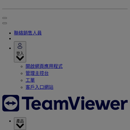
聯絡銷售人員
登入
開啟網頁應用程式
管理主控台
工單
客戶入口網站
產品