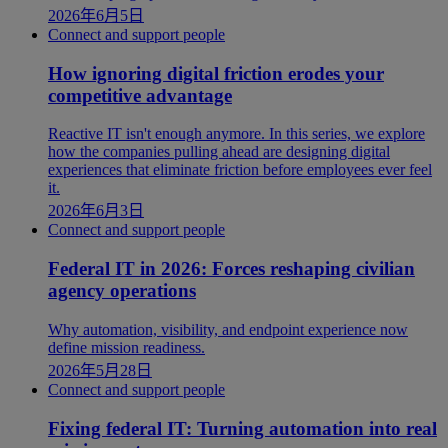
2026年6月5日
Connect and support people
How ignoring digital friction erodes your
competitive advantage
Reactive IT isn't enough anymore. In this series, we explore
how the companies pulling ahead are designing digital
experiences that eliminate friction before employees ever feel
it.
2026年6月3日
Connect and support people
Federal IT in 2026: Forces reshaping civilian
agency operations
Why automation, visibility, and endpoint experience now
define mission readiness.
2026年5月28日
Connect and support people
Fixing federal IT: Turning automation into real