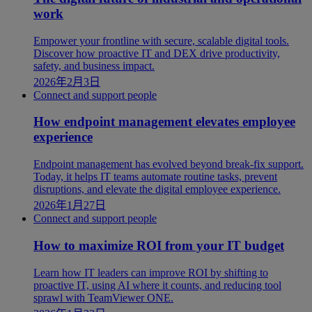
work
Empower your frontline with secure, scalable digital tools.
Discover how proactive IT and DEX drive productivity,
safety, and business impact.
2026年2月3日
Connect and support people
How endpoint management elevates employee
experience
Endpoint management has evolved beyond break-fix support.
Today, it helps IT teams automate routine tasks, prevent
disruptions, and elevate the digital employee experience.
2026年1月27日
Connect and support people
How to maximize ROI from your IT budget
Learn how IT leaders can improve ROI by shifting to
proactive IT, using AI where it counts, and reducing tool
sprawl with TeamViewer ONE.