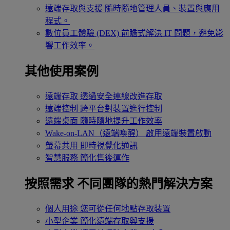
遠端存取與支援
隨時隨地管理人員、裝置與應用
程式。
數位員工體驗 (DEX)
前瞻式解決 IT 問題，避免影
響工作效率。
其他使用案例
遠端存取
透過安全連線改進存取
遠端控制
跨平台對裝置進行控制
遠端桌面
隨時隨地提升工作效率
Wake-on-LAN（遠端喚醒）
啟用遠端裝置啟動
螢幕共用
即時視覺化通訊
智慧服務
簡化售後運作
按照需求
不同團隊的熱門解決方案
個人用途
您可從任何地點存取裝置
小型企業
簡化遠端存取與支援