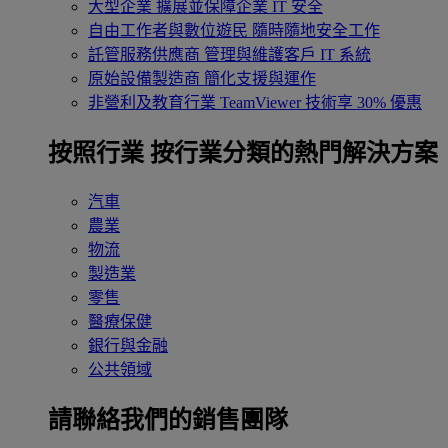
大型企業
擴展並保障企業 IT 安全
自由工作者與數位遊民
隨時隨地安全工作
託管服務供應商
管理與維護客戶 IT 系統
原始設備製造商
簡化支援與運作
非營利及教育行業
TeamViewer 技術享 30% 優惠
按照行業
按行業分類的熱門解決方案
汽車
農業
物流
製造業
零售
醫療保健
銀行與金融
公共領域
請聯絡我們的銷售團隊