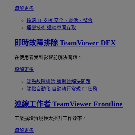
瞭解更多
遠端 IT 支援
安全、靈活、整合
運營技術
遠端車間存取
即時故障排除
TeamViewer DEX
在使用者受到影響前解決問題。
瞭解更多
端點故障排除
識別並解決問題
端點自動化
自動執行常規 IT 任務
連線工作者
TeamViewer Frontline
工業擴增實境極大提升工作效率。
瞭解更多