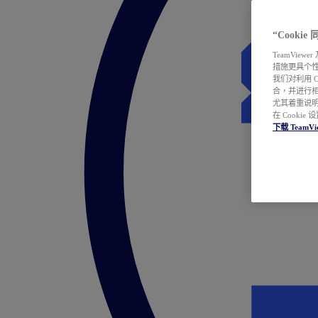
“Cooki
TeamVie
措施更具个
我们对利用 
合，并进行
尤其着重说明
在 Cookie
下载 TeamVi