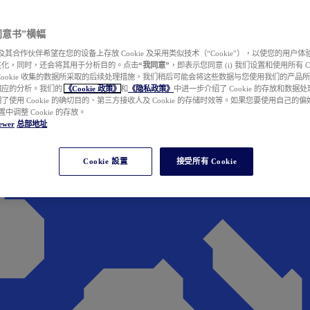
e 同意书”横幅
wer 及其合作伙伴希望在您的设备上存放 Cookie 及采用类似技术（“Cookie”），以使您的用
性化，同时，还会将其用于分析目的。点击
“我同意”
，即表示您同意 (i) 我们设置和使用所有 Cook
Cookie 收集的数据所采取的后续处理措施，我们稍后可能会将这些数据与您使用我们的产品
相应的分析。我们的
《Cookie 政策》
和
《隐私政策》
中进一步介绍了 Cookie 的存放和数据
了使用 Cookie 的确切目的、第三方接收人及 Cookie 的存储时效等。如果您要使用自己的
 设置中调整 Cookie 的存放。
ewer
总部地址
Cookie 設置
接受所有 Cookie