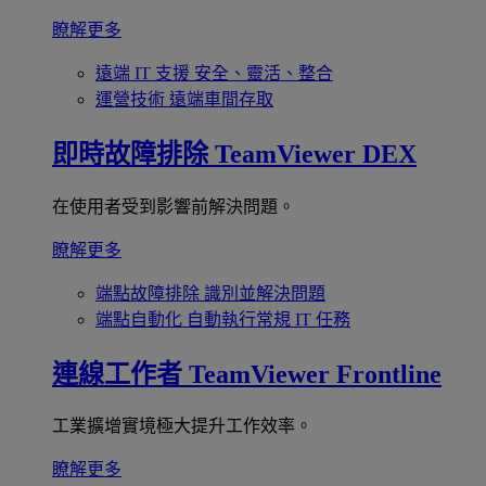
瞭解更多
遠端 IT 支援
安全、靈活、整合
運營技術
遠端車間存取
即時故障排除
TeamViewer DEX
在使用者受到影響前解決問題。
瞭解更多
端點故障排除
識別並解決問題
端點自動化
自動執行常規 IT 任務
連線工作者
TeamViewer Frontline
工業擴增實境極大提升工作效率。
瞭解更多