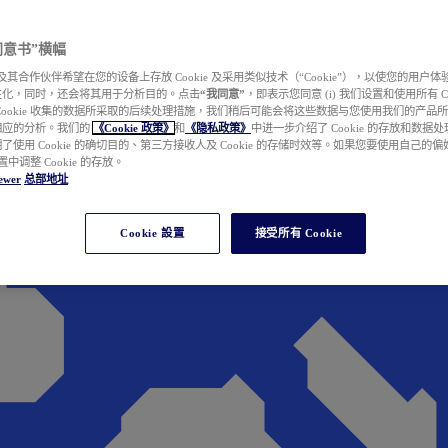
e 同意书”横幅
wer 及其合作伙伴希望在您的设备上存放 Cookie 及采用类似技术（“Cookie”），以使您的用
性化，同时，还会将其用于分析目的。点击
“我同意”
，即表示您同意 (i) 我们设置和使用所有 Cook
Cookie 收集的数据所采取的后续处理措施，我们稍后可能会将这些数据与您使用我们的产品
相应的分析。我们的
《Cookie 政策》
和
《隐私政策》
中进一步介绍了 Cookie 的存放和数据
了使用 Cookie 的确切目的、第三方接收人及 Cookie 的存储时效等。如果您要使用自己的
 设置中调整 Cookie 的存放。
ewer
总部地址
Cookie 設置
接受所有 Cookie