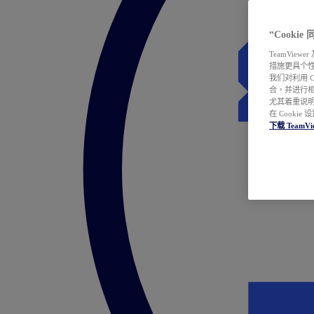
“Cooki
TeamVie
措施更具个
我们对利用 
合，并进行
尤其着重说明
在 Cookie
下载 TeamVi