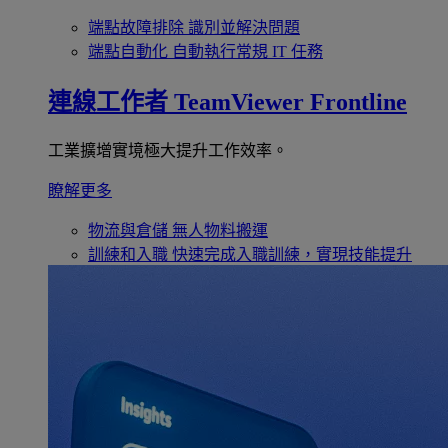
端點故障排除
識別並解決問題
端點自動化
自動執行常規 IT 任務
連線工作者
TeamViewer Frontline
工業擴增實境極大提升工作效率。
瞭解更多
物流與倉儲
無人物料搬運
訓練和入職
快速完成入職訓練，實現技能提升