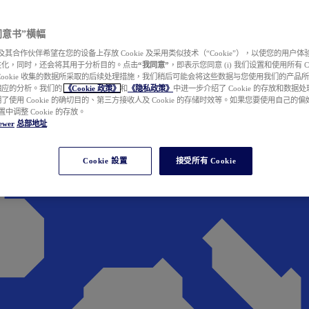
e 同意书”横幅
wer 及其合作伙伴希望在您的设备上存放 Cookie 及采用类似技术（“Cookie”），以使您的用
性化，同时，还会将其用于分析目的。点击
“我同意”
，即表示您同意 (i) 我们设置和使用所有 Cook
Cookie 收集的数据所采取的后续处理措施，我们稍后可能会将这些数据与您使用我们的产品
相应的分析。我们的
《Cookie 政策》
和
《隐私政策》
中进一步介绍了 Cookie 的存放和数据
了使用 Cookie 的确切目的、第三方接收人及 Cookie 的存储时效等。如果您要使用自己的
 设置中调整 Cookie 的存放。
ewer
总部地址
Cookie 設置
接受所有 Cookie