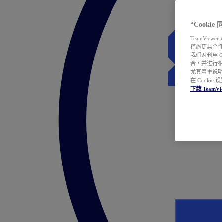
“Cooki
TeamVie
措施更具个
我们对利用 
合，并进行
尤其着重说明
在 Cookie
下载 TeamVi