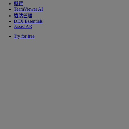
概覽
TeamViewer AI
遠端管理
DEX Essentials
Assist AR
Try for free