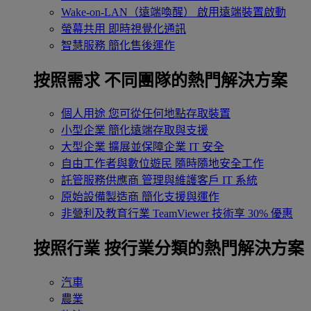
Wake-on-LAN（遠端喚醒）
啟用遠端裝置啟動
螢幕共用
即時視覺化通訊
智慧服務
簡化售後運作
按照需求
不同團隊的熱門解決方案
個人用途
您可從任何地點存取裝置
小型企業
簡化遠端存取與支援
大型企業
擴展並保障企業 IT 安全
自由工作者與數位遊民
隨時隨地安全工作
託管服務供應商
管理與維護客戶 IT 系統
原始設備製造商
簡化支援與運作
非營利及教育行業
TeamViewer 技術享 30% 優惠
按照行業
按行業分類的熱門解決方案
汽車
農業