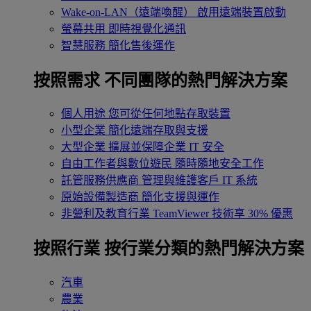
Wake-on-LAN（遠端喚醒）
啟用遠端裝置啟動
螢幕共用
即時視覺化通訊
智慧服務
簡化售後運作
按照需求
不同團隊的熱門解決方案
個人用途
您可從任何地點存取裝置
小型企業
簡化遠端存取與支援
大型企業
擴展並保障企業 IT 安全
自由工作者與數位遊民
隨時隨地安全工作
託管服務供應商
管理與維護客戶 IT 系統
原始設備製造商
簡化支援與運作
非營利及教育行業
TeamViewer 技術享 30% 優惠
按照行業
按行業分類的熱門解決方案
汽車
農業