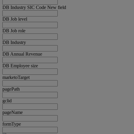
DB Industry SIC Code New field
DB Job level
DB Job role
DB Industry
DB Annual Revenue
DB Employee size
marketoTarget
pagePath
gclid
pageName
formType