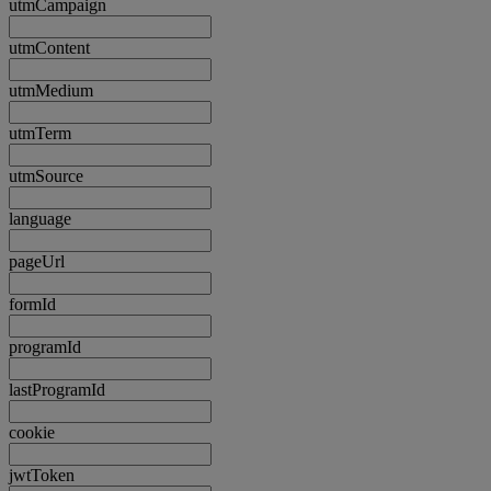
utmCampaign
utmContent
utmMedium
utmTerm
utmSource
language
pageUrl
formId
programId
lastProgramId
cookie
jwtToken