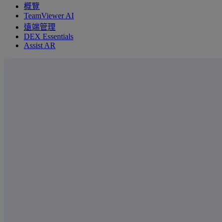
概覽
TeamViewer AI
遠端管理
DEX Essentials
Assist AR