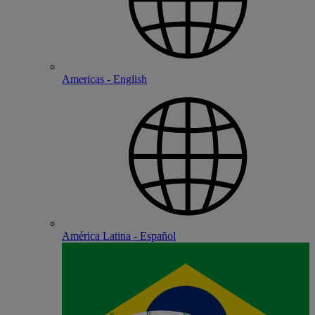
Americas - English
América Latina - Español