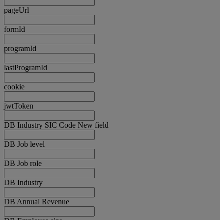
pageUrl
formId
programId
lastProgramId
cookie
jwtToken
DB Industry SIC Code New field
DB Job level
DB Job role
DB Industry
DB Annual Revenue