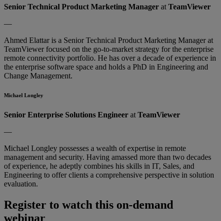
Senior Technical Product Marketing Manager
at
TeamViewer
—
Ahmed Elattar is a Senior Technical Product Marketing Manager at
TeamViewer focused on the go-to-market strategy for the enterprise
remote connectivity portfolio. He has over a decade of experience in
the enterprise software space and holds a PhD in Engineering and
Change Management.
Michael Longley
Senior Enterprise Solutions Engineer
at
TeamViewer
—
Michael Longley possesses a wealth of expertise in remote
management and security. Having amassed more than two decades
of experience, he adeptly combines his skills in IT, Sales, and
Engineering to offer clients a comprehensive perspective in solution
evaluation.
Register to watch this on-demand
webinar