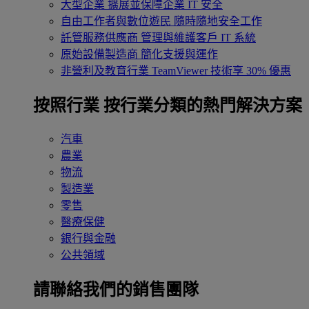
大型企業
擴展並保障企業 IT 安全
自由工作者與數位遊民
隨時隨地安全工作
託管服務供應商
管理與維護客戶 IT 系統
原始設備製造商
簡化支援與運作
非營利及教育行業
TeamViewer 技術享 30% 優惠
按照行業
按行業分類的熱門解決方案
汽車
農業
物流
製造業
零售
醫療保健
銀行與金融
公共領域
請聯絡我們的銷售團隊