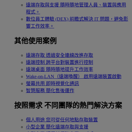
遠端存取與支援
隨時隨地管理人員、裝置與應用
程式。
數位員工體驗 (DEX)
前瞻式解決 IT 問題，避免影
響工作效率。
其他使用案例
遠端存取
透過安全連線改進存取
遠端控制
跨平台對裝置進行控制
遠端桌面
隨時隨地提升工作效率
Wake-on-LAN（遠端喚醒）
啟用遠端裝置啟動
螢幕共用
即時視覺化通訊
智慧服務
簡化售後運作
按照需求
不同團隊的熱門解決方案
個人用途
您可從任何地點存取裝置
小型企業
簡化遠端存取與支援