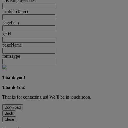
DB Employee size
marketoTarget
pagePath
gclid
pageName
formType
Thank you!
Thank You!
Thanks for contacting us! We´ll be in touch soon.
Download
Back
Close