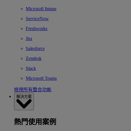
Microsoft Intune
ServiceNow
Freshworks
Jira
Salesforce
Zendesk
Slack
Microsoft Teams
檢視所有整合功能
解決方案
熱門使用案例