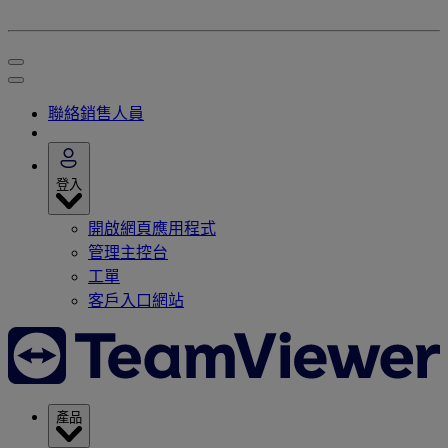
聯絡銷售人員
登入
開啟網頁應用程式
管理主控台
工單
客戶入口網站
產品