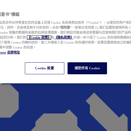
e 同意书”横幅
wer 及其合作伙伴希望在您的设备上存放 Cookie 及采用类似技术（“Cookie”），以使您的用
性化，同时，还会将其用于分析目的。点击
“我同意”
，即表示您同意 (i) 我们设置和使用所有 Cook
Cookie 收集的数据所采取的后续处理措施，我们稍后可能会将这些数据与您使用我们的产品
相应的分析。我们的
《Cookie 政策》
和
《隐私政策》
中进一步介绍了 Cookie 的存放和数据
了使用 Cookie 的确切目的、第三方接收人及 Cookie 的存储时效等。如果您要使用自己的
 设置中调整 Cookie 的存放。
ewer
总部地址
Cookie 設置
接受所有 Cookie