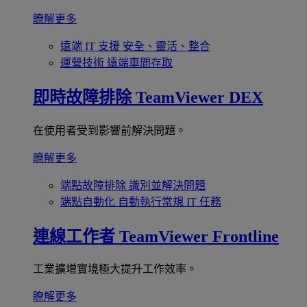
瞭解更多
遠端 IT 支援
安全、靈活、整合
運營技術
遠端車間存取
即時故障排除
TeamViewer DEX
在使用者受到影響前解決問題。
瞭解更多
端點故障排除
識別並解決問題
端點自動化
自動執行常規 IT 任務
連線工作者
TeamViewer Frontline
工業擴增實境極大提升工作效率。
瞭解更多