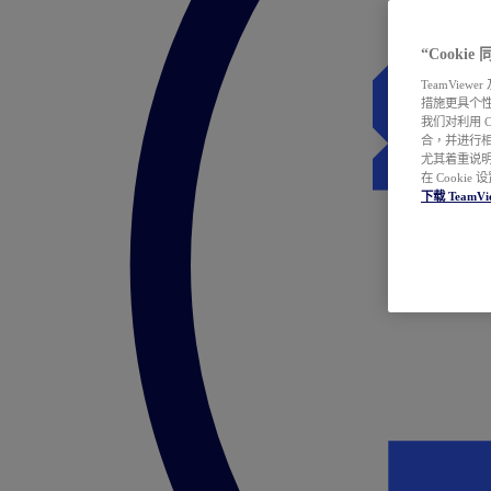
“Cooki
TeamVie
措施更具个
我们对利用 
合，并进行
尤其着重说明
在 Cookie
下载 TeamVi