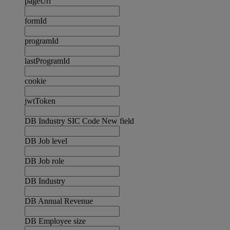
pageUrl
formId
programId
lastProgramId
cookie
jwtToken
DB Industry SIC Code New field
DB Job level
DB Job role
DB Industry
DB Annual Revenue
DB Employee size