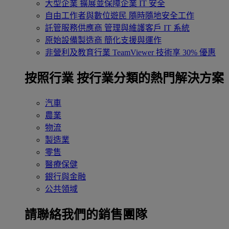
大型企業
擴展並保障企業 IT 安全
自由工作者與數位遊民
隨時隨地安全工作
託管服務供應商
管理與維護客戶 IT 系統
原始設備製造商
簡化支援與運作
非營利及教育行業
TeamViewer 技術享 30% 優惠
按照行業
按行業分類的熱門解決方案
汽車
農業
物流
製造業
零售
醫療保健
銀行與金融
公共領域
請聯絡我們的銷售團隊