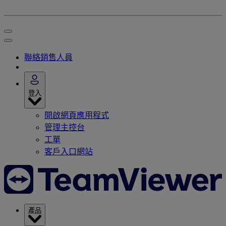
聯絡銷售人員
登入
開啟網頁應用程式
管理主控台
工單
客戶入口網站
產品