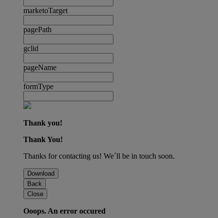
marketoTarget
pagePath
gclid
pageName
formType
Thank you!
Thank You!
Thanks for contacting us! We´ll be in touch soon.
Download
Back
Close
Ooops. An error occured