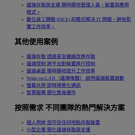
遠端存取與支援
隨時隨地管理人員、裝置與應用
程式。
數位員工體驗 (DEX)
前瞻式解決 IT 問題，避免影
響工作效率。
其他使用案例
遠端存取
透過安全連線改進存取
遠端控制
跨平台對裝置進行控制
遠端桌面
隨時隨地提升工作效率
Wake-on-LAN（遠端喚醒）
啟用遠端裝置啟動
螢幕共用
即時視覺化通訊
智慧服務
簡化售後運作
按照需求
不同團隊的熱門解決方案
個人用途
您可從任何地點存取裝置
小型企業
簡化遠端存取與支援