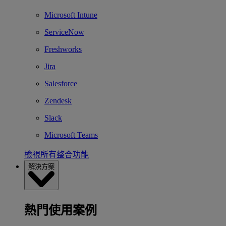
Microsoft Intune
ServiceNow
Freshworks
Jira
Salesforce
Zendesk
Slack
Microsoft Teams
檢視所有整合功能
解決方案
熱門使用案例