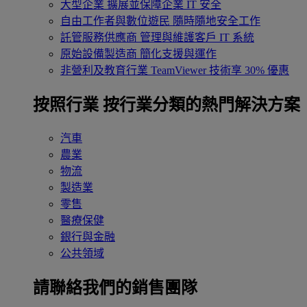
大型企業
擴展並保障企業 IT 安全
自由工作者與數位遊民
隨時隨地安全工作
託管服務供應商
管理與維護客戶 IT 系統
原始設備製造商
簡化支援與運作
非營利及教育行業
TeamViewer 技術享 30% 優惠
按照行業
按行業分類的熱門解決方案
汽車
農業
物流
製造業
零售
醫療保健
銀行與金融
公共領域
請聯絡我們的銷售團隊