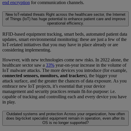
end encryption
for communication channels.
New IoT-related threats
Right across the healthcare sector, the Internet
of Things (IoT) has huge potential to enhance patient care and improve
operational efficiency.
RFID-based equipment tracking, smart beds, automated patient data
updates, smart environmental monitoring: these are just a few of the
IoT-related initiatives that you may have in place already or are
considering implementing.
However, with new technologies come new risks. In 2022 alone, the
healthcare sector saw a
33%
year-on-year increase in the volume of
IoT malware attacks. The more devices you introduce (for example,
connected sensors, monitors, and trackers
), the bigger your
attack surface, and the greater the chances of data exposure. As you
embrace new IoT projects, it’s essential that your device
management and security practices remain fit-for-purpose: i.e.
capable of tracking and controlling each and every device you have
in play.
Outdated systems and protection
Across your organization, how often
does big-ticket specialist equipment remain in operation, even after its
OS is no longer supported?