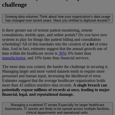
challenge
Growing data volumes
Think about how your organization’s data usage
has changed over recent years. Have you shifted to digitized records?
Is there greater use of remote patient monitoring, remote
consultations, mobile apps, and online portals? Do you have new
systems in play for things like patient billing and consultation
scheduling? All of this translates into the creation of
a lot
of extra
data. And in fact, estimates suggest that the annual growth rate of
data within the healthcare sector is
36%
; 6% faster than
manufacturing
, and 10% faster than financial services.
The more data you control, the harder the challenge in securing it.
Managing larger and more varied datasets tends to require more
personnel and human input, increasing the likelihood of error.
Estimates suggest that the average healthcare organization holds
more than 42 million sensitive data records.
A single breach can
potentially expose millions of records at once, leading to major
financial, legal, and reputational damage.
Managing a scattered IT estate
Especially for larger healthcare
businesses, IT assets are likely to be spread across multiple facilities,
clinical departments and operational units.