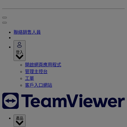
聯絡銷售人員
登入
開啟網頁應用程式
管理主控台
工單
客戶入口網站
產品