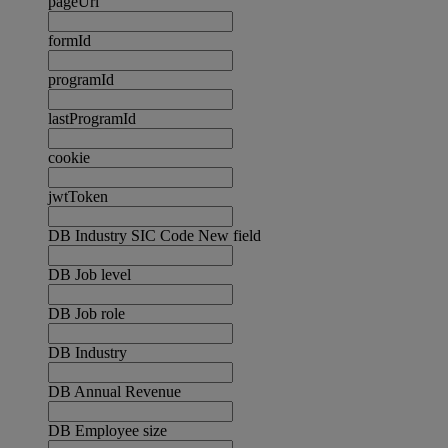
pageUrl
formId
programId
lastProgramId
cookie
jwtToken
DB Industry SIC Code New field
DB Job level
DB Job role
DB Industry
DB Annual Revenue
DB Employee size