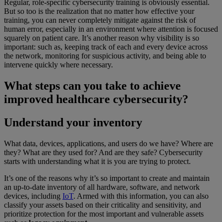
Regular, role-specific cybersecurity training is obviously essential.
But so too is the realization that no matter how effective your
training, you can never completely mitigate against the risk of
human error, especially in an environment where attention is focused
squarely on patient care. It’s another reason why visibility is so
important: such as, keeping track of each and every device across
the network, monitoring for suspicious activity, and being able to
intervene quickly where necessary.
What steps can you take to achieve
improved healthcare cybersecurity?
Understand your inventory
What data, devices, applications, and users do we have? Where are
they? What are they used for? And are they safe? Cybersecurity
starts with understanding what it is you are trying to protect.
It’s one of the reasons why it’s so important to create and maintain
an up-to-date inventory of all hardware, software, and network
devices, including
IoT
. Armed with this information, you can also
classify your assets based on their criticality and sensitivity, and
prioritize protection for the most important and vulnerable assets