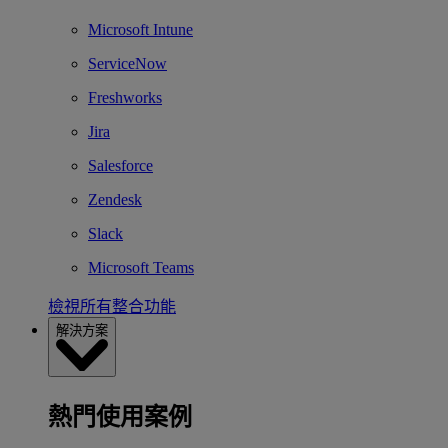
Microsoft Intune
ServiceNow
Freshworks
Jira
Salesforce
Zendesk
Slack
Microsoft Teams
檢視所有整合功能
解決方案
熱門使用案例