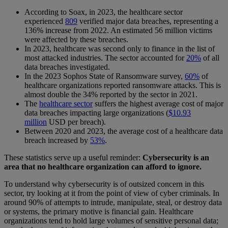
According to Soax, in 2023, the healthcare sector
experienced
809
verified major data breaches, representing a
136% increase from 2022. An estimated 56 million victims
were affected by these breaches.
In 2023, healthcare was second only to finance in the list of
most attacked industries. The sector accounted for
20%
of all
data breaches investigated.
In the 2023 Sophos State of Ransomware survey,
60%
of
healthcare organizations reported ransomware attacks. This is
almost double the 34% reported by the sector in 2021.
The
healthcare sector
suffers the highest average cost of major
data breaches impacting large organizations (
$10.93
million
USD per breach).
Between 2020 and 2023, the average cost of a healthcare data
breach increased by
53%
.
These statistics serve up a useful reminder:
Cybersecurity is an
area that no healthcare organization can afford to ignore.
To understand why cybersecurity is of outsized concern in this
sector, try looking at it from the point of view of cyber criminals. In
around 90% of attempts to intrude, manipulate, steal, or destroy data
or systems, the primary motive is financial gain. Healthcare
organizations tend to hold large volumes of sensitive personal data;