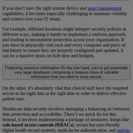
If you don’t have the right remote device and
asset management
capabilities, it becomes especially challenging to maintain visibility
and control over your IT estate.
For example, different locations might interpret security policies in
different ways, making it harder to implement a uniform approach,
and leading to inconsistent protection across your organization. If
you have to physically visit each and every computer and piece of
machinery to ensure they are properly configured and updated, it
can be a massive strain on both time and budgets.
Protecting sensitive information
On the one hand, you’ve got potentially
very large databases comprising a treasure trove of valuable
information that you need to keep secure.
On the other, it’s absolutely vital that clinical staff have the required
access to the right data at the right time in order to deliver effective
patient care.
Healthcare data security involves managing a balancing act between
data protection and accessibility. There’s no quick fix for this.
Instead, it involves implementing a package of measures: things like
role-based access controls (RBACs)
, secure but user-friendly
digital health record systems, multi-factor authentication, and
end-to-