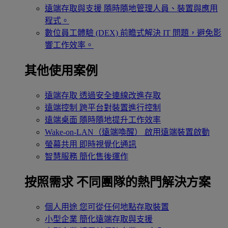
遠端存取與支援
隨時隨地管理人員、裝置與應用
程式。
數位員工體驗 (DEX)
前瞻式解決 IT 問題，避免影
響工作效率。
其他使用案例
遠端存取
透過安全連線改進存取
遠端控制
跨平台對裝置進行控制
遠端桌面
隨時隨地提升工作效率
Wake-on-LAN（遠端喚醒）
啟用遠端裝置啟動
螢幕共用
即時視覺化通訊
智慧服務
簡化售後運作
按照需求
不同團隊的熱門解決方案
個人用途
您可從任何地點存取裝置
小型企業
簡化遠端存取與支援