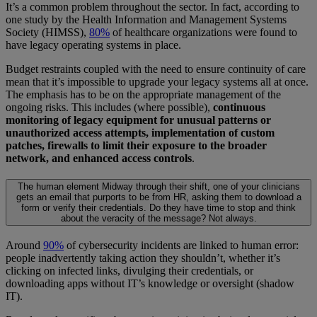
It’s a common problem throughout the sector. In fact, according to
one study by the Health Information and Management Systems
Society (HIMSS),
80%
of healthcare organizations were found to
have legacy operating systems in place.
Budget restraints coupled with the need to ensure continuity of care
mean that it’s impossible to upgrade your legacy systems all at once.
The emphasis has to be on the appropriate management of the
ongoing risks. This includes (where possible),
continuous
monitoring of legacy equipment for unusual patterns or
unauthorized access attempts, implementation of custom
patches, firewalls to limit their exposure to the broader
network, and enhanced access controls
.
The human element
Midway through their shift, one of your clinicians
gets an email that purports to be from HR, asking them to download a
form or verify their credentials. Do they have time to stop and think
about the veracity of the message? Not always.
Around
90%
of cybersecurity incidents are linked to human error:
people inadvertently taking action they shouldn’t, whether it’s
clicking on infected links, divulging their credentials, or
downloading apps without IT’s knowledge or oversight (shadow
IT).