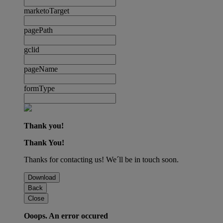
marketoTarget
pagePath
gclid
pageName
formType
Thank you!
Thank You!
Thanks for contacting us! We´ll be in touch soon.
Download
Back
Close
Ooops. An error occured