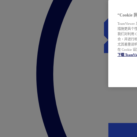
“Cooki
TeamVie
措施更具个
我们对利用 
合，并进行
尤其着重说明
在 Cookie
下载 TeamVi