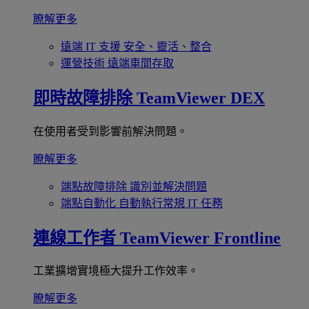
瞭解更多
遠端 IT 支援
安全、靈活、整合
運營技術
遠端車間存取
即時故障排除
TeamViewer DEX
在使用者受到影響前解決問題。
瞭解更多
端點故障排除
識別並解決問題
端點自動化
自動執行常規 IT 任務
連線工作者
TeamViewer Frontline
工業擴增實境極大提升工作效率。
瞭解更多