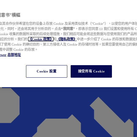
e 同意书”横幅
wer 及其合作伙伴希望在您的设备上存放 Cookie 及采用类似技术（“Cookie”），以使您的用
性化，同时，还会将其用于分析目的。点击
“我同意”
，即表示您同意 (i) 我们设置和使用所有 Cook
Cookie 收集的数据所采取的后续处理措施，我们稍后可能会将这些数据与您使用我们的产品
相应的分析。我们的
《Cookie 政策》
和
《隐私政策》
中进一步介绍了 Cookie 的存放和数据
了使用 Cookie 的确切目的、第三方接收人及 Cookie 的存储时效等。如果您要使用自己的
 设置中调整 Cookie 的存放。
ewer
总部地址
Cookie 設置
接受所有 Cookie