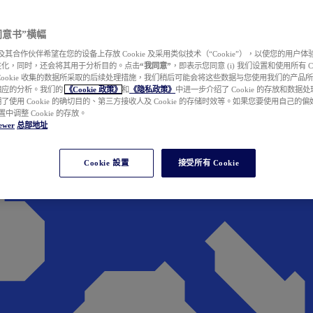
e 同意书”横幅
wer 及其合作伙伴希望在您的设备上存放 Cookie 及采用类似技术（“Cookie”），以使您的用
性化，同时，还会将其用于分析目的。点击
“我同意”
，即表示您同意 (i) 我们设置和使用所有 Cook
Cookie 收集的数据所采取的后续处理措施，我们稍后可能会将这些数据与您使用我们的产品
相应的分析。我们的
《Cookie 政策》
和
《隐私政策》
中进一步介绍了 Cookie 的存放和数据
了使用 Cookie 的确切目的、第三方接收人及 Cookie 的存储时效等。如果您要使用自己的
 设置中调整 Cookie 的存放。
ewer
总部地址
Cookie 設置
接受所有 Cookie