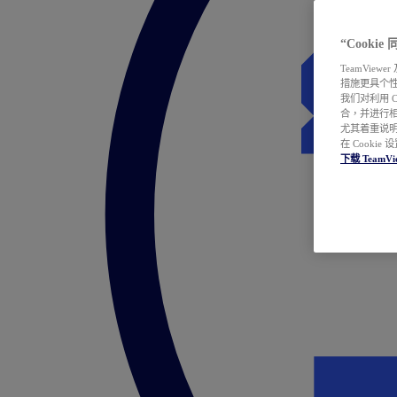
“Cooki
TeamVie
措施更具个
我们对利用 
合，并进行
尤其着重说明
在 Cookie
下载 TeamVi