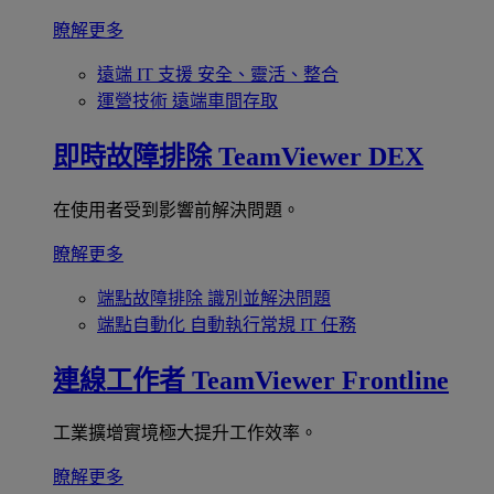
瞭解更多
遠端 IT 支援
安全、靈活、整合
運營技術
遠端車間存取
即時故障排除
TeamViewer DEX
在使用者受到影響前解決問題。
瞭解更多
端點故障排除
識別並解決問題
端點自動化
自動執行常規 IT 任務
連線工作者
TeamViewer Frontline
工業擴增實境極大提升工作效率。
瞭解更多