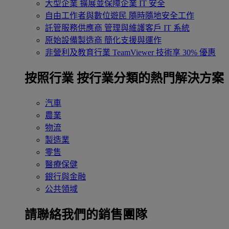
大型企業
擴展並保障企業 IT 安全
自由工作者與數位遊民
隨時隨地安全工作
託管服務供應商
管理與維護客戶 IT 系統
原始設備製造商
簡化支援與運作
非營利及教育行業
TeamViewer 技術享 30% 優惠
按照行業
按行業分類的熱門解決方案
汽車
農業
物流
製造業
零售
醫療保健
銀行與金融
公共領域
請聯絡我們的銷售團隊