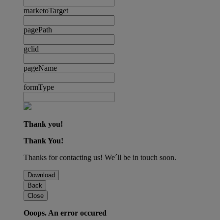
marketoTarget
pagePath
gclid
pageName
formType
Thank you!
Thank You!
Thanks for contacting us! We´ll be in touch soon.
Download
Back
Close
Ooops. An error occured