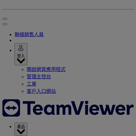
聯絡銷售人員
登入
開啟網頁應用程式
管理主控台
工單
客戶入口網站
產品