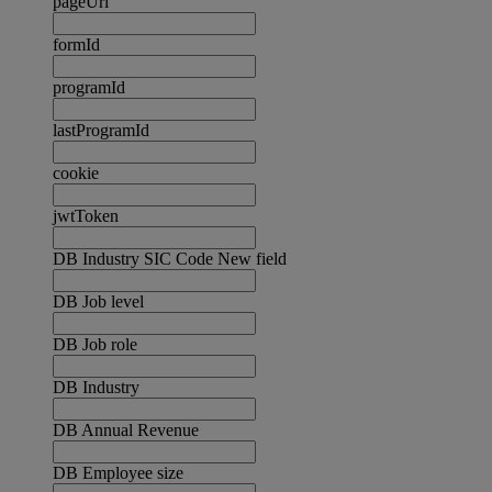
pageUrl
formId
programId
lastProgramId
cookie
jwtToken
DB Industry SIC Code New field
DB Job level
DB Job role
DB Industry
DB Annual Revenue
DB Employee size