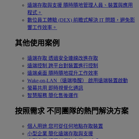
遠端存取與支援
隨時隨地管理人員、裝置與應用
程式。
數位員工體驗 (DEX)
前瞻式解決 IT 問題，避免影
響工作效率。
其他使用案例
遠端存取
透過安全連線改進存取
遠端控制
跨平台對裝置進行控制
遠端桌面
隨時隨地提升工作效率
Wake-on-LAN（遠端喚醒）
啟用遠端裝置啟動
螢幕共用
即時視覺化通訊
智慧服務
簡化售後運作
按照需求
不同團隊的熱門解決方案
個人用途
您可從任何地點存取裝置
小型企業
簡化遠端存取與支援