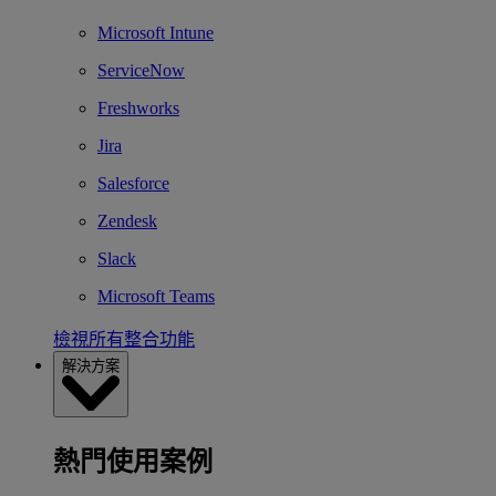
Microsoft Intune
ServiceNow
Freshworks
Jira
Salesforce
Zendesk
Slack
Microsoft Teams
檢視所有整合功能
解決方案
熱門使用案例