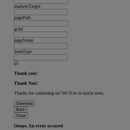
marketoTarget
pagePath
gclid
pageName
formType
Thank you!
Thank You!
Thanks for contacting us! We´ll be in touch soon.
Download
Back
Close
Ooops. An error occured