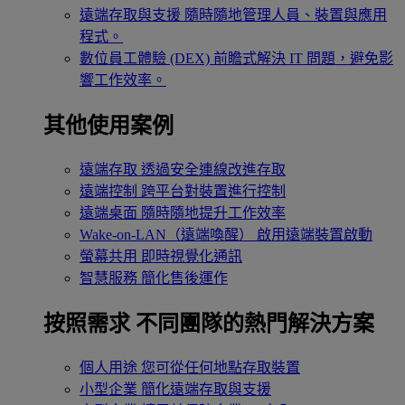
遠端存取與支援
隨時隨地管理人員、裝置與應用
程式。
數位員工體驗 (DEX)
前瞻式解決 IT 問題，避免影
響工作效率。
其他使用案例
遠端存取
透過安全連線改進存取
遠端控制
跨平台對裝置進行控制
遠端桌面
隨時隨地提升工作效率
Wake-on-LAN（遠端喚醒）
啟用遠端裝置啟動
螢幕共用
即時視覺化通訊
智慧服務
簡化售後運作
按照需求
不同團隊的熱門解決方案
個人用途
您可從任何地點存取裝置
小型企業
簡化遠端存取與支援