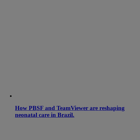
How PBSF and TeamViewer are reshaping
neonatal care in Brazil.