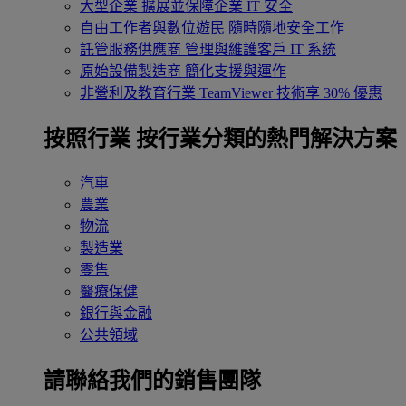
大型企業
擴展並保障企業 IT 安全
自由工作者與數位遊民
隨時隨地安全工作
託管服務供應商
管理與維護客戶 IT 系統
原始設備製造商
簡化支援與運作
非營利及教育行業
TeamViewer 技術享 30% 優惠
按照行業
按行業分類的熱門解決方案
汽車
農業
物流
製造業
零售
醫療保健
銀行與金融
公共領域
請聯絡我們的銷售團隊