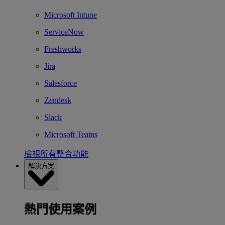
Microsoft Intune
ServiceNow
Freshworks
Jira
Salesforce
Zendesk
Slack
Microsoft Teams
檢視所有整合功能
解決方案
熱門使用案例