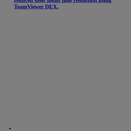
reduced their mean time resolution using
TeamViewer DEX.