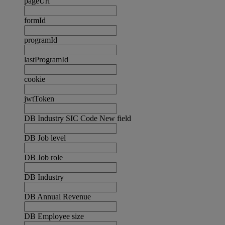
pageUrl
formId
programId
lastProgramId
cookie
jwtToken
DB Industry SIC Code New field
DB Job level
DB Job role
DB Industry
DB Annual Revenue
DB Employee size