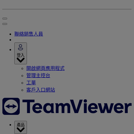
聯絡銷售人員
登入
開啟網頁應用程式
管理主控台
工單
客戶入口網站
產品