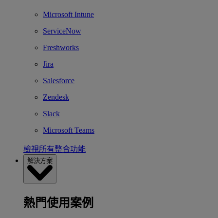
Microsoft Intune
ServiceNow
Freshworks
Jira
Salesforce
Zendesk
Slack
Microsoft Teams
檢視所有整合功能
解決方案
熱門使用案例