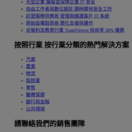
大型企業
擴展並保障企業 IT 安全
自由工作者與數位遊民
隨時隨地安全工作
託管服務供應商
管理與維護客戶 IT 系統
原始設備製造商
簡化支援與運作
非營利及教育行業
TeamViewer 技術享 30% 優惠
按照行業
按行業分類的熱門解決方案
汽車
農業
物流
製造業
零售
醫療保健
銀行與金融
公共領域
請聯絡我們的銷售團隊