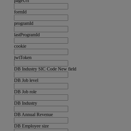
pageUrl
formId
programId
lastProgramId
cookie
jwtToken
DB Industry SIC Code New field
DB Job level
DB Job role
DB Industry
DB Annual Revenue
DB Employee size