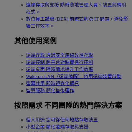
遠端存取與支援
隨時隨地管理人員、裝置與應用
程式。
數位員工體驗 (DEX)
前瞻式解決 IT 問題，避免影
響工作效率。
其他使用案例
遠端存取
透過安全連線改進存取
遠端控制
跨平台對裝置進行控制
遠端桌面
隨時隨地提升工作效率
Wake-on-LAN（遠端喚醒）
啟用遠端裝置啟動
螢幕共用
即時視覺化通訊
智慧服務
簡化售後運作
按照需求
不同團隊的熱門解決方案
個人用途
您可從任何地點存取裝置
小型企業
簡化遠端存取與支援