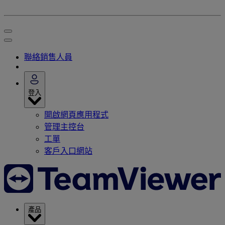
聯絡銷售人員
登入
開啟網頁應用程式
管理主控台
工單
客戶入口網站
產品