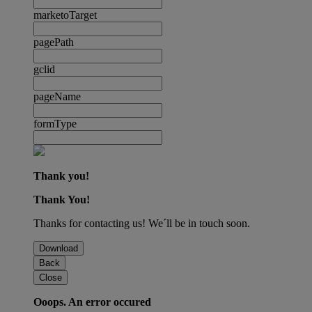
marketoTarget
pagePath
gclid
pageName
formType
Thank you!
Thank You!
Thanks for contacting us! We´ll be in touch soon.
Download
Back
Close
Ooops. An error occured