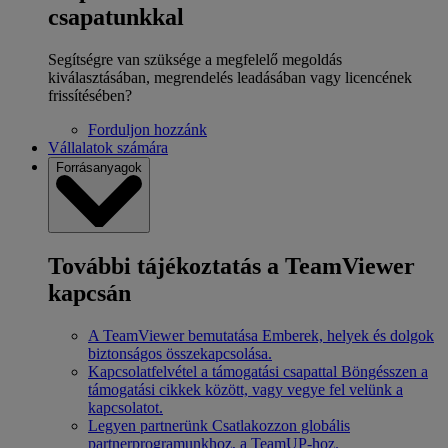
csapatunkkal
Segítségre van szüksége a megfelelő megoldás
kiválasztásában, megrendelés leadásában vagy licencének
frissítésében?
Forduljon hozzánk
Vállalatok számára
Forrásanyagok
További tájékoztatás a TeamViewer
kapcsán
A TeamViewer bemutatása
Emberek, helyek és dolgok
biztonságos összekapcsolása.
Kapcsolatfelvétel a támogatási csapattal
Böngésszen a
támogatási cikkek között, vagy vegye fel velünk a
kapcsolatot.
Legyen partnerünk
Csatlakozzon globális
partnerprogramunkhoz, a TeamUP-hoz.