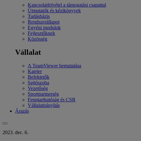
Kapcsolatfelvétel a támogatási csapattal
Útmutatók és kézikönyvek
Tudásbázis
Rendszerállapot
Egyéni modulok
Fejlesztőknek
Közösség
Vállalat
A TeamViewer bemutatása
Karrier
Befektetők
Sajtószoba
Vezetőség
Sportpartnerség
Fenntarthatóság és CSR
Vállalatirányítás
Árazás
2023. dec. 6.