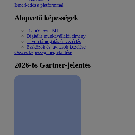
Ismerkedés a platformmal
Alapvető képességek
TeamViewer MI
Digitális munkavállalói élmény
Távoli támogatás és vezérlés
Eszközök és javítások kezelése
Összes képesség megtekintése
2026-ös Gartner-jelentés