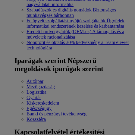
nagyvállalati informatika
Szabadúszók és digitális nomádok
Biztonságos
munkavégzés bárhonnan
Felügyelt szolgáltatást nyújtó szolgáltatók
Ügyfelek
informatikai rendszerének kezelése és karbantartása
Eredeti hardvergyártók (OEM-ek)
A támogatás és a
műveletek racionalizálása
Nonprofit és oktatás
30% kedvezmény a TeamViewer
technológiára
Iparágak szerint
Népszerű
megoldások iparágak szerint
Autóipar
Mezőgazdaság
Logisztika
Gyártás
Kiskereskedelem
Egészségügy
Banki és pénzügyi tevékenység
Közszféra
Kapcsolatfelvétel értékesítési