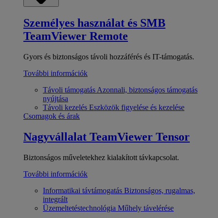
Személyes használat és SMB
TeamViewer Remote
Gyors és biztonságos távoli hozzáférés és IT-támogatás.
További információk
Távoli támogatás
Azonnali, biztonságos támogatás
nyújtása
Távoli kezelés
Eszközök figyelése és kezelése
Csomagok és árak
Nagyvállalat
TeamViewer Tensor
Biztonságos műveletekhez kialakított távkapcsolat.
További információk
Informatikai távtámogatás
Biztonságos, rugalmas,
integrált
Üzemeltetéstechnológia
Műhely távelérése