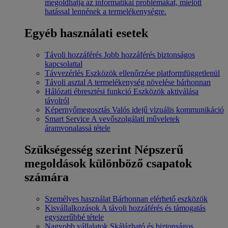
megoldhatja az informatikai problémákat, mielőtt
hatással lennének a termelékenységre.
Egyéb használati esetek
Távoli hozzáférés
Jobb hozzáférés biztonságos
kapcsolattal
Távvezérlés
Eszközök ellenőrzése platformfüggetlenül
Távoli asztal
A termelékenység növelése bárhonnan
Hálózati ébresztési funkció
Eszközök aktiválása
távolról
Képernyőmegosztás
Valós idejű vizuális kommunikáció
Smart Service
A vevőszolgálati műveletek
áramvonalassá tétele
Szükségesség szerint
Népszerű
megoldások különböző csapatok
számára
Személyes használat
Bárhonnan elérhető eszközök
Kisvállalkozások
A távoli hozzáférés és támogatás
egyszerűbbé tétele
Nagyobb vállalatok
Skálázható és biztonságos