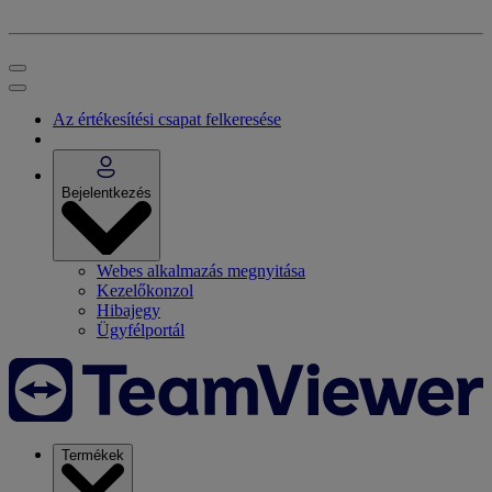
Az értékesítési csapat felkeresése
Bejelentkezés
Webes alkalmazás megnyitása
Kezelőkonzol
Hibajegy
Ügyfélportál
Termékek