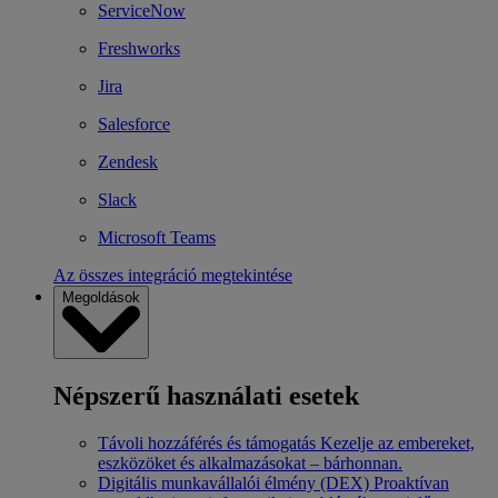
ServiceNow
Freshworks
Jira
Salesforce
Zendesk
Slack
Microsoft Teams
Az összes integráció megtekintése
Megoldások
Népszerű használati esetek
Távoli hozzáférés és támogatás
Kezelje az embereket,
eszközöket és alkalmazásokat – bárhonnan.
Digitális munkavállalói élmény (DEX)
Proaktívan