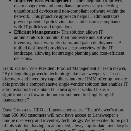
Improved Risk Management –
The integration improves
risk management and compliance processes by detecting
unauthorized devices and non-compliant software within the
network. This proactive approach helps IT administrators
prevent potential policy violations and ensures compliance
with IT policies and regulations.
Efficient Management
–
The solution allows IT
administrators to monitor their hardware and software
inventory, track warranty status, and patch deployments. A
unified dashboard provides a clear overview of the IT
landscape, allowing for strategic planning and cost
–
efficient
decisions.
Frank Ziarno, Vice President Product Management at TeamViewer,
“By integrating powerful technology like Lansweeper’s IT asset
discovery and inventory capabilities into our RMM offering, we are
able provide a comprehensive single-vendor solution that enables IT
administrators to maintain IT landscapes at scale. This is a
significant step forward in our commitment to simplifying IT
management.”
Dave Goossens, CEO at Lansweeper states, “TeamViewer’s more
than 600.000 customers will now have access to Lansweeper’s
unique discovery and inventory technology. We’re excited to be part
of this solution, having an automated, always up-to-date inventory is
crucial for efficient and cost-effective IT management.”