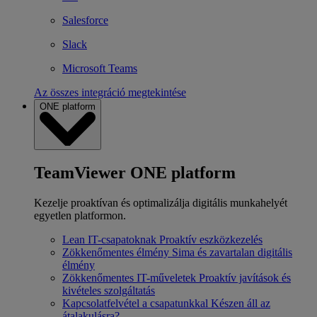
Salesforce
Slack
Microsoft Teams
Az összes integráció megtekintése
ONE platform
TeamViewer ONE platform
Kezelje proaktívan és optimalizálja digitális munkahelyét
egyetlen platformon.
Lean IT-csapatoknak
Proaktív eszközkezelés
Zökkenőmentes élmény
Sima és zavartalan digitális
élmény
Zökkenőmentes IT-műveletek
Proaktív javítások és
kivételes szolgáltatás
Kapcsolatfelvétel a csapatunkkal
Készen áll az
átalakulásra?