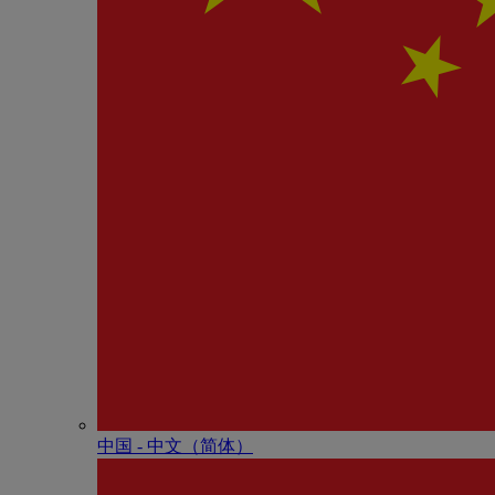
中国 - 中⽂（简体）