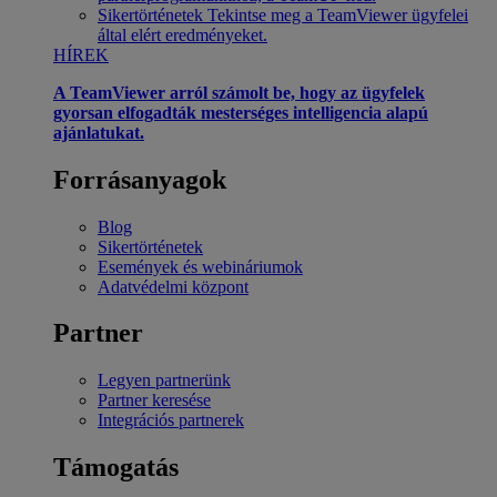
Sikertörténetek
Tekintse meg a TeamViewer ügyfelei
által elért eredményeket.
HÍREK
A TeamViewer arról számolt be, hogy az ügyfelek
gyorsan elfogadták mesterséges intelligencia alapú
ajánlatukat.
Forrásanyagok
Blog
Sikertörténetek
Események és webináriumok
Adatvédelmi központ
Partner
Legyen partnerünk
Partner keresése
Integrációs partnerek
Támogatás