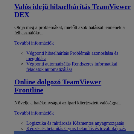
Valós idejű hibaelhárítás
TeamViewer
DEX
Oldja meg a problémákat, mielőtt azok hatással lennének a
felhasználókra.
További információk
Végponti hibaelhárítás
Problémák azonosítása és
megoldása
Végponti automatizálás
Rendszeres informatikai
feladatok automatizálása
Online dolgozó
TeamViewer
Frontline
Növelje a hatékonyságot az ipari kiterjesztett valósággal.
További információk
Logisztika és raktározás
Kézmentes anyagmozgatás
Képzés és betanítás
Gyors betanítás és továbbképzés