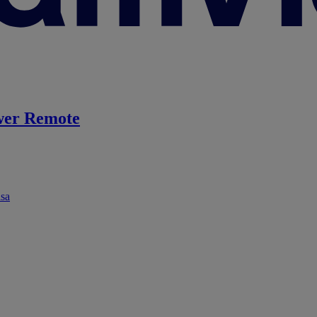
er Remote
ása