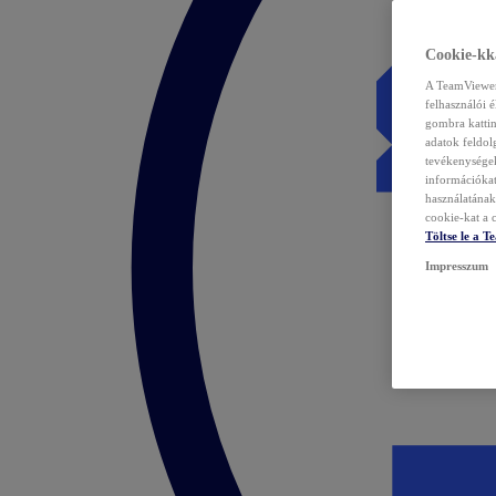
Cookie-kka
A TeamViewer 
felhasználói 
gombra kattin
adatok feldol
tevékenységek
információka
használatának 
cookie-kat a c
Töltse le a 
Impresszum