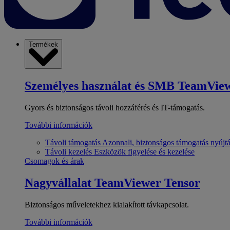
Termékek
Személyes használat és SMB
TeamView
Gyors és biztonságos távoli hozzáférés és IT-támogatás.
További információk
Távoli támogatás
Azonnali, biztonságos támogatás nyújt
Távoli kezelés
Eszközök figyelése és kezelése
Csomagok és árak
Nagyvállalat
TeamViewer Tensor
Biztonságos műveletekhez kialakított távkapcsolat.
További információk