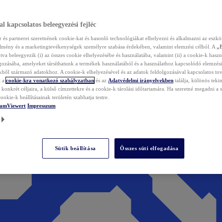
l kapcsolatos beleegyezési fejléc
és partnerei szeretnének cookie-kat és hasonló technológiákat elhelyezni és alkalmazni az eszkö
élmény és a marketingtevékenységek személyre szabása érdekében, valamint elemzési célból. A
„
tva beleegyezik (i) az összes cookie elhelyezésébe és használatába, valamint (ii) a cookie-k haszn
gozásába, amelyeket társíthatunk a termékek használatából és a használathoz kapcsolódó elemzési
ből származó adatokhoz. A cookie-k elhelyezésével és az adatok feldolgozásával kapcsolatos to
t a
cookie-kra vonatkozó szabályzatban
és az
Adatvédelmi irányelvekben
találja, különös tekin
konkrét céljaira, a külső címzettekre és a cookie-k tárolási időtartamára. Ha szeretné megadni a saj
ookie-k beállításainak területén szabhatja testre.
TeamViewert
Impresszum
Sütik beállítása
Összes süti elfogadása