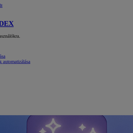
lt
 DEX
asználókra.
ása
k automatizálása