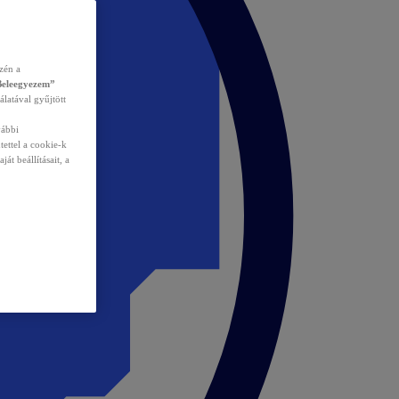
zén a
Beleegyezem”
álatával gyűjtött
vábbi
tettel a cookie-k
át beállításait, a