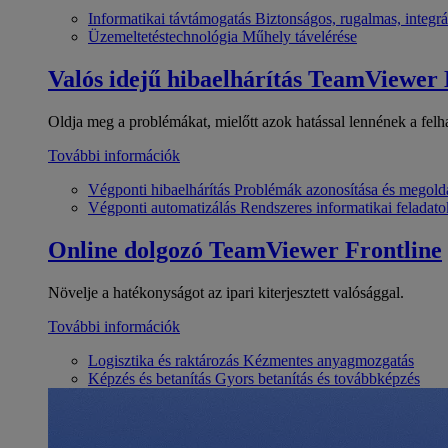
Informatikai távtámogatás
Biztonságos, rugalmas, integrá
Üzemeltetéstechnológia
Műhely távelérése
Valós idejű hibaelhárítás
TeamViewer
Oldja meg a problémákat, mielőtt azok hatással lennének a felh
További információk
Végponti hibaelhárítás
Problémák azonosítása és megold
Végponti automatizálás
Rendszeres informatikai feladato
Online dolgozó
TeamViewer Frontline
Növelje a hatékonyságot az ipari kiterjesztett valósággal.
További információk
Logisztika és raktározás
Kézmentes anyagmozgatás
Képzés és betanítás
Gyors betanítás és továbbképzés