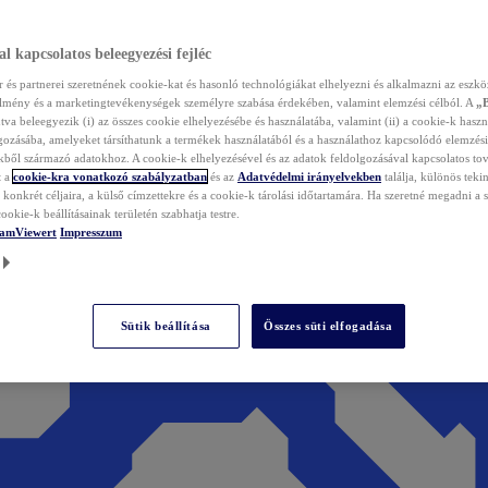
l kapcsolatos beleegyezési fejléc
és partnerei szeretnének cookie-kat és hasonló technológiákat elhelyezni és alkalmazni az eszkö
élmény és a marketingtevékenységek személyre szabása érdekében, valamint elemzési célból. A
„
tva beleegyezik (i) az összes cookie elhelyezésébe és használatába, valamint (ii) a cookie-k haszn
gozásába, amelyeket társíthatunk a termékek használatából és a használathoz kapcsolódó elemzési
ből származó adatokhoz. A cookie-k elhelyezésével és az adatok feldolgozásával kapcsolatos to
t a
cookie-kra vonatkozó szabályzatban
és az
Adatvédelmi irányelvekben
találja, különös tekin
konkrét céljaira, a külső címzettekre és a cookie-k tárolási időtartamára. Ha szeretné megadni a saj
ookie-k beállításainak területén szabhatja testre.
TeamViewert
Impresszum
Sütik beállítása
Összes süti elfogadása