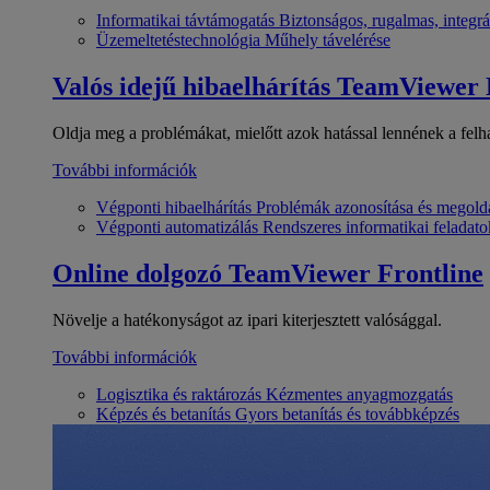
Informatikai távtámogatás
Biztonságos, rugalmas, integrá
Üzemeltetéstechnológia
Műhely távelérése
Valós idejű hibaelhárítás
TeamViewer
Oldja meg a problémákat, mielőtt azok hatással lennének a felh
További információk
Végponti hibaelhárítás
Problémák azonosítása és megold
Végponti automatizálás
Rendszeres informatikai feladato
Online dolgozó
TeamViewer Frontline
Növelje a hatékonyságot az ipari kiterjesztett valósággal.
További információk
Logisztika és raktározás
Kézmentes anyagmozgatás
Képzés és betanítás
Gyors betanítás és továbbképzés