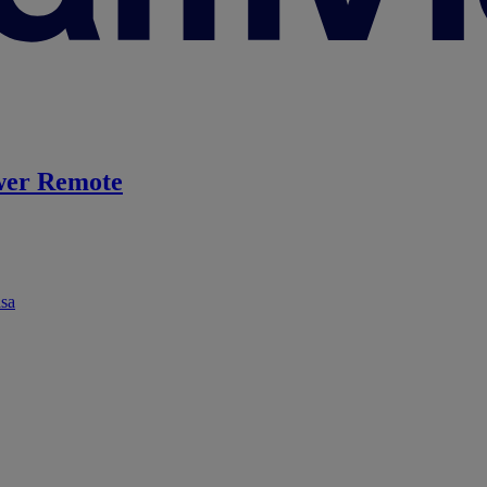
er Remote
ása