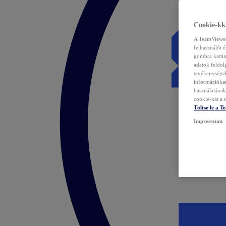
Cookie-kka
A TeamViewer 
felhasználói 
gombra kattin
adatok feldol
tevékenységek
információka
használatának 
cookie-kat a c
Töltse le a 
Impresszum