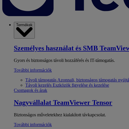
Termékek
Személyes használat és SMB
TeamView
Gyors és biztonságos távoli hozzáférés és IT-támogatás.
További információk
Távoli támogatás
Azonnali, biztonságos támogatás nyújt
Távoli kezelés
Eszközök figyelése és kezelése
Csomagok és árak
Nagyvállalat
TeamViewer Tensor
Biztonságos műveletekhez kialakított távkapcsolat.
További információk