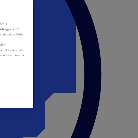
zén a
Beleegyezem”
álatával gyűjtött
vábbi
tettel a cookie-k
át beállításait, a