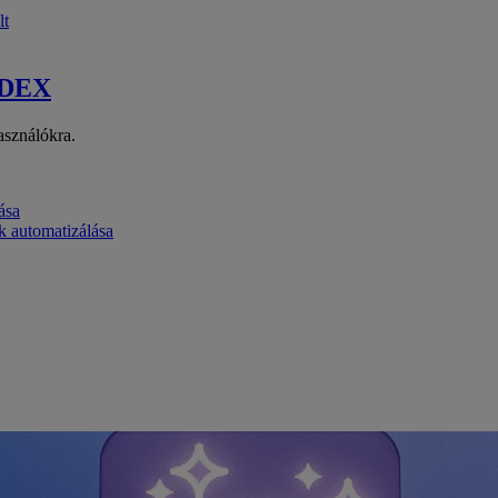
lt
 DEX
asználókra.
ása
k automatizálása