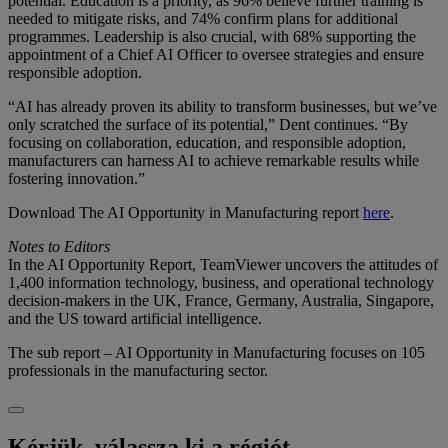
potential. Education is a priority, as 96% believe further training is
needed to mitigate risks, and 74% confirm plans for additional
programmes. Leadership is also crucial, with 68% supporting the
appointment of a Chief AI Officer to oversee strategies and ensure
responsible adoption.
“AI has already proven its ability to transform businesses, but we’ve
only scratched the surface of its potential,” Dent continues. “By
focusing on collaboration, education, and responsible adoption,
manufacturers can harness AI to achieve remarkable results while
fostering innovation.”
Download The AI Opportunity in Manufacturing report
here
.
Notes to Editors
In the AI Opportunity Report, TeamViewer uncovers the attitudes of
1,400 information technology, business, and operational technology
decision-makers in the UK, France, Germany, Australia, Singapore,
and the US toward artificial intelligence.
The sub report – AI Opportunity in Manufacturing focuses on 105
professionals in the manufacturing sector.
Kérjük, válassza ki a régiót