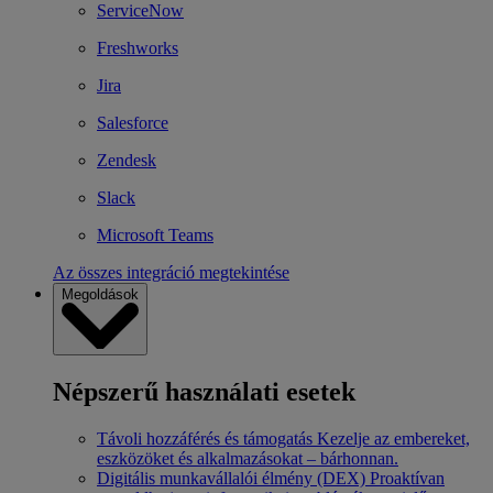
ServiceNow
Freshworks
Jira
Salesforce
Zendesk
Slack
Microsoft Teams
Az összes integráció megtekintése
Megoldások
Népszerű használati esetek
Távoli hozzáférés és támogatás
Kezelje az embereket,
eszközöket és alkalmazásokat – bárhonnan.
Digitális munkavállalói élmény (DEX)
Proaktívan