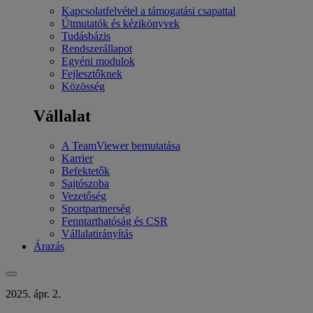
Kapcsolatfelvétel a támogatási csapattal
Útmutatók és kézikönyvek
Tudásbázis
Rendszerállapot
Egyéni modulok
Fejlesztőknek
Közösség
Vállalat
A TeamViewer bemutatása
Karrier
Befektetők
Sajtószoba
Vezetőség
Sportpartnerség
Fenntarthatóság és CSR
Vállalatirányítás
Árazás
2025. ápr. 2.