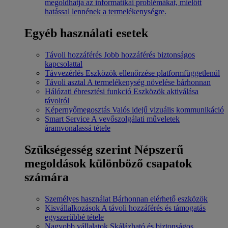
megoldhatja az informatikai problémákat, mielőtt
hatással lennének a termelékenységre.
Egyéb használati esetek
Távoli hozzáférés
Jobb hozzáférés biztonságos
kapcsolattal
Távvezérlés
Eszközök ellenőrzése platformfüggetlenül
Távoli asztal
A termelékenység növelése bárhonnan
Hálózati ébresztési funkció
Eszközök aktiválása
távolról
Képernyőmegosztás
Valós idejű vizuális kommunikáció
Smart Service
A vevőszolgálati műveletek
áramvonalassá tétele
Szükségesség szerint
Népszerű
megoldások különböző csapatok
számára
Személyes használat
Bárhonnan elérhető eszközök
Kisvállalkozások
A távoli hozzáférés és támogatás
egyszerűbbé tétele
Nagyobb vállalatok
Skálázható és biztonságos