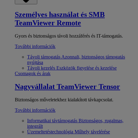
Személyes használat és SMB
TeamViewer Remote
Gyors és biztonságos távoli hozzáférés és IT-támogatás.
További információk
Távoli támogatás
Azonnali, biztonságos támogatás
nyújtása
Távoli kezelés
Eszközök figyelése és kezelése
Csomagok és árak
Nagyvállalat
TeamViewer Tensor
Biztonságos műveletekhez kialakított távkapcsolat.
További információk
Informatikai távtámogatás
Biztonságos, rugalmas,
integrált
Üzemeltetéstechnológia
Műhely távelérése