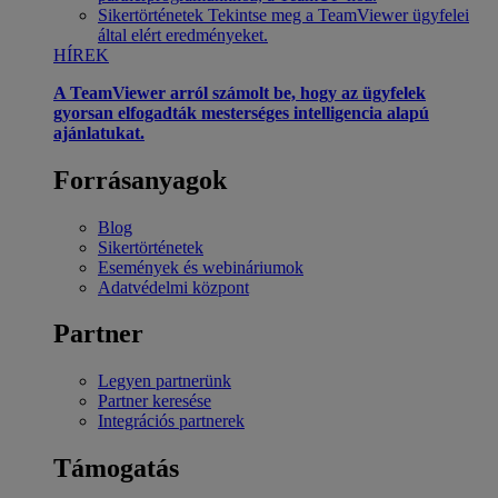
Sikertörténetek
Tekintse meg a TeamViewer ügyfelei
által elért eredményeket.
HÍREK
A TeamViewer arról számolt be, hogy az ügyfelek
gyorsan elfogadták mesterséges intelligencia alapú
ajánlatukat.
Forrásanyagok
Blog
Sikertörténetek
Események és webináriumok
Adatvédelmi központ
Partner
Legyen partnerünk
Partner keresése
Integrációs partnerek
Támogatás