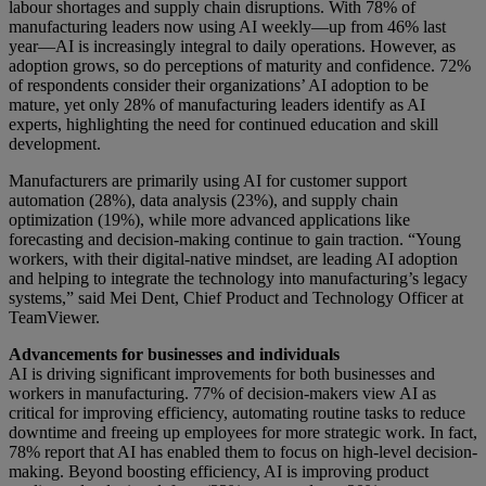
labour shortages and supply chain disruptions. With 78% of
manufacturing leaders now using AI weekly—up from 46% last
year—AI is increasingly integral to daily operations. However, as
adoption grows, so do perceptions of maturity and confidence. 72%
of respondents consider their organizations’ AI adoption to be
mature, yet only 28% of manufacturing leaders identify as AI
experts, highlighting the need for continued education and skill
development.
Manufacturers are primarily using AI for customer support
automation (28%), data analysis (23%), and supply chain
optimization (19%), while more advanced applications like
forecasting and decision-making continue to gain traction. “Young
workers, with their digital-native mindset, are leading AI adoption
and helping to integrate the technology into manufacturing’s legacy
systems,” said Mei Dent, Chief Product and Technology Officer at
TeamViewer.
Advancements for businesses and individuals
AI is driving significant improvements for both businesses and
workers in manufacturing. 77% of decision-makers view AI as
critical for improving efficiency, automating routine tasks to reduce
downtime and freeing up employees for more strategic work. In fact,
78% report that AI has enabled them to focus on high-level decision-
making. Beyond boosting efficiency, AI is improving product