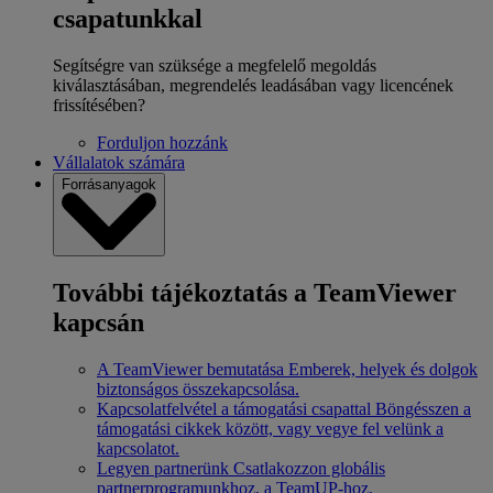
csapatunkkal
Segítségre van szüksége a megfelelő megoldás
kiválasztásában, megrendelés leadásában vagy licencének
frissítésében?
Forduljon hozzánk
Vállalatok számára
Forrásanyagok
További tájékoztatás a TeamViewer
kapcsán
A TeamViewer bemutatása
Emberek, helyek és dolgok
biztonságos összekapcsolása.
Kapcsolatfelvétel a támogatási csapattal
Böngésszen a
támogatási cikkek között, vagy vegye fel velünk a
kapcsolatot.
Legyen partnerünk
Csatlakozzon globális
partnerprogramunkhoz, a TeamUP-hoz.