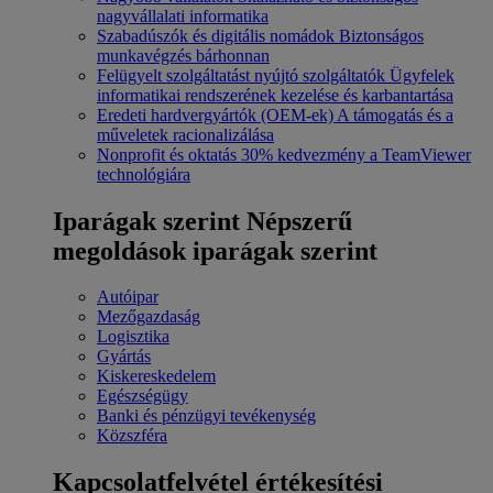
nagyvállalati informatika
Szabadúszók és digitális nomádok
Biztonságos
munkavégzés bárhonnan
Felügyelt szolgáltatást nyújtó szolgáltatók
Ügyfelek
informatikai rendszerének kezelése és karbantartása
Eredeti hardvergyártók (OEM-ek)
A támogatás és a
műveletek racionalizálása
Nonprofit és oktatás
30% kedvezmény a TeamViewer
technológiára
Iparágak szerint
Népszerű
megoldások iparágak szerint
Autóipar
Mezőgazdaság
Logisztika
Gyártás
Kiskereskedelem
Egészségügy
Banki és pénzügyi tevékenység
Közszféra
Kapcsolatfelvétel értékesítési