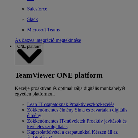
Salesforce
Slack
Microsoft Teams
Az összes integráció megtekintése
ONE platform
TeamViewer ONE platform
Kezelje proaktívan és optimalizálja digitális munkahelyét
egyetlen platformon.
Lean IT-csapatoknak
Proaktív eszközkezelés
Zökkenőmentes élmény
Sima és zavartalan digitális
élmény
Zökkenőmentes IT-műveletek
Proaktív javítások és
kivételes szolgáltatás
Kapcsolatfelvétel a csapatunkkal
Készen áll az
átalakulásra?