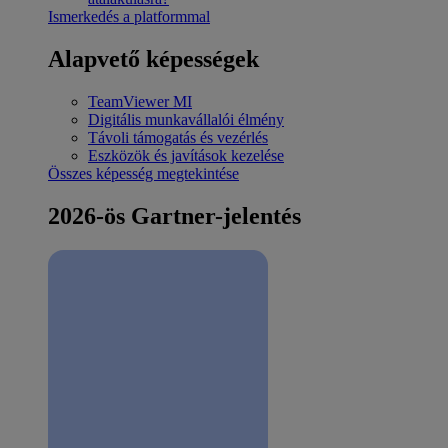
Ismerkedés a platformmal
Alapvető képességek
TeamViewer MI
Digitális munkavállalói élmény
Távoli támogatás és vezérlés
Eszközök és javítások kezelése
Összes képesség megtekintése
2026-ös Gartner-jelentés