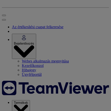
Az értékesítési csapat felkeresése
Bejelentkezés
Webes alkalmazás megnyitása
Kezelőkonzol
Hibajegy
Ügyfélportál
Termékek