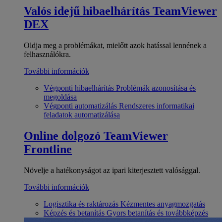
Valós idejű hibaelhárítás
TeamViewer
DEX
Oldja meg a problémákat, mielőtt azok hatással lennének a
felhasználókra.
További információk
Végponti hibaelhárítás
Problémák azonosítása és
megoldása
Végponti automatizálás
Rendszeres informatikai
feladatok automatizálása
Online dolgozó
TeamViewer
Frontline
Növelje a hatékonyságot az ipari kiterjesztett valósággal.
További információk
Logisztika és raktározás
Kézmentes anyagmozgatás
Képzés és betanítás
Gyors betanítás és továbbképzés