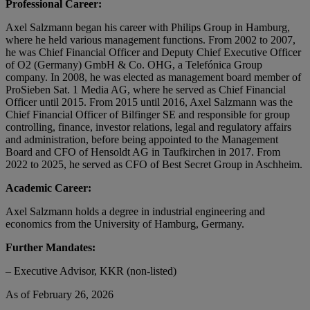
Professional Career:
Axel Salzmann began his career with Philips Group in Hamburg,
where he held various management functions. From 2002 to 2007,
he was Chief Financial Officer and Deputy Chief Executive Officer
of O2 (Germany) GmbH & Co. OHG, a Telefónica Group
company. In 2008, he was elected as management board member of
ProSieben Sat. 1 Media AG, where he served as Chief Financial
Officer until 2015. From 2015 until 2016, Axel Salzmann was the
Chief Financial Officer of Bilfinger SE and responsible for group
controlling, finance, investor relations, legal and regulatory affairs
and administration, before being appointed to the Management
Board and CFO of Hensoldt AG in Taufkirchen in 2017. From
2022 to 2025, he served as CFO of Best Secret Group in Aschheim.
Academic Career:
Axel Salzmann holds a degree in industrial engineering and
economics from the University of Hamburg, Germany.
Further Mandates:
– Executive Advisor, KKR (non-listed)
As of February 26, 2026