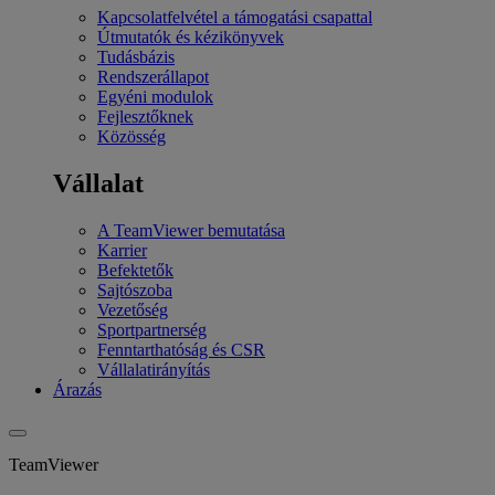
Kapcsolatfelvétel a támogatási csapattal
Útmutatók és kézikönyvek
Tudásbázis
Rendszerállapot
Egyéni modulok
Fejlesztőknek
Közösség
Vállalat
A TeamViewer bemutatása
Karrier
Befektetők
Sajtószoba
Vezetőség
Sportpartnerség
Fenntarthatóság és CSR
Vállalatirányítás
Árazás
TeamViewer