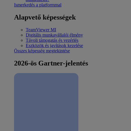
Ismerkedés a platformmal
Alapvető képességek
TeamViewer MI
Digitális munkavállalói élmény
Távoli támogatás és vezérlés
Eszközök és javítások kezelése
Összes képesség megtekintése
2026-ös Gartner-jelentés