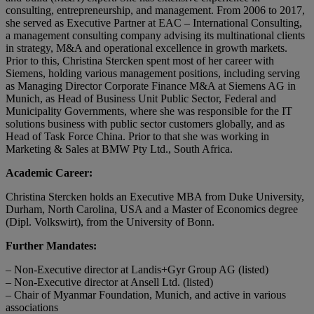
consulting, entrepreneurship, and management. From 2006 to 2017,
she served as Executive Partner at EAC – International Consulting,
a management consulting company advising its multinational clients
in strategy, M&A and operational excellence in growth markets.
Prior to this, Christina Stercken spent most of her career with
Siemens, holding various management positions, including serving
as Managing Director Corporate Finance M&A at Siemens AG in
Munich, as Head of Business Unit Public Sector, Federal and
Municipality Governments, where she was responsible for the IT
solutions business with public sector customers globally, and as
Head of Task Force China. Prior to that she was working in
Marketing & Sales at BMW Pty Ltd., South Africa.
Academic Career:
Christina Stercken holds an Executive MBA from Duke University,
Durham, North Carolina, USA and a Master of Economics degree
(Dipl. Volkswirt), from the University of Bonn.
Further Mandates:
– Non-Executive director at Landis+Gyr Group AG (listed)
– Non-Executive director at Ansell Ltd. (listed)
– Chair of Myanmar Foundation, Munich, and active in various
associations