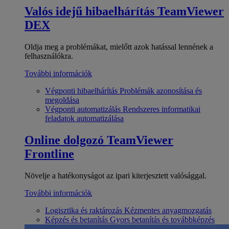
Valós idejű hibaelhárítás
TeamViewer
DEX
Oldja meg a problémákat, mielőtt azok hatással lennének a
felhasználókra.
További információk
Végponti hibaelhárítás
Problémák azonosítása és
megoldása
Végponti automatizálás
Rendszeres informatikai
feladatok automatizálása
Online dolgozó
TeamViewer
Frontline
Növelje a hatékonyságot az ipari kiterjesztett valósággal.
További információk
Logisztika és raktározás
Kézmentes anyagmozgatás
Képzés és betanítás
Gyors betanítás és továbbképzés