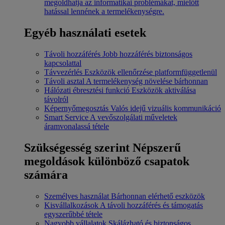
megoldhatja az informatikai problémákat, mielőtt
hatással lennének a termelékenységre.
Egyéb használati esetek
Távoli hozzáférés
Jobb hozzáférés biztonságos
kapcsolattal
Távvezérlés
Eszközök ellenőrzése platformfüggetlenül
Távoli asztal
A termelékenység növelése bárhonnan
Hálózati ébresztési funkció
Eszközök aktiválása
távolról
Képernyőmegosztás
Valós idejű vizuális kommunikáció
Smart Service
A vevőszolgálati műveletek
áramvonalassá tétele
Szükségesség szerint
Népszerű
megoldások különböző csapatok
számára
Személyes használat
Bárhonnan elérhető eszközök
Kisvállalkozások
A távoli hozzáférés és támogatás
egyszerűbbé tétele
Nagyobb vállalatok
Skálázható és biztonságos