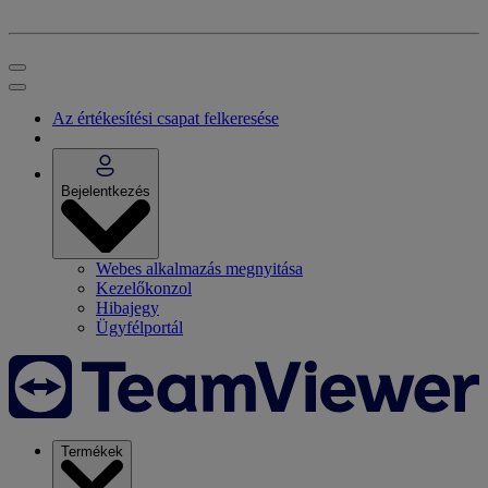
Az értékesítési csapat felkeresése
Bejelentkezés
Webes alkalmazás megnyitása
Kezelőkonzol
Hibajegy
Ügyfélportál
Termékek