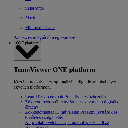
Salesforce
Slack
Microsoft Teams
Az összes integráció megtekintése
ONE platform
TeamViewer ONE platform
Kezelje proaktívan és optimalizálja digitális munkahelyét
egyetlen platformon.
Lean IT-csapatoknak
Proaktív eszközkezelés
Zökkenőmentes élmény
Sima és zavartalan digitális
élmény
Zökkenőmentes IT-műveletek
Proaktív javítások és
kivételes szolgáltatás
Kapcsolatfelvétel a csapatunkkal
Készen áll az
átalakulásra?