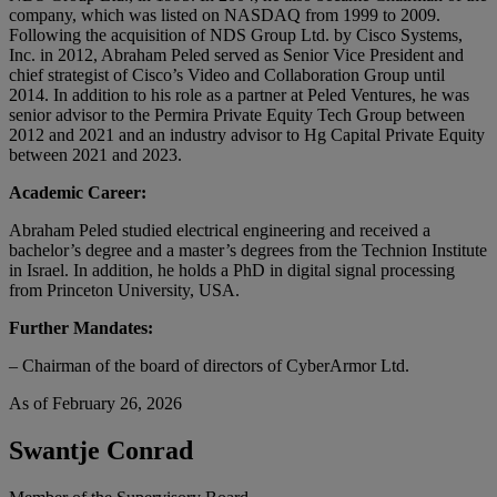
company, which was listed on NASDAQ from 1999 to 2009.
Following the acquisition of NDS Group Ltd. by Cisco Systems,
Inc. in 2012, Abraham Peled served as Senior Vice President and
chief strategist of Cisco’s Video and Collaboration Group until
2014. In addition to his role as a partner at Peled Ventures, he was
senior advisor to the Permira Private Equity Tech Group between
2012 and 2021 and an industry advisor to Hg Capital Private Equity
between 2021 and 2023.
Academic Career:
Abraham Peled studied electrical engineering and received a
bachelor’s degree and a master’s degrees from the Technion Institute
in Israel. In addition, he holds a PhD in digital signal processing
from Princeton University, USA.
Further Mandates:
– Chairman of the board of directors of CyberArmor Ltd.
As of February 26, 2026
Swantje Conrad