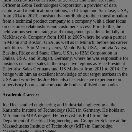
Officer at Zebra Technologies Corporation, a provider of data
capture and identification solutions, in Chicago and San Jose, USA,
from 2014 to 2023, consistently contributing to their transformation
from a technical product company to a company with a clear focus
on customer relationships and customer success. Prior to this, he
held various senior strategy and management positions, initially at
McKinsey & Company from 1991 to 2005 where he was a partner
in Miami and Boston, USA, as well as in Munich, before his career
took him via Sun Microsystems, Menlo Park, USA, and via Avaya,
Basking Ridge and Santa Clara, USA, to IBM Corporation in
Dallas, USA, and Stuttgart, Germany, where he was responsible for
business customer sales in the respective regions as Vice President
Enterprise Sales Germany and US Midwest from 2011 to 2014. He
brings with him an excellent knowledge of our target markets in the
USA and worldwide. Joe Heel also has extensive experience on
supervisory boards and comparable bodies of listed companies.
Academic Career:
Joe Heel studied engineering and industrial engineering at the
Karlsruhe Institute of Technology (KIT) in Germany. He holds an
M.S. and an MBA degree. He received his PhD from the
Department of Electrical Engineering and Computer Science at the
Massachusetts Institute of Technology (MIT) in Cambridge,
Massachusetts, United States.