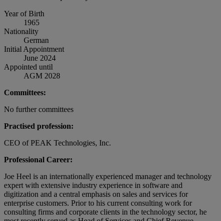
Year of Birth
1965
Nationality
German
Initial Appointment
June 2024
Appointed until
AGM 2028
Committees:
No further committees
Practised profession:
CEO of PEAK Technologies, Inc.
Professional Career:
Joe Heel is an internationally experienced manager and technology
expert with extensive industry experience in software and
digitization and a central emphasis on sales and services for
enterprise customers. Prior to his current consulting work for
consulting firms and corporate clients in the technology sector, he
most recently served as Head of Services and Chief Revenue