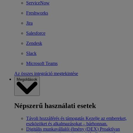
ServiceNow
Freshworks
Jira
Salesforce
Zendesk
Slack
Microsoft Teams
Az összes integráció megtekintése
Megoldások
Népszerű használati esetek
Távoli hozzáférés és támogatás
Kezelje az embereket,
eszközöket és alkalmazásokat – bárhonnan.
Digitális munkavállalói élmény (DEX)
Proaktívan