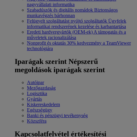
nagyvállalati informatika
Szabadúszók és digitális nomádok
Biztonságos
munkavégzés bárhonnan
Felügyelt szolgáltatást nyújtó szolgáltatók
Ügyfelek
informatikai rendszerének kezelése és karbantartása
Eredeti hardvergyártók (OEM-ek)
A támogatás és a
műveletek racionalizálása
Nonprofit és oktatás
30% kedvezmény a TeamViewer
technológiára
Iparágak szerint
Népszerű
megoldások iparágak szerint
Autóipar
Mezőgazdaság
Logisztika
Gyártás
Kiskereskedelem
Egészségügy
Banki és pénzügyi tevékenység
Közszféra
Kapcsolatfelvétel értékesítési