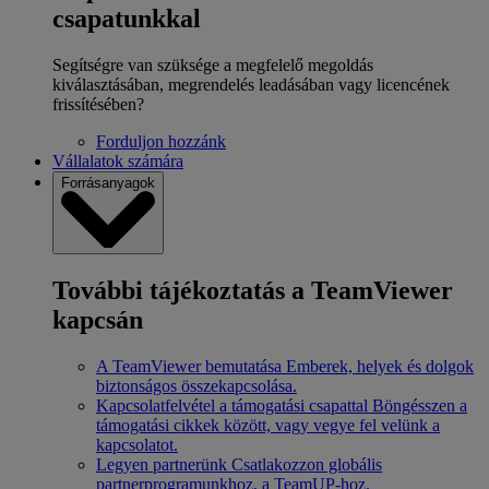
csapatunkkal
Segítségre van szüksége a megfelelő megoldás
kiválasztásában, megrendelés leadásában vagy licencének
frissítésében?
Forduljon hozzánk
Vállalatok számára
Forrásanyagok
További tájékoztatás a TeamViewer
kapcsán
A TeamViewer bemutatása
Emberek, helyek és dolgok
biztonságos összekapcsolása.
Kapcsolatfelvétel a támogatási csapattal
Böngésszen a
támogatási cikkek között, vagy vegye fel velünk a
kapcsolatot.
Legyen partnerünk
Csatlakozzon globális
partnerprogramunkhoz, a TeamUP-hoz.