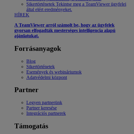
Sikertörténetek
Tekintse meg a TeamViewer ügyfelei
által elért eredményeket.
HÍREK
A TeamViewer arról számolt be, hogy az ügyfelek
gyorsan elfogadták mesterséges intelligencia alapú
ajánlatukat.
Forrásanyagok
Blog
Sikertörténetek
Események és webináriumok
Adatvédelmi központ
Partner
Legyen partnerünk
Partner keresése
Integrációs partnerek
Támogatás