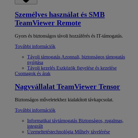
Személyes használat és SMB
TeamViewer Remote
Gyors és biztonságos távoli hozzáférés és IT-támogatás.
További információk
Távoli támogatás
Azonnali, biztonságos támogatás
nyújtása
Távoli kezelés
Eszközök figyelése és kezelése
Csomagok és árak
Nagyvállalat
TeamViewer Tensor
Biztonságos műveletekhez kialakított távkapcsolat.
További információk
Informatikai távtámogatás
Biztonságos, rugalmas,
integrált
Üzemeltetéstechnológia
Műhely távelérése