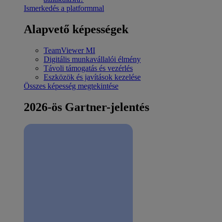
Ismerkedés a platformmal
Alapvető képességek
TeamViewer MI
Digitális munkavállalói élmény
Távoli támogatás és vezérlés
Eszközök és javítások kezelése
Összes képesség megtekintése
2026-ös Gartner-jelentés