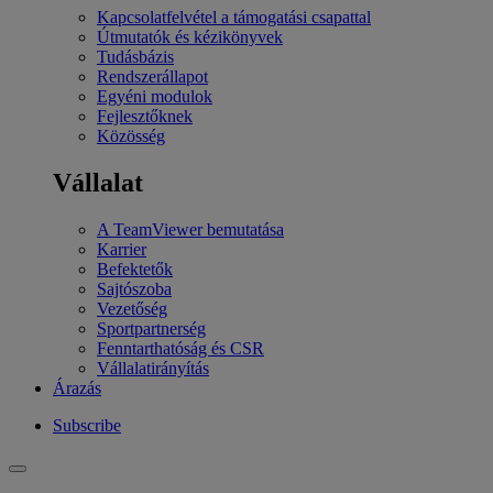
Kapcsolatfelvétel a támogatási csapattal
Útmutatók és kézikönyvek
Tudásbázis
Rendszerállapot
Egyéni modulok
Fejlesztőknek
Közösség
Vállalat
A TeamViewer bemutatása
Karrier
Befektetők
Sajtószoba
Vezetőség
Sportpartnerség
Fenntarthatóság és CSR
Vállalatirányítás
Árazás
Subscribe