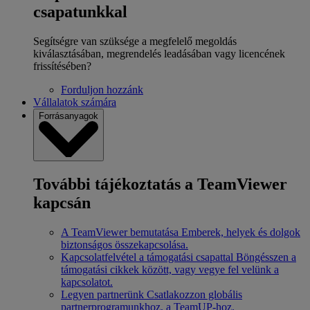
csapatunkkal
Segítségre van szüksége a megfelelő megoldás
kiválasztásában, megrendelés leadásában vagy licencének
frissítésében?
Forduljon hozzánk
Vállalatok számára
Forrásanyagok
További tájékoztatás a TeamViewer
kapcsán
A TeamViewer bemutatása
Emberek, helyek és dolgok
biztonságos összekapcsolása.
Kapcsolatfelvétel a támogatási csapattal
Böngésszen a
támogatási cikkek között, vagy vegye fel velünk a
kapcsolatot.
Legyen partnerünk
Csatlakozzon globális
partnerprogramunkhoz, a TeamUP-hoz.