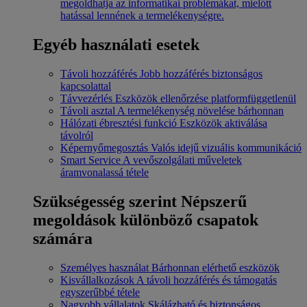
megoldhatja az informatikai problémákat, mielőtt
hatással lennének a termelékenységre.
Egyéb használati esetek
Távoli hozzáférés
Jobb hozzáférés biztonságos
kapcsolattal
Távvezérlés
Eszközök ellenőrzése platformfüggetlenül
Távoli asztal
A termelékenység növelése bárhonnan
Hálózati ébresztési funkció
Eszközök aktiválása
távolról
Képernyőmegosztás
Valós idejű vizuális kommunikáció
Smart Service
A vevőszolgálati műveletek
áramvonalassá tétele
Szükségesség szerint
Népszerű
megoldások különböző csapatok
számára
Személyes használat
Bárhonnan elérhető eszközök
Kisvállalkozások
A távoli hozzáférés és támogatás
egyszerűbbé tétele
Nagyobb vállalatok
Skálázható és biztonságos