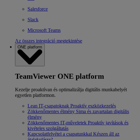
Salesforce
Slack
Microsoft Teams
Az összes integráció megtekintése
ONE platform
TeamViewer ONE platform
Kezelje proaktívan és optimalizálja digitális munkahelyét
egyetlen platformon.
Lean IT-csapatoknak
Proaktív eszközkezelés
Zökkenőmentes élmény
Sima és zavartalan digitális
élmény
Zökkenőmentes IT-műveletek
Proaktív javítások és
kivételes szolgáltatás
Kapcsolatfelvétel a csapatunkkal
Készen áll az
átalakulásra?