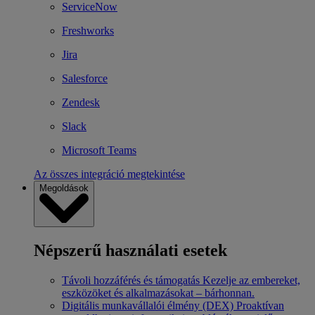
ServiceNow
Freshworks
Jira
Salesforce
Zendesk
Slack
Microsoft Teams
Az összes integráció megtekintése
Megoldások
Népszerű használati esetek
Távoli hozzáférés és támogatás
Kezelje az embereket,
eszközöket és alkalmazásokat – bárhonnan.
Digitális munkavállalói élmény (DEX)
Proaktívan