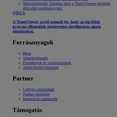
Sikertörténetek
Tekintse meg a TeamViewer ügyfelei
által elért eredményeket.
HÍREK
A TeamViewer arról számolt be, hogy az ügyfelek
gyorsan elfogadták mesterséges intelligencia alapú
ajánlatukat.
Forrásanyagok
Blog
Sikertörténetek
Események és webináriumok
Adatvédelmi központ
Partner
Legyen partnerünk
Partner keresése
Integrációs partnerek
Támogatás