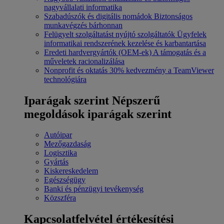
nagyvállalati informatika
Szabadúszók és digitális nomádok
Biztonságos
munkavégzés bárhonnan
Felügyelt szolgáltatást nyújtó szolgáltatók
Ügyfelek
informatikai rendszerének kezelése és karbantartása
Eredeti hardvergyártók (OEM-ek)
A támogatás és a
műveletek racionalizálása
Nonprofit és oktatás
30% kedvezmény a TeamViewer
technológiára
Iparágak szerint
Népszerű
megoldások iparágak szerint
Autóipar
Mezőgazdaság
Logisztika
Gyártás
Kiskereskedelem
Egészségügy
Banki és pénzügyi tevékenység
Közszféra
Kapcsolatfelvétel értékesítési