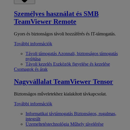
Személyes használat és SMB
TeamViewer Remote
Gyors és biztonságos távoli hozzáférés és IT-támogatás.
További információk
Távoli támogatás
Azonnali, biztonságos támogatás
nyújtása
Távoli kezelés
Eszközök figyelése és kezelése
Csomagok és árak
Nagyvállalat
TeamViewer Tensor
Biztonságos műveletekhez kialakított távkapcsolat.
További információk
Informatikai távtámogatás
Biztonságos, rugalmas,
integrált
Üzemeltetéstechnológia
Műhely távelérése