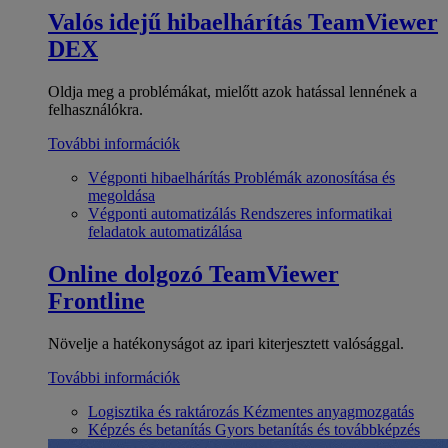
Valós idejű hibaelhárítás
TeamViewer
DEX
Oldja meg a problémákat, mielőtt azok hatással lennének a
felhasználókra.
További információk
Végponti hibaelhárítás
Problémák azonosítása és
megoldása
Végponti automatizálás
Rendszeres informatikai
feladatok automatizálása
Online dolgozó
TeamViewer
Frontline
Növelje a hatékonyságot az ipari kiterjesztett valósággal.
További információk
Logisztika és raktározás
Kézmentes anyagmozgatás
Képzés és betanítás
Gyors betanítás és továbbképzés