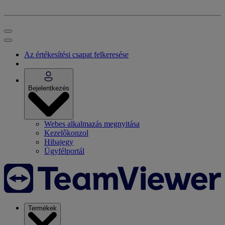
Az értékesítési csapat felkeresése
Bejelentkezés
Webes alkalmazás megnyitása
Kezelőkonzol
Hibajegy
Ügyfélportál
Termékek