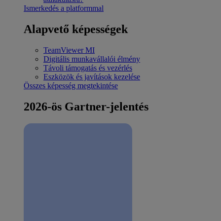
Ismerkedés a platformmal
Alapvető képességek
TeamViewer MI
Digitális munkavállalói élmény
Távoli támogatás és vezérlés
Eszközök és javítások kezelése
Összes képesség megtekintése
2026-ös Gartner-jelentés