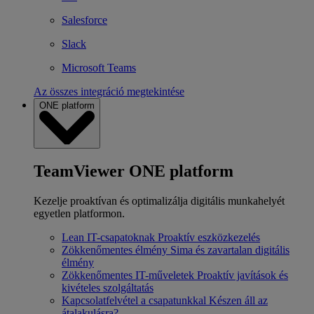
Salesforce
Slack
Microsoft Teams
Az összes integráció megtekintése
ONE platform
TeamViewer ONE platform
Kezelje proaktívan és optimalizálja digitális munkahelyét
egyetlen platformon.
Lean IT-csapatoknak
Proaktív eszközkezelés
Zökkenőmentes élmény
Sima és zavartalan digitális
élmény
Zökkenőmentes IT-műveletek
Proaktív javítások és
kivételes szolgáltatás
Kapcsolatfelvétel a csapatunkkal
Készen áll az
átalakulásra?