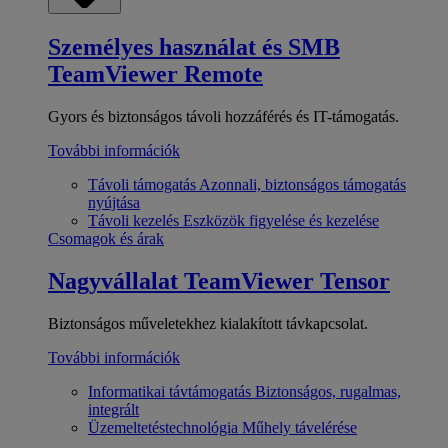
Személyes használat és SMB
TeamViewer Remote
Gyors és biztonságos távoli hozzáférés és IT-támogatás.
További információk
Távoli támogatás
Azonnali, biztonságos támogatás
nyújtása
Távoli kezelés
Eszközök figyelése és kezelése
Csomagok és árak
Nagyvállalat
TeamViewer Tensor
Biztonságos műveletekhez kialakított távkapcsolat.
További információk
Informatikai távtámogatás
Biztonságos, rugalmas,
integrált
Üzemeltetéstechnológia
Műhely távelérése