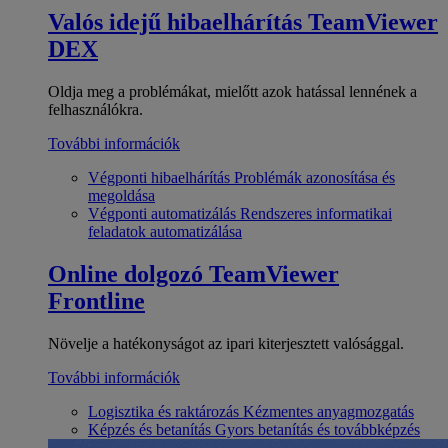
Valós idejű hibaelhárítás
TeamViewer
DEX
Oldja meg a problémákat, mielőtt azok hatással lennének a
felhasználókra.
További információk
Végponti hibaelhárítás
Problémák azonosítása és
megoldása
Végponti automatizálás
Rendszeres informatikai
feladatok automatizálása
Online dolgozó
TeamViewer
Frontline
Növelje a hatékonyságot az ipari kiterjesztett valósággal.
További információk
Logisztika és raktározás
Kézmentes anyagmozgatás
Képzés és betanítás
Gyors betanítás és továbbképzés