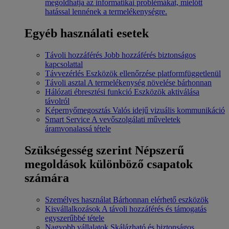
megoldhatja az informatikai problémákat, mielőtt
hatással lennének a termelékenységre.
Egyéb használati esetek
Távoli hozzáférés
Jobb hozzáférés biztonságos
kapcsolattal
Távvezérlés
Eszközök ellenőrzése platformfüggetlenül
Távoli asztal
A termelékenység növelése bárhonnan
Hálózati ébresztési funkció
Eszközök aktiválása
távolról
Képernyőmegosztás
Valós idejű vizuális kommunikáció
Smart Service
A vevőszolgálati műveletek
áramvonalassá tétele
Szükségesség szerint
Népszerű
megoldások különböző csapatok
számára
Személyes használat
Bárhonnan elérhető eszközök
Kisvállalkozások
A távoli hozzáférés és támogatás
egyszerűbbé tétele
Nagyobb vállalatok
Skálázható és biztonságos