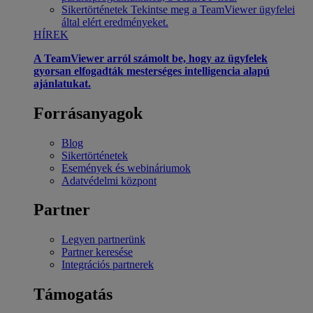
Sikertörténetek
Tekintse meg a TeamViewer ügyfelei
által elért eredményeket.
HÍREK
A TeamViewer arról számolt be, hogy az ügyfelek
gyorsan elfogadták mesterséges intelligencia alapú
ajánlatukat.
Forrásanyagok
Blog
Sikertörténetek
Események és webináriumok
Adatvédelmi központ
Partner
Legyen partnerünk
Partner keresése
Integrációs partnerek
Támogatás