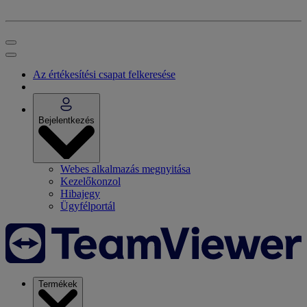
Az értékesítési csapat felkeresése
Bejelentkezés
Webes alkalmazás megnyitása
Kezelőkonzol
Hibajegy
Ügyfélportál
Termékek