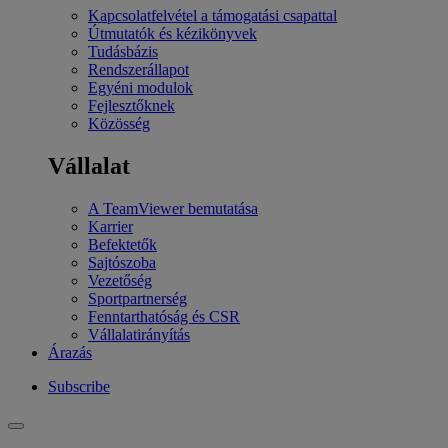
Kapcsolatfelvétel a támogatási csapattal
Útmutatók és kézikönyvek
Tudásbázis
Rendszerállapot
Egyéni modulok
Fejlesztőknek
Közösség
Vállalat
A TeamViewer bemutatása
Karrier
Befektetők
Sajtószoba
Vezetőség
Sportpartnerség
Fenntarthatóság és CSR
Vállalatirányítás
Árazás
Subscribe