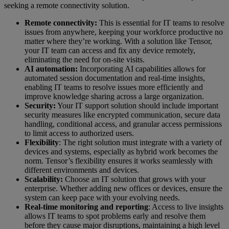
seeking a remote connectivity solution.
Remote connectivity:
This is essential for IT teams to resolve
issues from anywhere, keeping your workforce productive no
matter where they’re working. With a solution like Tensor,
your IT team can access and fix any device remotely,
eliminating the need for on-site visits.
AI automation:
Incorporating AI capabilities allows for
automated session documentation and real-time insights,
enabling IT teams to resolve issues more efficiently and
improve knowledge sharing across a large organization.
Security:
Your IT support solution should include important
security measures like encrypted communication, secure data
handling, conditional access, and granular access permissions
to limit access to authorized users.
Flexibility
: The right solution must integrate with a variety of
devices and systems, especially as hybrid work becomes the
norm. Tensor’s flexibility ensures it works seamlessly with
different environments and devices.
Scalability:
Choose an IT solution that grows with your
enterprise. Whether adding new offices or devices, ensure the
system can keep pace with your evolving needs.
Real-time monitoring and reporting
: Access to live insights
allows IT teams to spot problems early and resolve them
before they cause major disruptions, maintaining a high level