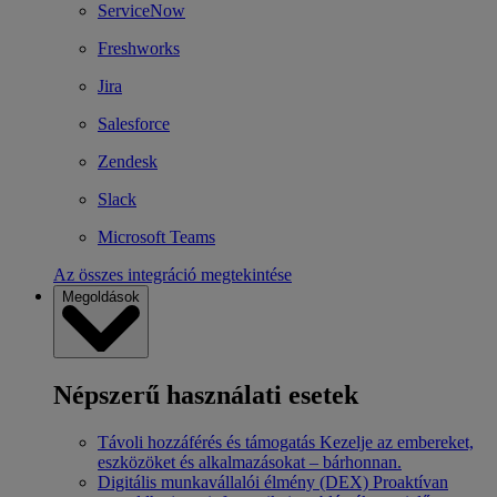
ServiceNow
Freshworks
Jira
Salesforce
Zendesk
Slack
Microsoft Teams
Az összes integráció megtekintése
Megoldások
Népszerű használati esetek
Távoli hozzáférés és támogatás
Kezelje az embereket,
eszközöket és alkalmazásokat – bárhonnan.
Digitális munkavállalói élmény (DEX)
Proaktívan