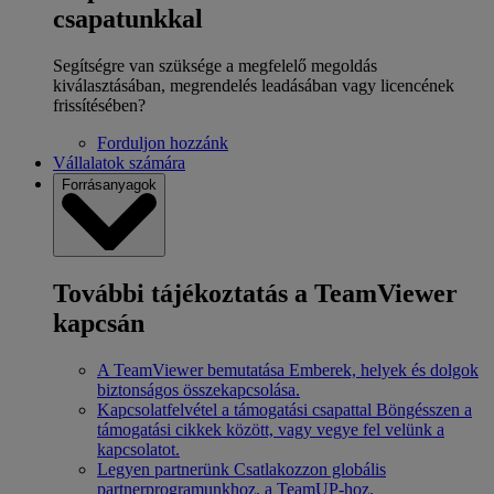
csapatunkkal
Segítségre van szüksége a megfelelő megoldás
kiválasztásában, megrendelés leadásában vagy licencének
frissítésében?
Forduljon hozzánk
Vállalatok számára
Forrásanyagok
További tájékoztatás a TeamViewer
kapcsán
A TeamViewer bemutatása
Emberek, helyek és dolgok
biztonságos összekapcsolása.
Kapcsolatfelvétel a támogatási csapattal
Böngésszen a
támogatási cikkek között, vagy vegye fel velünk a
kapcsolatot.
Legyen partnerünk
Csatlakozzon globális
partnerprogramunkhoz, a TeamUP-hoz.