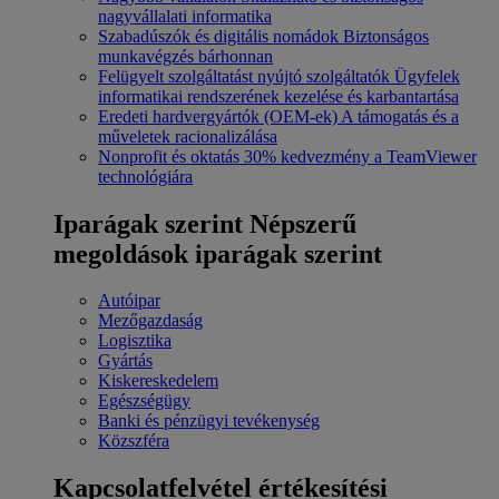
nagyvállalati informatika
Szabadúszók és digitális nomádok
Biztonságos
munkavégzés bárhonnan
Felügyelt szolgáltatást nyújtó szolgáltatók
Ügyfelek
informatikai rendszerének kezelése és karbantartása
Eredeti hardvergyártók (OEM-ek)
A támogatás és a
műveletek racionalizálása
Nonprofit és oktatás
30% kedvezmény a TeamViewer
technológiára
Iparágak szerint
Népszerű
megoldások iparágak szerint
Autóipar
Mezőgazdaság
Logisztika
Gyártás
Kiskereskedelem
Egészségügy
Banki és pénzügyi tevékenység
Közszféra
Kapcsolatfelvétel értékesítési