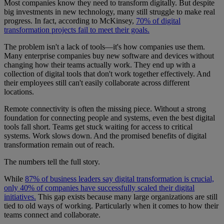
Most companies know they need to transform digitally. But despite
big investments in new technology, many still struggle to make real
progress. In fact, according to McKinsey,
70% of digital
transformation projects fail to meet their goals.
The problem isn't a lack of tools—it's how companies use them.
Many enterprise companies buy new software and devices without
changing how their teams actually work. They end up with a
collection of digital tools that don't work together effectively. And
their employees still can't easily collaborate across different
locations.
Remote connectivity is often the missing piece. Without a strong
foundation for connecting people and systems, even the best digital
tools fall short. Teams get stuck waiting for access to critical
systems. Work slows down. And the promised benefits of digital
transformation remain out of reach.
The numbers tell the full story.
While
87% of business leaders say digital transformation is crucial,
only 40% of companies have successfully scaled their digital
initiatives.
This gap exists because many large organizations are still
tied to old ways of working. Particularly when it comes to how their
teams connect and collaborate.