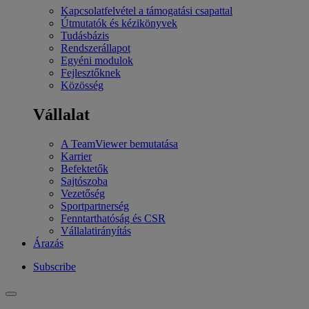
Kapcsolatfelvétel a támogatási csapattal
Útmutatók és kézikönyvek
Tudásbázis
Rendszerállapot
Egyéni modulok
Fejlesztőknek
Közösség
Vállalat
A TeamViewer bemutatása
Karrier
Befektetők
Sajtószoba
Vezetőség
Sportpartnerség
Fenntarthatóság és CSR
Vállalatirányítás
Árazás
Subscribe