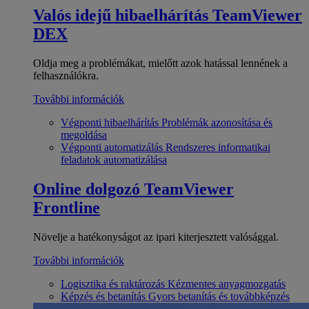
Valós idejű hibaelhárítás
TeamViewer
DEX
Oldja meg a problémákat, mielőtt azok hatással lennének a
felhasználókra.
További információk
Végponti hibaelhárítás
Problémák azonosítása és
megoldása
Végponti automatizálás
Rendszeres informatikai
feladatok automatizálása
Online dolgozó
TeamViewer
Frontline
Növelje a hatékonyságot az ipari kiterjesztett valósággal.
További információk
Logisztika és raktározás
Kézmentes anyagmozgatás
Képzés és betanítás
Gyors betanítás és továbbképzés