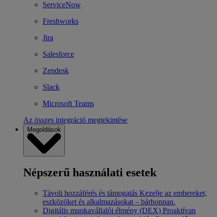
ServiceNow
Freshworks
Jira
Salesforce
Zendesk
Slack
Microsoft Teams
Az összes integráció megtekintése
Megoldások
Népszerű használati esetek
Távoli hozzáférés és támogatás
Kezelje az embereket,
eszközöket és alkalmazásokat – bárhonnan.
Digitális munkavállalói élmény (DEX)
Proaktívan