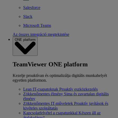
Salesforce
Slack
Microsoft Teams
Az összes integráció megtekintése
ONE platform
TeamViewer ONE platform
Kezelje proaktívan és optimalizálja digitális munkahelyét
egyetlen platformon.
Lean IT-csapatoknak
Proaktív eszközkezelés
Zökkenőmentes élmény
Sima és zavartalan digitális
élmény
Zökkenőmentes IT-műveletek
Proaktív javítások és
kivételes szolgáltatás
Kapcsolatfelvétel a csapatunkkal
Készen áll az
átalakulásra?