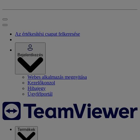
Az értékesítési csapat felkeresése
Bejelentkezés
Webes alkalmazás megnyitása
Kezelőkonzol
Hibajegy
Ügyfélportál
Termékek