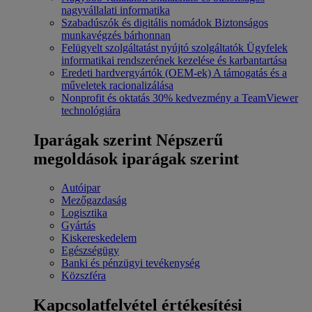
nagyvállalati informatika
Szabadúszók és digitális nomádok
Biztonságos
munkavégzés bárhonnan
Felügyelt szolgáltatást nyújtó szolgáltatók
Ügyfelek
informatikai rendszerének kezelése és karbantartása
Eredeti hardvergyártók (OEM-ek)
A támogatás és a
műveletek racionalizálása
Nonprofit és oktatás
30% kedvezmény a TeamViewer
technológiára
Iparágak szerint
Népszerű
megoldások iparágak szerint
Autóipar
Mezőgazdaság
Logisztika
Gyártás
Kiskereskedelem
Egészségügy
Banki és pénzügyi tevékenység
Közszféra
Kapcsolatfelvétel értékesítési