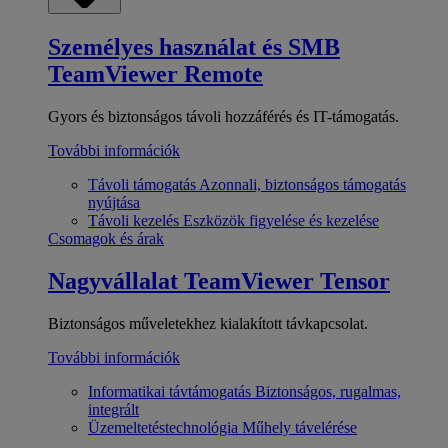
Személyes használat és SMB
TeamViewer Remote
Gyors és biztonságos távoli hozzáférés és IT-támogatás.
További információk
Távoli támogatás
Azonnali, biztonságos támogatás
nyújtása
Távoli kezelés
Eszközök figyelése és kezelése
Csomagok és árak
Nagyvállalat
TeamViewer Tensor
Biztonságos műveletekhez kialakított távkapcsolat.
További információk
Informatikai távtámogatás
Biztonságos, rugalmas,
integrált
Üzemeltetéstechnológia
Műhely távelérése