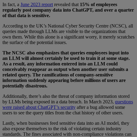
In fact, a
June 2023 report
revealed that
15% of employees
regularly post company data into ChatGPT, and over a quarter
of that data is sensitive.
According to the UK’s National Cyber Security Centre (NCSC), all
queries made through LLMs are visible to the organizations that
own them. While this alone is a significant worry, it merely scratches
the surface of the potential issues.
The NCSC also emphasizes that queries employees input into
an LLM will almost certainly be used to train it at some stage.
As a result, any information entered into an LLM could
conceivably reappear as output when another user submits a
related query. The ramifications of company-sensitive
information suddenly appearing before millions of users are
potentially disastrous.
Additionally, there’s also the threat of company information stored
by LLMs being exposed in a data breach. In March 2023,
questions
were raised about ChatGPT’s security
after a bug allowed some
users to see the query titles from the chat history of other users.
Lastly, when businesses feed sensitive data into an AI model, they
also expose themselves to the risk of violating certain industry
standards. The fines associated with non-compliance violations can