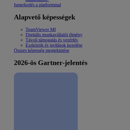
Ismerkedés a platformmal
Alapvető képességek
TeamViewer MI
Digitális munkavállalói élmény
Távoli támogatás és vezérlés
Eszközök és javítások kezelése
Összes képesség megtekintése
2026-ös Gartner-jelentés