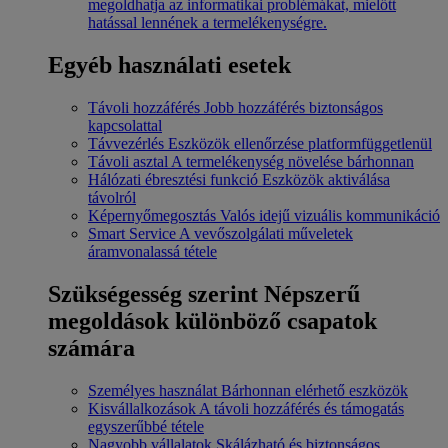
megoldhatja az informatikai problémákat, mielőtt
hatással lennének a termelékenységre.
Egyéb használati esetek
Távoli hozzáférés
Jobb hozzáférés biztonságos
kapcsolattal
Távvezérlés
Eszközök ellenőrzése platformfüggetlenül
Távoli asztal
A termelékenység növelése bárhonnan
Hálózati ébresztési funkció
Eszközök aktiválása
távolról
Képernyőmegosztás
Valós idejű vizuális kommunikáció
Smart Service
A vevőszolgálati műveletek
áramvonalassá tétele
Szükségesség szerint
Népszerű
megoldások különböző csapatok
számára
Személyes használat
Bárhonnan elérhető eszközök
Kisvállalkozások
A távoli hozzáférés és támogatás
egyszerűbbé tétele
Nagyobb vállalatok
Skálázható és biztonságos