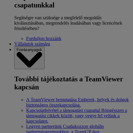
csapatunkkal
Segítségre van szüksége a megfelelő megoldás
kiválasztásában, megrendelés leadásában vagy licencének
frissítésében?
Forduljon hozzánk
Vállalatok számára
Forrásanyagok
További tájékoztatás a TeamViewer
kapcsán
A TeamViewer bemutatása
Emberek, helyek és dolgok
biztonságos összekapcsolása.
Kapcsolatfelvétel a támogatási csapattal
Böngésszen a
támogatási cikkek között, vagy vegye fel velünk a
kapcsolatot.
Legyen partnerünk
Csatlakozzon globális
partnerprogramunkhoz, a TeamUP-hoz.