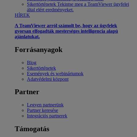
Sikertörténetek
Tekintse meg a TeamViewer ügyfelei
által elért eredményeket.
HÍREK
A TeamViewer arról számolt be, hogy az ügyfelek
gyorsan elfogadták mesterséges intelligencia alapú
ajánlatukat.
Forrásanyagok
Blog
Sikertörténetek
Események és webináriumok
Adatvédelmi központ
Partner
Legyen partnerünk
Partner keresése
Integrációs partnerek
Támogatás