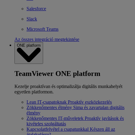
Salesforce
Slack
Microsoft Teams
Az összes integráció megtekintése
ONE platform
TeamViewer ONE platform
Kezelje proaktívan és optimalizálja digitális munkahelyét
egyetlen platformon.
Lean IT-csapatoknak
Proaktív eszközkezelés
Zökkenőmentes élmény
Sima és zavartalan digitális
élmény
Zökkenőmentes IT-műveletek
Proaktív javítások és
kivételes szolgáltatás
Kapcsolatfelvétel a csapatunkkal
Készen áll az
átalakulásra?