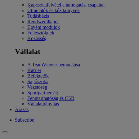
Kapcsolatfelvétel a támogatási csapattal
Útmutatók és kézikönyvek
Tudásbázis
Rendszerállapot
Egyéni modulok
Fejlesztőknek
Közösség
Vállalat
A TeamViewer bemutatása
Karrier
Befektetők
Sajtószoba
Vezetőség
Sportpartnerség
Fenntarthatóság és CSR
Vállalatirányítás
Árazás
Subscribe