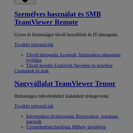
Személyes használat és SMB
TeamViewer Remote
Gyors és biztonságos távoli hozzáférés és IT-támogatás.
További információk
Távoli támogatás
Azonnali, biztonságos támogatás
nyújtása
Távoli kezelés
Eszközök figyelése és kezelése
Csomagok és árak
Nagyvállalat
TeamViewer Tensor
Biztonságos műveletekhez kialakított távkapcsolat.
További információk
Informatikai távtámogatás
Biztonságos, rugalmas,
integrált
Üzemeltetéstechnológia
Műhely távelérése