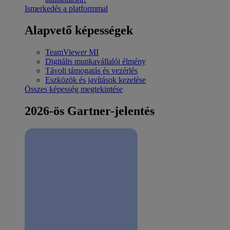
Ismerkedés a platformmal
Alapvető képességek
TeamViewer MI
Digitális munkavállalói élmény
Távoli támogatás és vezérlés
Eszközök és javítások kezelése
Összes képesség megtekintése
2026-ös Gartner-jelentés