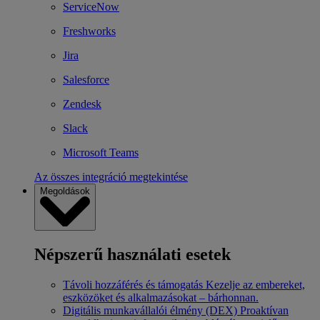
ServiceNow
Freshworks
Jira
Salesforce
Zendesk
Slack
Microsoft Teams
Az összes integráció megtekintése
Megoldások
Népszerű használati esetek
Távoli hozzáférés és támogatás
Kezelje az embereket,
eszközöket és alkalmazásokat – bárhonnan.
Digitális munkavállalói élmény (DEX)
Proaktívan