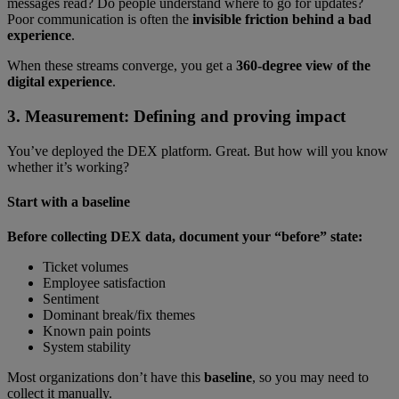
messages read? Do people understand where to go for updates?
Poor communication is often the
invisible friction behind a bad
experience
.
When these streams converge, you get a
360-degree view of the
digital experience
.
3. Measurement: Defining and proving impact
You’ve deployed the DEX platform. Great. But how will you know
whether it’s working?
Start with a baseline
Before collecting DEX data, document your “before” state:
Ticket volumes
Employee satisfaction
Sentiment
Dominant break/fix themes
Known pain points
System stability
Most organizations don’t have this
baseline
, so you may need to
collect it manually.