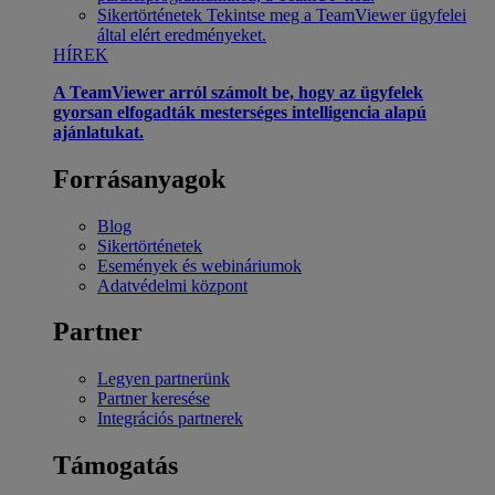
Sikertörténetek
Tekintse meg a TeamViewer ügyfelei
által elért eredményeket.
HÍREK
A TeamViewer arról számolt be, hogy az ügyfelek
gyorsan elfogadták mesterséges intelligencia alapú
ajánlatukat.
Forrásanyagok
Blog
Sikertörténetek
Események és webináriumok
Adatvédelmi központ
Partner
Legyen partnerünk
Partner keresése
Integrációs partnerek
Támogatás