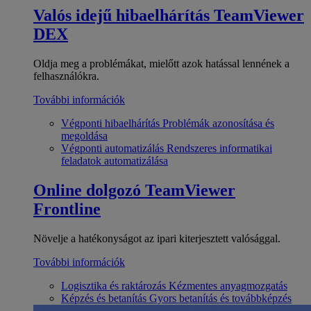
Valós idejű hibaelhárítás
TeamViewer
DEX
Oldja meg a problémákat, mielőtt azok hatással lennének a
felhasználókra.
További információk
Végponti hibaelhárítás
Problémák azonosítása és
megoldása
Végponti automatizálás
Rendszeres informatikai
feladatok automatizálása
Online dolgozó
TeamViewer
Frontline
Növelje a hatékonyságot az ipari kiterjesztett valósággal.
További információk
Logisztika és raktározás
Kézmentes anyagmozgatás
Képzés és betanítás
Gyors betanítás és továbbképzés