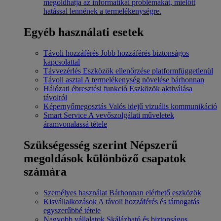
megoldhatja az informatikai problémákat, mielőtt
hatással lennének a termelékenységre.
Egyéb használati esetek
Távoli hozzáférés
Jobb hozzáférés biztonságos
kapcsolattal
Távvezérlés
Eszközök ellenőrzése platformfüggetlenül
Távoli asztal
A termelékenység növelése bárhonnan
Hálózati ébresztési funkció
Eszközök aktiválása
távolról
Képernyőmegosztás
Valós idejű vizuális kommunikáció
Smart Service
A vevőszolgálati műveletek
áramvonalassá tétele
Szükségesség szerint
Népszerű
megoldások különböző csapatok
számára
Személyes használat
Bárhonnan elérhető eszközök
Kisvállalkozások
A távoli hozzáférés és támogatás
egyszerűbbé tétele
Nagyobb vállalatok
Skálázható és biztonságos