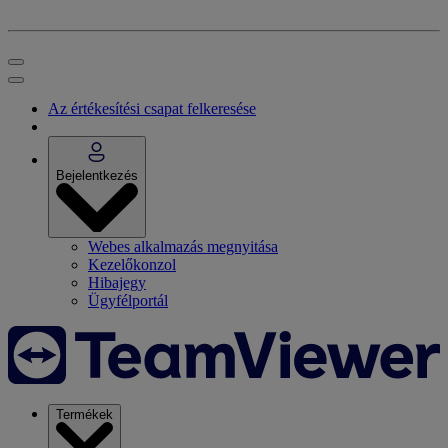
Az értékesítési csapat felkeresése
Bejelentkezés
Webes alkalmazás megnyitása
Kezelőkonzol
Hibajegy
Ügyfélportál
Termékek