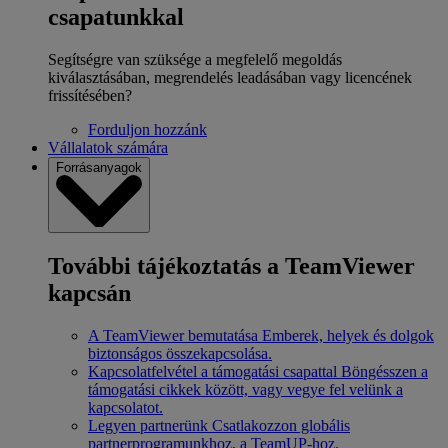
csapatunkkal
Segítségre van szüksége a megfelelő megoldás
kiválasztásában, megrendelés leadásában vagy licencének
frissítésében?
Forduljon hozzánk
Vállalatok számára
Forrásanyagok
További tájékoztatás a TeamViewer
kapcsán
A TeamViewer bemutatása
Emberek, helyek és dolgok
biztonságos összekapcsolása.
Kapcsolatfelvétel a támogatási csapattal
Böngésszen a
támogatási cikkek között, vagy vegye fel velünk a
kapcsolatot.
Legyen partnerünk
Csatlakozzon globális
partnerprogramunkhoz, a TeamUP-hoz.