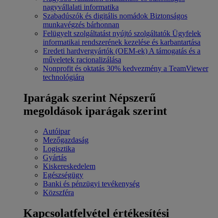
nagyvállalati informatika
Szabadúszók és digitális nomádok
Biztonságos
munkavégzés bárhonnan
Felügyelt szolgáltatást nyújtó szolgáltatók
Ügyfelek
informatikai rendszerének kezelése és karbantartása
Eredeti hardvergyártók (OEM-ek)
A támogatás és a
műveletek racionalizálása
Nonprofit és oktatás
30% kedvezmény a TeamViewer
technológiára
Iparágak szerint
Népszerű
megoldások iparágak szerint
Autóipar
Mezőgazdaság
Logisztika
Gyártás
Kiskereskedelem
Egészségügy
Banki és pénzügyi tevékenység
Közszféra
Kapcsolatfelvétel értékesítési