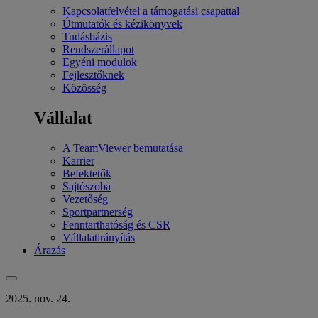
Kapcsolatfelvétel a támogatási csapattal
Útmutatók és kézikönyvek
Tudásbázis
Rendszerállapot
Egyéni modulok
Fejlesztőknek
Közösség
Vállalat
A TeamViewer bemutatása
Karrier
Befektetők
Sajtószoba
Vezetőség
Sportpartnerség
Fenntarthatóság és CSR
Vállalatirányítás
Árazás
2025. nov. 24.