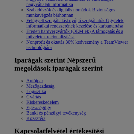
nagyvállalati informatika
Szabadúszók és digitális nomádok
Biztonságos
munkavégzés bárhonnan
Felügyelt szolgáltatást nyújtó szolgáltatók
Ügyfelek
informatikai rendszerének kezelése és karbantartása
Eredeti hardvergyártók (OEM-ek)
A támogatás és a
műveletek racionalizálása
Nonprofit és oktatás
30% kedvezmény a TeamViewer
technológiára
Iparágak szerint
Népszerű
megoldások iparágak szerint
Autóipar
Mezőgazdaság
Logisztika
Gyártás
Kiskereskedelem
Egészségügy
Banki és pénzügyi tevékenység
Közszféra
Kapcsolatfelvétel értékesítési