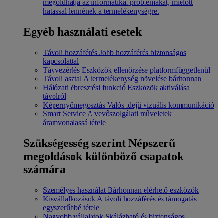
megoldhatja az informatikai problémákat, mielőtt
hatással lennének a termelékenységre.
Egyéb használati esetek
Távoli hozzáférés
Jobb hozzáférés biztonságos
kapcsolattal
Távvezérlés
Eszközök ellenőrzése platformfüggetlenül
Távoli asztal
A termelékenység növelése bárhonnan
Hálózati ébresztési funkció
Eszközök aktiválása
távolról
Képernyőmegosztás
Valós idejű vizuális kommunikáció
Smart Service
A vevőszolgálati műveletek
áramvonalassá tétele
Szükségesség szerint
Népszerű
megoldások különböző csapatok
számára
Személyes használat
Bárhonnan elérhető eszközök
Kisvállalkozások
A távoli hozzáférés és támogatás
egyszerűbbé tétele
Nagyobb vállalatok
Skálázható és biztonságos