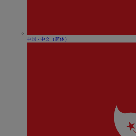
中国 - 中⽂（简体）