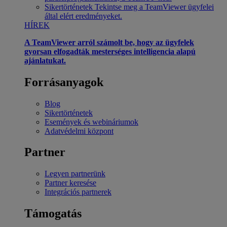
Sikertörténetek
Tekintse meg a TeamViewer ügyfelei
által elért eredményeket.
HÍREK
A TeamViewer arról számolt be, hogy az ügyfelek
gyorsan elfogadták mesterséges intelligencia alapú
ajánlatukat.
Forrásanyagok
Blog
Sikertörténetek
Események és webináriumok
Adatvédelmi központ
Partner
Legyen partnerünk
Partner keresése
Integrációs partnerek
Támogatás