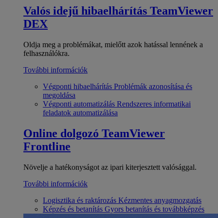
Valós idejű hibaelhárítás
TeamViewer
DEX
Oldja meg a problémákat, mielőtt azok hatással lennének a
felhasználókra.
További információk
Végponti hibaelhárítás
Problémák azonosítása és
megoldása
Végponti automatizálás
Rendszeres informatikai
feladatok automatizálása
Online dolgozó
TeamViewer
Frontline
Növelje a hatékonyságot az ipari kiterjesztett valósággal.
További információk
Logisztika és raktározás
Kézmentes anyagmozgatás
Képzés és betanítás
Gyors betanítás és továbbképzés