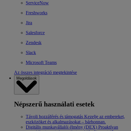
ServiceNow
Freshworks
Jira
Salesforce
Zendesk
Slack
Microsoft Teams
Az összes integráció megtekintése
Megoldások
Népszerű használati esetek
Távoli hozzáférés és támogatás
Kezelje az embereket,
eszközöket és alkalmazásokat – bárhonnan.
Digitális munkavállalói élmény (DEX)
Proaktívan