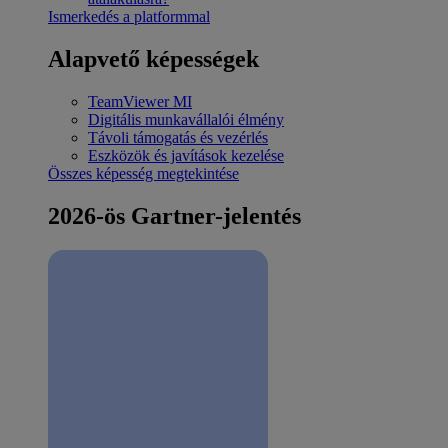
Ismerkedés a platformmal
Alapvető képességek
TeamViewer MI
Digitális munkavállalói élmény
Távoli támogatás és vezérlés
Eszközök és javítások kezelése
Összes képesség megtekintése
2026-ös Gartner-jelentés