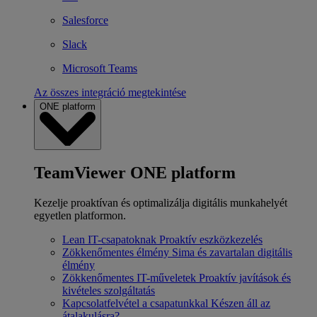
Salesforce
Slack
Microsoft Teams
Az összes integráció megtekintése
ONE platform
TeamViewer ONE platform
Kezelje proaktívan és optimalizálja digitális munkahelyét
egyetlen platformon.
Lean IT-csapatoknak
Proaktív eszközkezelés
Zökkenőmentes élmény
Sima és zavartalan digitális
élmény
Zökkenőmentes IT-műveletek
Proaktív javítások és
kivételes szolgáltatás
Kapcsolatfelvétel a csapatunkkal
Készen áll az
átalakulásra?