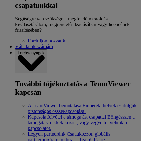
csapatunkkal
Segítségre van szüksége a megfelelő megoldás
kiválasztásában, megrendelés leadásában vagy licencének
frissítésében?
Forduljon hozzánk
Vállalatok számára
Forrásanyagok
További tájékoztatás a TeamViewer
kapcsán
A TeamViewer bemutatása
Emberek, helyek és dolgok
biztonságos összekapcsolása.
Kapcsolatfelvétel a támogatási csapattal
Böngésszen a
támogatási cikkek között, vagy vegye fel velünk a
kapcsolatot.
Legyen partnerünk
Csatlakozzon globális
partnerprogramunkhoz, a TeamUP-hoz.