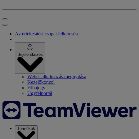
Az értékesítési csapat felkeresése
Bejelentkezés
Webes alkalmazás megnyitása
Kezelőkonzol
Hibajegy
Ügyfélportál
Termékek