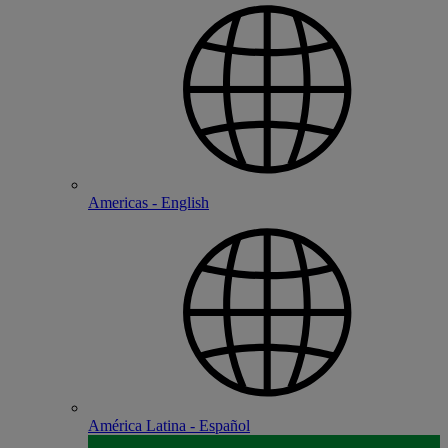
Americas - English
América Latina - Español