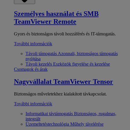
Személyes használat és SMB
TeamViewer Remote
Gyors és biztonságos távoli hozzáférés és IT-támogatás.
További információk
Távoli támogatás
Azonnali, biztonságos támogatás
nyújtása
Távoli kezelés
Eszközök figyelése és kezelése
Csomagok és árak
Nagyvállalat
TeamViewer Tensor
Biztonságos műveletekhez kialakított távkapcsolat.
További információk
Informatikai távtámogatás
Biztonságos, rugalmas,
integrált
Üzemeltetéstechnológia
Műhely távelérése