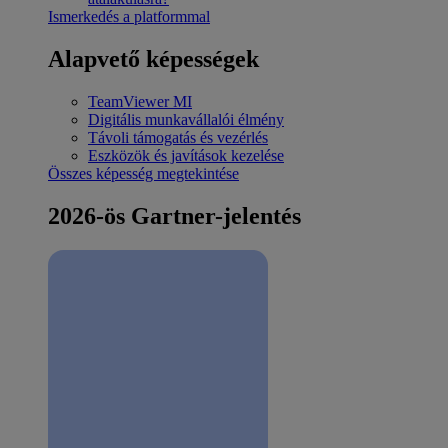
Ismerkedés a platformmal
Alapvető képességek
TeamViewer MI
Digitális munkavállalói élmény
Távoli támogatás és vezérlés
Eszközök és javítások kezelése
Összes képesség megtekintése
2026-ös Gartner-jelentés