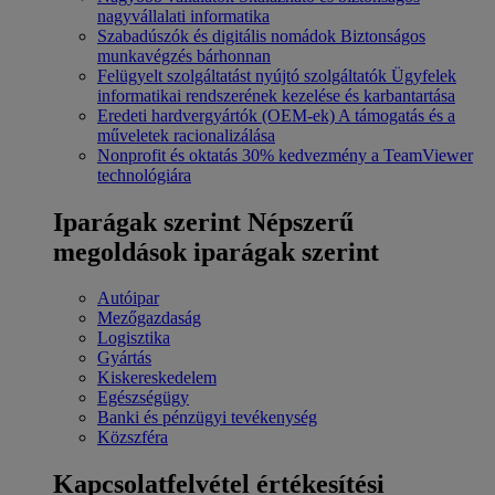
nagyvállalati informatika
Szabadúszók és digitális nomádok
Biztonságos
munkavégzés bárhonnan
Felügyelt szolgáltatást nyújtó szolgáltatók
Ügyfelek
informatikai rendszerének kezelése és karbantartása
Eredeti hardvergyártók (OEM-ek)
A támogatás és a
műveletek racionalizálása
Nonprofit és oktatás
30% kedvezmény a TeamViewer
technológiára
Iparágak szerint
Népszerű
megoldások iparágak szerint
Autóipar
Mezőgazdaság
Logisztika
Gyártás
Kiskereskedelem
Egészségügy
Banki és pénzügyi tevékenység
Közszféra
Kapcsolatfelvétel értékesítési