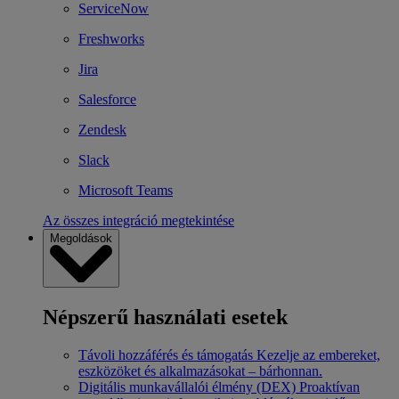
ServiceNow
Freshworks
Jira
Salesforce
Zendesk
Slack
Microsoft Teams
Az összes integráció megtekintése
Megoldások
Népszerű használati esetek
Távoli hozzáférés és támogatás
Kezelje az embereket,
eszközöket és alkalmazásokat – bárhonnan.
Digitális munkavállalói élmény (DEX)
Proaktívan