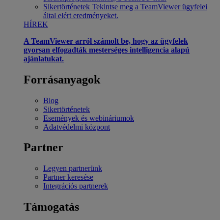
Sikertörténetek
Tekintse meg a TeamViewer ügyfelei
által elért eredményeket.
HÍREK
A TeamViewer arról számolt be, hogy az ügyfelek
gyorsan elfogadták mesterséges intelligencia alapú
ajánlatukat.
Forrásanyagok
Blog
Sikertörténetek
Események és webináriumok
Adatvédelmi központ
Partner
Legyen partnerünk
Partner keresése
Integrációs partnerek
Támogatás