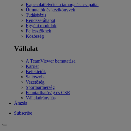
Kapcsolatfelvétel a támogatási csapattal
Útmutatók és kézikönyvek
Tudásbázis
Rendszerállapot
Egyéni modulok
Fejlesztőknek
Közösség
Vállalat
A TeamViewer bemutatása
Karrier
Befektetők
Sajtószoba
Vezetőség
Sportpartnerség
Fenntarthatóság és CSR
Vállalatirányítás
Árazás
Subscribe