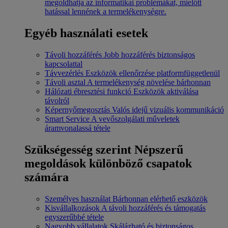
megoldhatja az informatikai problémákat, mielőtt
hatással lennének a termelékenységre.
Egyéb használati esetek
Távoli hozzáférés
Jobb hozzáférés biztonságos
kapcsolattal
Távvezérlés
Eszközök ellenőrzése platformfüggetlenül
Távoli asztal
A termelékenység növelése bárhonnan
Hálózati ébresztési funkció
Eszközök aktiválása
távolról
Képernyőmegosztás
Valós idejű vizuális kommunikáció
Smart Service
A vevőszolgálati műveletek
áramvonalassá tétele
Szükségesség szerint
Népszerű
megoldások különböző csapatok
számára
Személyes használat
Bárhonnan elérhető eszközök
Kisvállalkozások
A távoli hozzáférés és támogatás
egyszerűbbé tétele
Nagyobb vállalatok
Skálázható és biztonságos