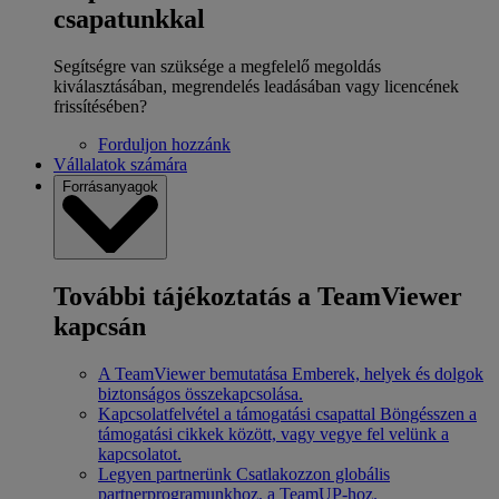
csapatunkkal
Segítségre van szüksége a megfelelő megoldás
kiválasztásában, megrendelés leadásában vagy licencének
frissítésében?
Forduljon hozzánk
Vállalatok számára
Forrásanyagok
További tájékoztatás a TeamViewer
kapcsán
A TeamViewer bemutatása
Emberek, helyek és dolgok
biztonságos összekapcsolása.
Kapcsolatfelvétel a támogatási csapattal
Böngésszen a
támogatási cikkek között, vagy vegye fel velünk a
kapcsolatot.
Legyen partnerünk
Csatlakozzon globális
partnerprogramunkhoz, a TeamUP-hoz.