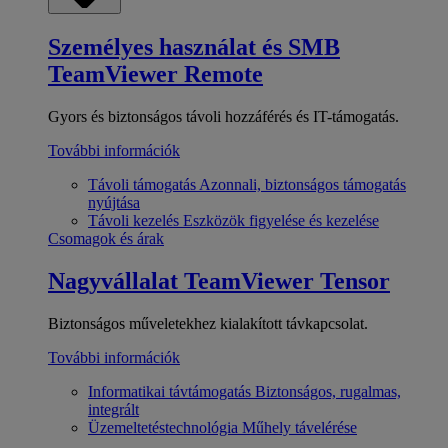
Személyes használat és SMB
TeamViewer Remote
Gyors és biztonságos távoli hozzáférés és IT-támogatás.
További információk
Távoli támogatás
Azonnali, biztonságos támogatás
nyújtása
Távoli kezelés
Eszközök figyelése és kezelése
Csomagok és árak
Nagyvállalat
TeamViewer Tensor
Biztonságos műveletekhez kialakított távkapcsolat.
További információk
Informatikai távtámogatás
Biztonságos, rugalmas,
integrált
Üzemeltetéstechnológia
Műhely távelérése