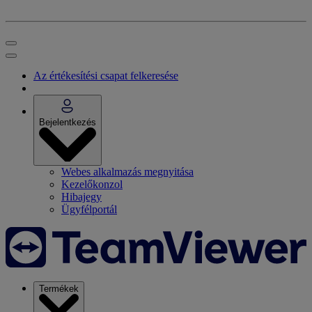
Az értékesítési csapat felkeresése
Bejelentkezés
Webes alkalmazás megnyitása
Kezelőkonzol
Hibajegy
Ügyfélportál
Termékek