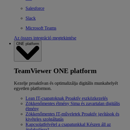
Salesforce
Slack
Microsoft Teams
Az összes integráció megtekintése
ONE platform
TeamViewer ONE platform
Kezelje proaktívan és optimalizálja digitális munkahelyét
egyetlen platformon.
Lean IT-csapatoknak
Proaktív eszközkezelés
Zökkenőmentes élmény
Sima és zavartalan digitális
élmény
Zökkenőmentes IT-műveletek
Proaktív javítások és
kivételes szolgáltatás
Kapcsolatfelvétel a csapatunkkal
Készen áll az
átalakulásra?