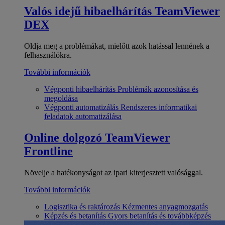
Valós idejű hibaelhárítás
TeamViewer
DEX
Oldja meg a problémákat, mielőtt azok hatással lennének a
felhasználókra.
További információk
Végponti hibaelhárítás
Problémák azonosítása és
megoldása
Végponti automatizálás
Rendszeres informatikai
feladatok automatizálása
Online dolgozó
TeamViewer
Frontline
Növelje a hatékonyságot az ipari kiterjesztett valósággal.
További információk
Logisztika és raktározás
Kézmentes anyagmozgatás
Képzés és betanítás
Gyors betanítás és továbbképzés