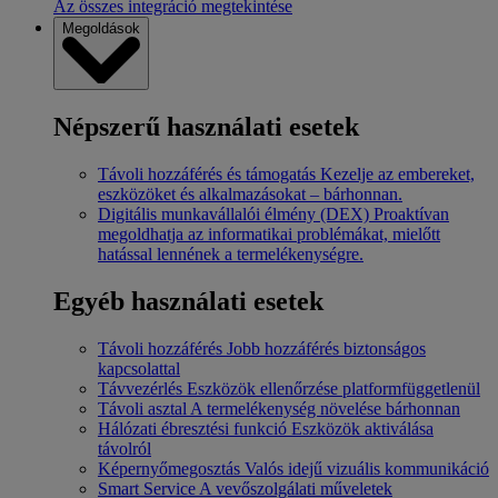
Az összes integráció megtekintése
Megoldások
Népszerű használati esetek
Távoli hozzáférés és támogatás
Kezelje az embereket,
eszközöket és alkalmazásokat – bárhonnan.
Digitális munkavállalói élmény (DEX)
Proaktívan
megoldhatja az informatikai problémákat, mielőtt
hatással lennének a termelékenységre.
Egyéb használati esetek
Távoli hozzáférés
Jobb hozzáférés biztonságos
kapcsolattal
Távvezérlés
Eszközök ellenőrzése platformfüggetlenül
Távoli asztal
A termelékenység növelése bárhonnan
Hálózati ébresztési funkció
Eszközök aktiválása
távolról
Képernyőmegosztás
Valós idejű vizuális kommunikáció
Smart Service
A vevőszolgálati műveletek