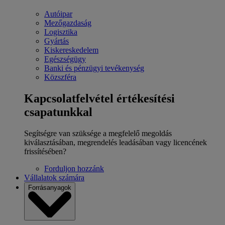
Autóipar
Mezőgazdaság
Logisztika
Gyártás
Kiskereskedelem
Egészségügy
Banki és pénzügyi tevékenység
Közszféra
Kapcsolatfelvétel értékesítési
csapatunkkal
Segítségre van szüksége a megfelelő megoldás
kiválasztásában, megrendelés leadásában vagy licencének
frissítésében?
Forduljon hozzánk
Vállalatok számára
Forrásanyagok