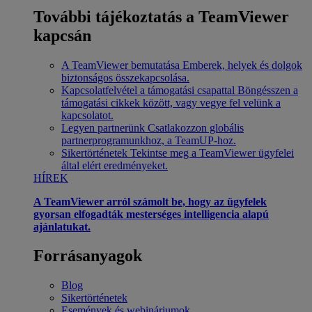
További tájékoztatás a TeamViewer
kapcsán
A TeamViewer bemutatása
Emberek, helyek és dolgok
biztonságos összekapcsolása.
Kapcsolatfelvétel a támogatási csapattal
Böngésszen a
támogatási cikkek között, vagy vegye fel velünk a
kapcsolatot.
Legyen partnerünk
Csatlakozzon globális
partnerprogramunkhoz, a TeamUP-hoz.
Sikertörténetek
Tekintse meg a TeamViewer ügyfelei
által elért eredményeket.
HÍREK
A TeamViewer arról számolt be, hogy az ügyfelek
gyorsan elfogadták mesterséges intelligencia alapú
ajánlatukat.
Forrásanyagok
Blog
Sikertörténetek
Események és webináriumok