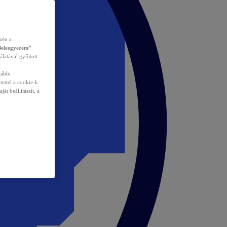
zén a
Beleegyezem”
álatával gyűjtött
vábbi
tettel a cookie-k
át beállításait, a