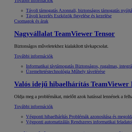
További információk
Távoli támogatás
Azonnali, biztonságos támogatás nyújt
Távoli kezelés
Eszközök figyelése és kezelése
Csomagok és árak
Nagyvállalat
TeamViewer Tensor
Biztonságos műveletekhez kialakított távkapcsolat.
További információk
Informatikai távtámogatás
Biztonságos, rugalmas, integrá
Üzemeltetéstechnológia
Műhely távelérése
Valós idejű hibaelhárítás
TeamViewer
Oldja meg a problémákat, mielőtt azok hatással lennének a felh
További információk
Végponti hibaelhárítás
Problémák azonosítása és megold
Végponti automatizálás
Rendszeres informatikai feladato