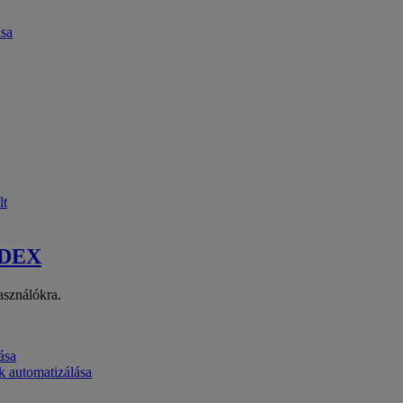
ása
lt
 DEX
asználókra.
ása
k automatizálása