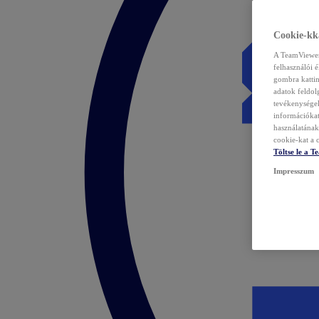
Cookie-kka
A TeamViewer 
felhasználói 
gombra kattin
adatok feldol
tevékenységek
információka
használatának 
cookie-kat a c
Töltse le a 
Impresszum