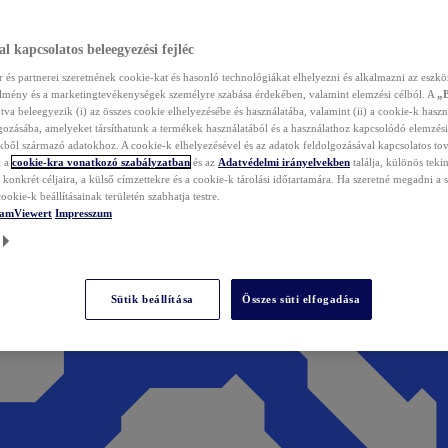
l kapcsolatos beleegyezési fejléc
és partnerei szeretnének cookie-kat és hasonló technológiákat elhelyezni és alkalmazni az eszkö
élmény és a marketingtevékenységek személyre szabása érdekében, valamint elemzési célból. A
„
tva beleegyezik (i) az összes cookie elhelyezésébe és használatába, valamint (ii) a cookie-k haszn
gozásába, amelyeket társíthatunk a termékek használatából és a használathoz kapcsolódó elemzési
ből származó adatokhoz. A cookie-k elhelyezésével és az adatok feldolgozásával kapcsolatos to
t a
cookie-kra vonatkozó szabályzatban
és az
Adatvédelmi irányelvekben
találja, különös tekin
konkrét céljaira, a külső címzettekre és a cookie-k tárolási időtartamára. Ha szeretné megadni a saj
ookie-k beállításainak területén szabhatja testre.
TeamViewert
Impresszum
Sütik beállítása
Összes süti elfogadása