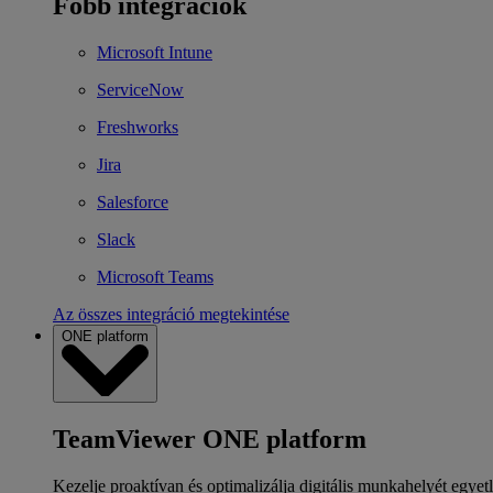
Főbb integrációk
Microsoft Intune
ServiceNow
Freshworks
Jira
Salesforce
Slack
Microsoft Teams
Az összes integráció megtekintése
ONE platform
TeamViewer ONE platform
Kezelje proaktívan és optimalizálja digitális munkahelyét egyet