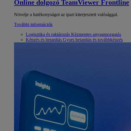
Online dolgozó
TeamViewer Frontline
Növelje a hatékonyságot az ipari kiterjesztett valósággal.
További információk
Logisztika és raktározás
Kézmentes anyagmozgatás
Képzés és betanítás
Gyors betanítás és továbbképzés