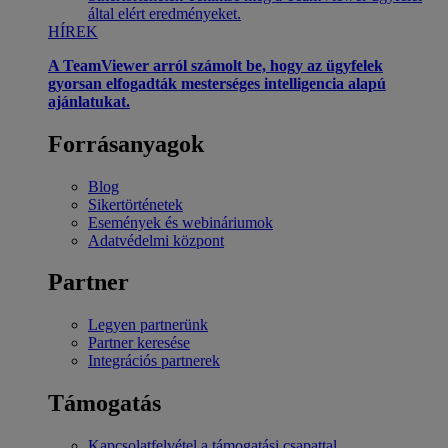
által elért eredményeket.
HÍREK
A TeamViewer arról számolt be, hogy az ügyfelek
gyorsan elfogadták mesterséges intelligencia alapú
ajánlatukat.
Forrásanyagok
Blog
Sikertörténetek
Események és webináriumok
Adatvédelmi központ
Partner
Legyen partnerünk
Partner keresése
Integrációs partnerek
Támogatás
Kapcsolatfelvétel a támogatási csapattal