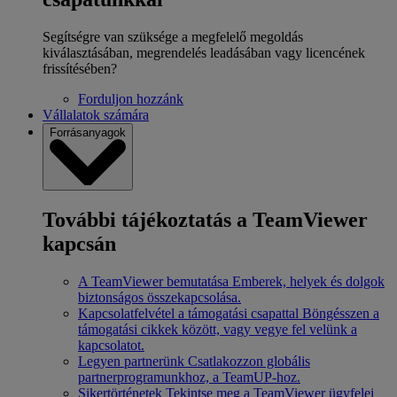
Segítségre van szüksége a megfelelő megoldás
kiválasztásában, megrendelés leadásában vagy licencének
frissítésében?
Forduljon hozzánk
Vállalatok számára
Forrásanyagok
További tájékoztatás a TeamViewer
kapcsán
A TeamViewer bemutatása
Emberek, helyek és dolgok
biztonságos összekapcsolása.
Kapcsolatfelvétel a támogatási csapattal
Böngésszen a
támogatási cikkek között, vagy vegye fel velünk a
kapcsolatot.
Legyen partnerünk
Csatlakozzon globális
partnerprogramunkhoz, a TeamUP-hoz.
Sikertörténetek
Tekintse meg a TeamViewer ügyfelei