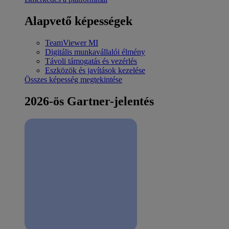
Alapvető képességek
TeamViewer MI
Digitális munkavállalói élmény
Távoli támogatás és vezérlés
Eszközök és javítások kezelése
Összes képesség megtekintése
2026-ös Gartner-jelentés