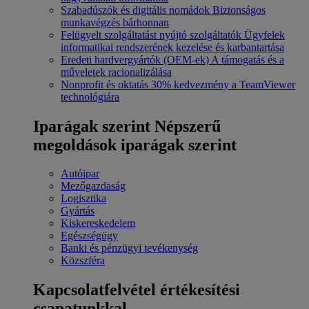
Szabadúszók és digitális nomádok
Biztonságos
munkavégzés bárhonnan
Felügyelt szolgáltatást nyújtó szolgáltatók
Ügyfelek
informatikai rendszerének kezelése és karbantartása
Eredeti hardvergyártók (OEM-ek)
A támogatás és a
műveletek racionalizálása
Nonprofit és oktatás
30% kedvezmény a TeamViewer
technológiára
Iparágak szerint
Népszerű
megoldások iparágak szerint
Autóipar
Mezőgazdaság
Logisztika
Gyártás
Kiskereskedelem
Egészségügy
Banki és pénzügyi tevékenység
Közszféra
Kapcsolatfelvétel értékesítési
csapatunkkal