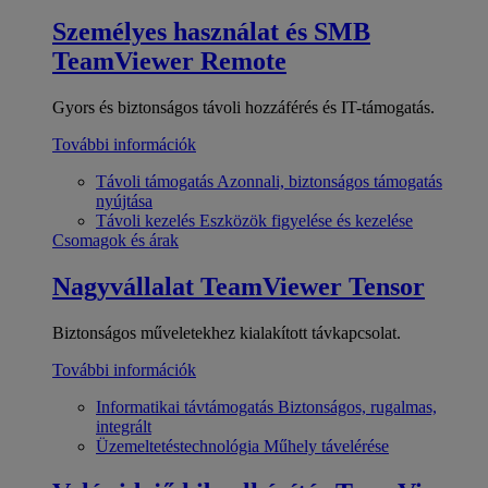
Személyes használat és SMB
TeamViewer Remote
Gyors és biztonságos távoli hozzáférés és IT-támogatás.
További információk
Távoli támogatás
Azonnali, biztonságos támogatás
nyújtása
Távoli kezelés
Eszközök figyelése és kezelése
Csomagok és árak
Nagyvállalat
TeamViewer Tensor
Biztonságos műveletekhez kialakított távkapcsolat.
További információk
Informatikai távtámogatás
Biztonságos, rugalmas,
integrált
Üzemeltetéstechnológia
Műhely távelérése