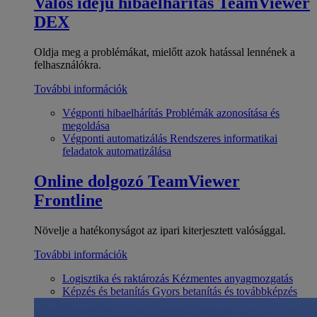
Valós idejű hibaelhárítás
TeamViewer
DEX
Oldja meg a problémákat, mielőtt azok hatással lennének a
felhasználókra.
További információk
Végponti hibaelhárítás
Problémák azonosítása és
megoldása
Végponti automatizálás
Rendszeres informatikai
feladatok automatizálása
Online dolgozó
TeamViewer
Frontline
Növelje a hatékonyságot az ipari kiterjesztett valósággal.
További információk
Logisztika és raktározás
Kézmentes anyagmozgatás
Képzés és betanítás
Gyors betanítás és továbbképzés