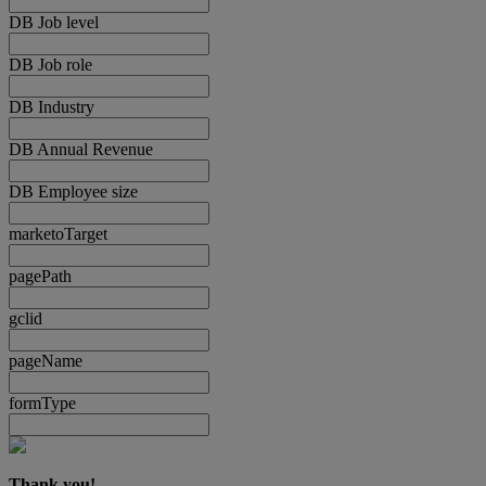
DB Job level
DB Job role
DB Industry
DB Annual Revenue
DB Employee size
marketoTarget
pagePath
gclid
pageName
formType
Thank you!