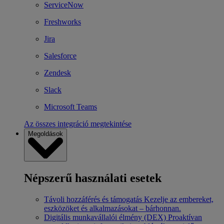
ServiceNow
Freshworks
Jira
Salesforce
Zendesk
Slack
Microsoft Teams
Az összes integráció megtekintése
Megoldások
Népszerű használati esetek
Távoli hozzáférés és támogatás
Kezelje az embereket,
eszközöket és alkalmazásokat – bárhonnan.
Digitális munkavállalói élmény (DEX)
Proaktívan