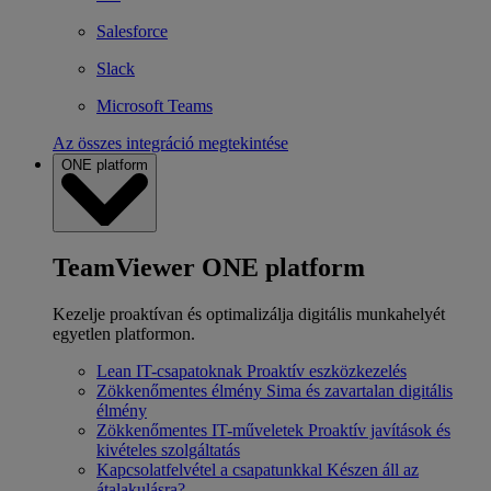
Salesforce
Slack
Microsoft Teams
Az összes integráció megtekintése
ONE platform
TeamViewer ONE platform
Kezelje proaktívan és optimalizálja digitális munkahelyét
egyetlen platformon.
Lean IT-csapatoknak
Proaktív eszközkezelés
Zökkenőmentes élmény
Sima és zavartalan digitális
élmény
Zökkenőmentes IT-műveletek
Proaktív javítások és
kivételes szolgáltatás
Kapcsolatfelvétel a csapatunkkal
Készen áll az
átalakulásra?