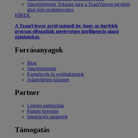
Sikertörténetek
Tekintse meg a TeamViewer ügyfelei
által elért eredményeket.
HÍREK
A TeamViewer arról számolt be, hogy az ügyfelek
gyorsan elfogadták mesterséges intelligencia alapú
ajánlatukat.
Forrásanyagok
Blog
Sikertörténetek
Események és webináriumok
Adatvédelmi központ
Partner
Legyen partnerünk
Partner keresése
Integrációs partnerek
Támogatás