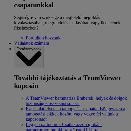
csapatunkkal
Segítségre van szüksége a megfelelő megoldás
kiválasztásában, megrendelés leadásában vagy licencének
frissítésében?
Forduljon hozzánk
Vállalatok számára
Forrásanyagok
További tájékoztatás a TeamViewer
kapcsán
A TeamViewer bemutatása
Emberek, helyek és dolgok
biztonságos összekapcsolása.
Kapcsolatfelvétel a támogatási csapattal
Böngésszen a
támogatási cikkek között, vagy vegye fel velünk a
kapcsolatot.
Legyen partnerünk
Csatlakozzon globális
partnerprogramunkhoz, a TeamUP-hoz.