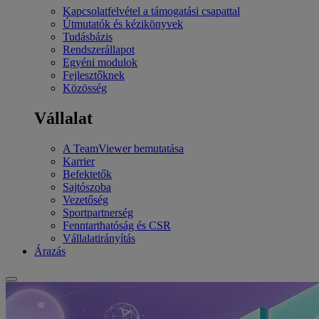
Kapcsolatfelvétel a támogatási csapattal
Útmutatók és kézikönyvek
Tudásbázis
Rendszerállapot
Egyéni modulok
Fejlesztőknek
Közösség
Vállalat
A TeamViewer bemutatása
Karrier
Befektetők
Sajtószoba
Vezetőség
Sportpartnerség
Fenntarthatóság és CSR
Vállalatirányítás
Árazás