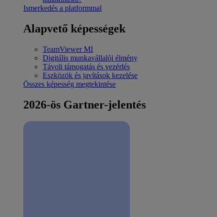
Ismerkedés a platformmal
Alapvető képességek
TeamViewer MI
Digitális munkavállalói élmény
Távoli támogatás és vezérlés
Eszközök és javítások kezelése
Összes képesség megtekintése
2026-ös Gartner-jelentés