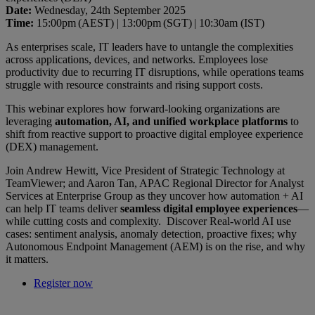
Date:
Wednesday, 24th September 2025
Time:
15:00pm (AEST) | 13:00pm (SGT) | 10:30am (IST)
As enterprises scale, IT leaders have to untangle the complexities
across applications, devices, and networks. Employees lose
productivity due to recurring IT disruptions, while operations teams
struggle with resource constraints and rising support costs.
This webinar explores how forward-looking organizations are
leveraging
automation, AI, and unified workplace platforms
to
shift from reactive support to proactive digital employee experience
(DEX) management.
Join Andrew Hewitt, Vice President of Strategic Technology at
TeamViewer; and Aaron Tan, APAC Regional Director for Analyst
Services at Enterprise Group as they uncover how automation + AI
can help IT teams deliver
seamless digital employee experiences
—
while cutting costs and complexity. Discover Real-world AI use
cases: sentiment analysis, anomaly detection, proactive fixes; why
Autonomous Endpoint Management (AEM) is on the rise, and why
it matters.
Register now