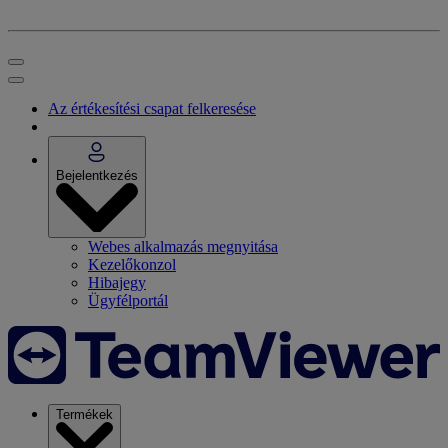
Az értékesítési csapat felkeresése
Bejelentkezés
Webes alkalmazás megnyitása
Kezelőkonzol
Hibajegy
Ügyfélportál
Termékek