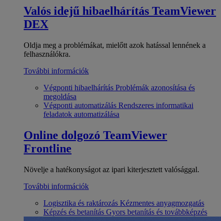
Valós idejű hibaelhárítás
TeamViewer
DEX
Oldja meg a problémákat, mielőtt azok hatással lennének a
felhasználókra.
További információk
Végponti hibaelhárítás
Problémák azonosítása és
megoldása
Végponti automatizálás
Rendszeres informatikai
feladatok automatizálása
Online dolgozó
TeamViewer
Frontline
Növelje a hatékonyságot az ipari kiterjesztett valósággal.
További információk
Logisztika és raktározás
Kézmentes anyagmozgatás
Képzés és betanítás
Gyors betanítás és továbbképzés