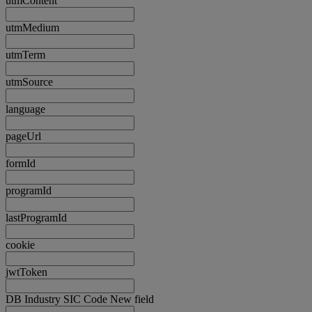
utmContent
utmMedium
utmTerm
utmSource
language
pageUrl
formId
programId
lastProgramId
cookie
jwtToken
DB Industry SIC Code New field