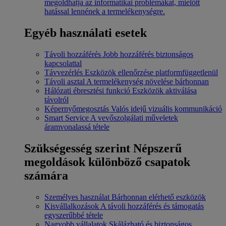
megoldhatja az informatikai problémákat, mielőtt
hatással lennének a termelékenységre.
Egyéb használati esetek
Távoli hozzáférés
Jobb hozzáférés biztonságos
kapcsolattal
Távvezérlés
Eszközök ellenőrzése platformfüggetlenül
Távoli asztal
A termelékenység növelése bárhonnan
Hálózati ébresztési funkció
Eszközök aktiválása
távolról
Képernyőmegosztás
Valós idejű vizuális kommunikáció
Smart Service
A vevőszolgálati műveletek
áramvonalassá tétele
Szükségesség szerint
Népszerű
megoldások különböző csapatok
számára
Személyes használat
Bárhonnan elérhető eszközök
Kisvállalkozások
A távoli hozzáférés és támogatás
egyszerűbbé tétele
Nagyobb vállalatok
Skálázható és biztonságos