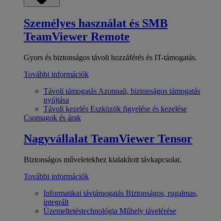
Személyes használat és SMB
TeamViewer Remote
Gyors és biztonságos távoli hozzáférés és IT-támogatás.
További információk
Távoli támogatás
Azonnali, biztonságos támogatás
nyújtása
Távoli kezelés
Eszközök figyelése és kezelése
Csomagok és árak
Nagyvállalat
TeamViewer Tensor
Biztonságos műveletekhez kialakított távkapcsolat.
További információk
Informatikai távtámogatás
Biztonságos, rugalmas,
integrált
Üzemeltetéstechnológia
Műhely távelérése