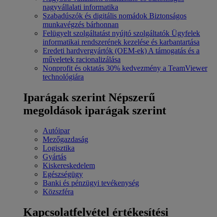
nagyvállalati informatika
Szabadúszók és digitális nomádok
Biztonságos
munkavégzés bárhonnan
Felügyelt szolgáltatást nyújtó szolgáltatók
Ügyfelek
informatikai rendszerének kezelése és karbantartása
Eredeti hardvergyártók (OEM-ek)
A támogatás és a
műveletek racionalizálása
Nonprofit és oktatás
30% kedvezmény a TeamViewer
technológiára
Iparágak szerint
Népszerű
megoldások iparágak szerint
Autóipar
Mezőgazdaság
Logisztika
Gyártás
Kiskereskedelem
Egészségügy
Banki és pénzügyi tevékenység
Közszféra
Kapcsolatfelvétel értékesítési