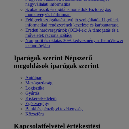
nagyvállalati informatika
Szabadúszók és digitális nomádok
Biztonságos
munkavégzés bárhonnan
Felügyelt szolgáltatást nyújtó szolgáltatók
Ügyfelek
informatikai rendszerének kezelése és karbantartása
Eredeti hardvergyártók (OEM-ek)
A támogatás és a
műveletek racionalizálása
Nonprofit és oktatás
30% kedvezmény a TeamViewer
technológiára
Iparágak szerint
Népszerű
megoldások iparágak szerint
Autóipar
Mezőgazdaság
Logisztika
Gyártás
Kiskereskedelem
Egészségügy
Banki és pénzügyi tevékenység
Közszféra
Kapcsolatfelvétel értékesítési