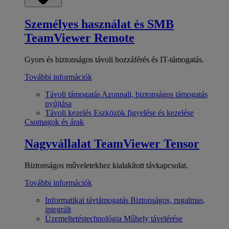
Személyes használat és SMB
TeamViewer Remote
Gyors és biztonságos távoli hozzáférés és IT-támogatás.
További információk
Távoli támogatás
Azonnali, biztonságos támogatás
nyújtása
Távoli kezelés
Eszközök figyelése és kezelése
Csomagok és árak
Nagyvállalat
TeamViewer Tensor
Biztonságos műveletekhez kialakított távkapcsolat.
További információk
Informatikai távtámogatás
Biztonságos, rugalmas,
integrált
Üzemeltetéstechnológia
Műhely távelérése