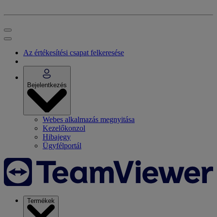
Az értékesítési csapat felkeresése
Bejelentkezés
Webes alkalmazás megnyitása
Kezelőkonzol
Hibajegy
Ügyfélportál
Termékek