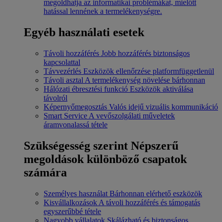
megoldhatja az informatikai problémákat, mielőtt
hatással lennének a termelékenységre.
Egyéb használati esetek
Távoli hozzáférés
Jobb hozzáférés biztonságos
kapcsolattal
Távvezérlés
Eszközök ellenőrzése platformfüggetlenül
Távoli asztal
A termelékenység növelése bárhonnan
Hálózati ébresztési funkció
Eszközök aktiválása
távolról
Képernyőmegosztás
Valós idejű vizuális kommunikáció
Smart Service
A vevőszolgálati műveletek
áramvonalassá tétele
Szükségesség szerint
Népszerű
megoldások különböző csapatok
számára
Személyes használat
Bárhonnan elérhető eszközök
Kisvállalkozások
A távoli hozzáférés és támogatás
egyszerűbbé tétele
Nagyobb vállalatok
Skálázható és biztonságos