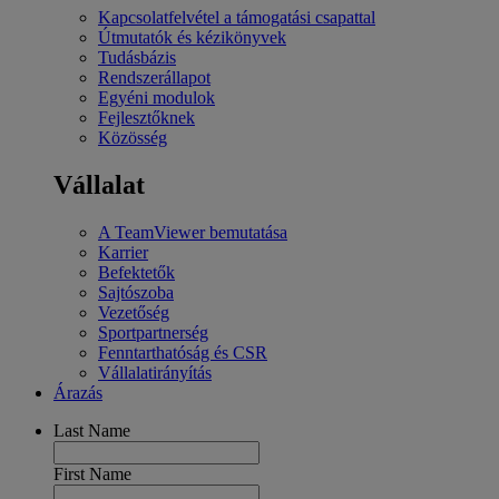
Kapcsolatfelvétel a támogatási csapattal
Útmutatók és kézikönyvek
Tudásbázis
Rendszerállapot
Egyéni modulok
Fejlesztőknek
Közösség
Vállalat
A TeamViewer bemutatása
Karrier
Befektetők
Sajtószoba
Vezetőség
Sportpartnerség
Fenntarthatóság és CSR
Vállalatirányítás
Árazás
Last Name
First Name