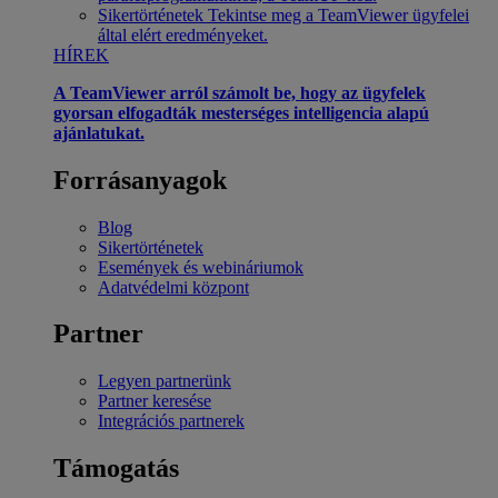
Sikertörténetek
Tekintse meg a TeamViewer ügyfelei
által elért eredményeket.
HÍREK
A TeamViewer arról számolt be, hogy az ügyfelek
gyorsan elfogadták mesterséges intelligencia alapú
ajánlatukat.
Forrásanyagok
Blog
Sikertörténetek
Események és webináriumok
Adatvédelmi központ
Partner
Legyen partnerünk
Partner keresése
Integrációs partnerek
Támogatás