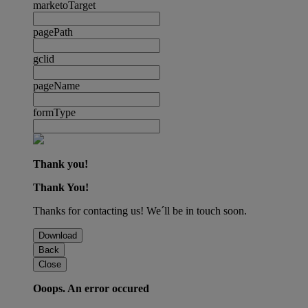
marketoTarget
pagePath
gclid
pageName
formType
Thank you!
Thank You!
Thanks for contacting us! We´ll be in touch soon.
Download
Back
Close
Ooops. An error occured