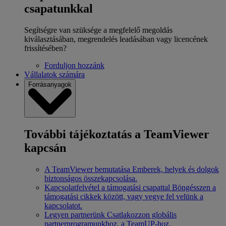
csapatunkkal
Segítségre van szüksége a megfelelő megoldás
kiválasztásában, megrendelés leadásában vagy licencének
frissítésében?
Forduljon hozzánk
Vállalatok számára
Forrásanyagok
További tájékoztatás a TeamViewer
kapcsán
A TeamViewer bemutatása
Emberek, helyek és dolgok
biztonságos összekapcsolása.
Kapcsolatfelvétel a támogatási csapattal
Böngésszen a
támogatási cikkek között, vagy vegye fel velünk a
kapcsolatot.
Legyen partnerünk
Csatlakozzon globális
partnerprogramunkhoz, a TeamUP-hoz.