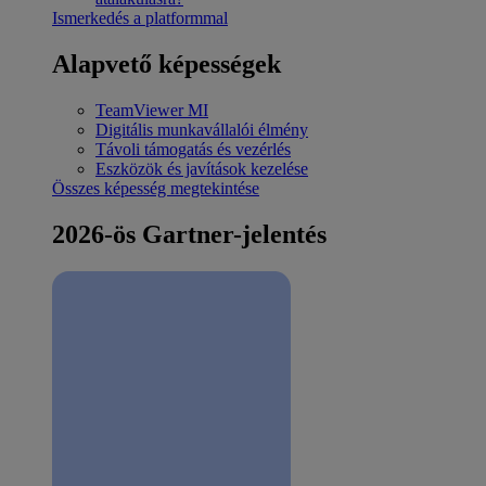
Ismerkedés a platformmal
Alapvető képességek
TeamViewer MI
Digitális munkavállalói élmény
Távoli támogatás és vezérlés
Eszközök és javítások kezelése
Összes képesség megtekintése
2026-ös Gartner-jelentés