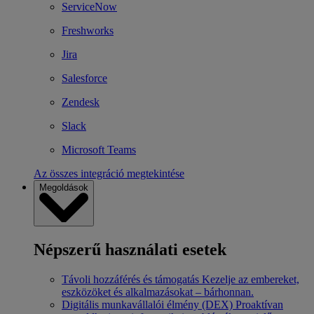
ServiceNow
Freshworks
Jira
Salesforce
Zendesk
Slack
Microsoft Teams
Az összes integráció megtekintése
Megoldások
Népszerű használati esetek
Távoli hozzáférés és támogatás
Kezelje az embereket,
eszközöket és alkalmazásokat – bárhonnan.
Digitális munkavállalói élmény (DEX)
Proaktívan