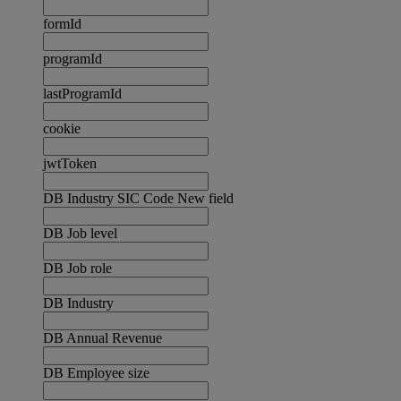
formId
programId
lastProgramId
cookie
jwtToken
DB Industry SIC Code New field
DB Job level
DB Job role
DB Industry
DB Annual Revenue
DB Employee size