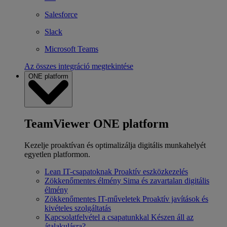
Salesforce
Slack
Microsoft Teams
Az összes integráció megtekintése
ONE platform
TeamViewer ONE platform
Kezelje proaktívan és optimalizálja digitális munkahelyét
egyetlen platformon.
Lean IT-csapatoknak
Proaktív eszközkezelés
Zökkenőmentes élmény
Sima és zavartalan digitális
élmény
Zökkenőmentes IT-műveletek
Proaktív javítások és
kivételes szolgáltatás
Kapcsolatfelvétel a csapatunkkal
Készen áll az
átalakulásra?