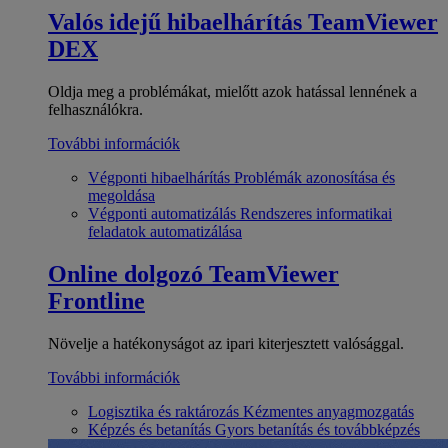
Valós idejű hibaelhárítás
TeamViewer
DEX
Oldja meg a problémákat, mielőtt azok hatással lennének a
felhasználókra.
További információk
Végponti hibaelhárítás
Problémák azonosítása és
megoldása
Végponti automatizálás
Rendszeres informatikai
feladatok automatizálása
Online dolgozó
TeamViewer
Frontline
Növelje a hatékonyságot az ipari kiterjesztett valósággal.
További információk
Logisztika és raktározás
Kézmentes anyagmozgatás
Képzés és betanítás
Gyors betanítás és továbbképzés