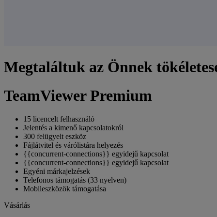
Megtaláltuk az Önnek tökéletese
TeamViewer Premium
15 licencelt felhasználó
Jelentés a kimenő kapcsolatokról
300 felügyelt eszköz
Fájlátvitel és várólistára helyezés
{{concurrent-connections}} egyidejű kapcsolat
{{concurrent-connections}} egyidejű kapcsolat
Egyéni márkajelzések
Telefonos támogatás (33 nyelven)
Mobileszközök támogatása
Vásárlás