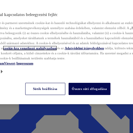
l kapcsolatos beleegyezési fejléc
és partnerei szeretnének cookie-kat és hasonló technológiákat elhelyezni és alkalmazni az eszkö
élmény és a marketingtevékenységek személyre szabása érdekében, valamint elemzési célból. A
„
tva beleegyezik (i) az összes cookie elhelyezésébe és használatába, valamint (ii) a cookie-k haszn
gozásába, amelyeket társíthatunk a termékek használatából és a használathoz kapcsolódó elemzési
ből származó adatokhoz. A cookie-k elhelyezésével és az adatok feldolgozásával kapcsolatos to
t a
cookie-kra vonatkozó szabályzatban
és az
Adatvédelmi irányelvekben
találja, különös tekin
konkrét céljaira, a külső címzettekre és a cookie-k tárolási időtartamára. Ha szeretné megadni a saj
ookie-k beállításainak területén szabhatja testre.
TeamViewert
Impresszum
Sütik beállítása
Összes süti elfogadása