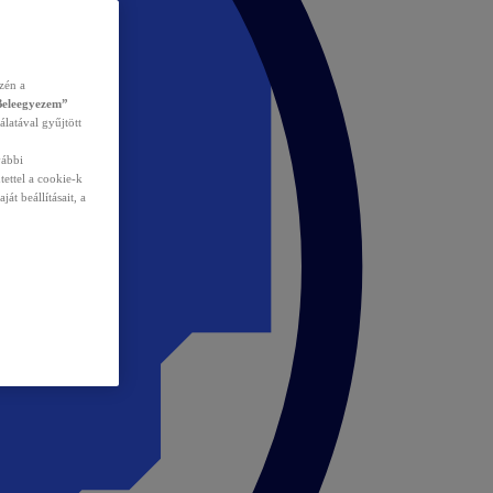
zén a
Beleegyezem”
álatával gyűjtött
vábbi
tettel a cookie-k
át beállításait, a