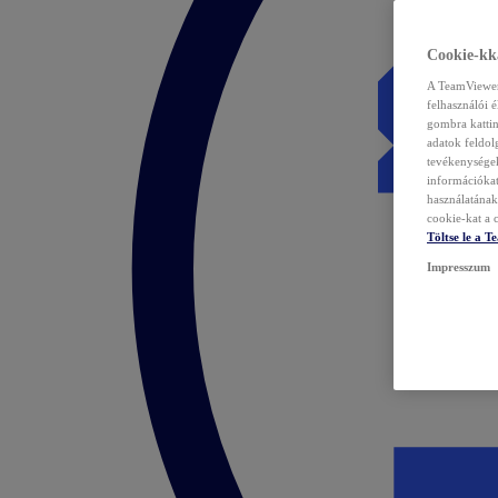
Cookie-kka
A TeamViewer 
felhasználói 
gombra kattin
adatok feldol
tevékenységek
információka
használatának 
cookie-kat a c
Töltse le a 
Impresszum