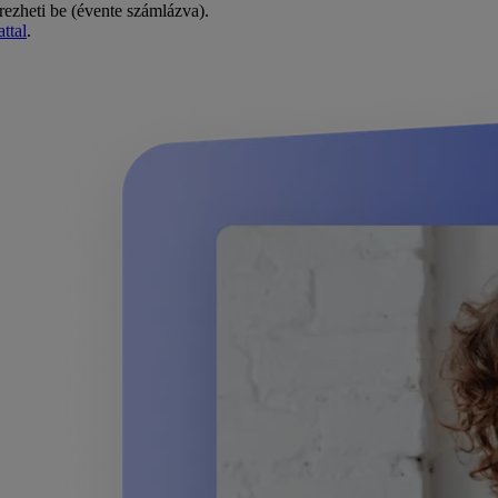
rezheti be (évente számlázva).
ttal
.